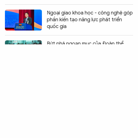
Ngoại giao khoa học - công nghệ góp
phần kiến tạo năng lực phát triển
quốc gia
Chia sẻ:
0
Bứt phá ngoạn mục của Đoàn thể
thao Công an TP Hồ Chí Minh
Bản lĩnh người Anh hùng trong vùng
địch
Dấu ấn “Gần dân nhất” trong ngày
hội hiến máu của Học viện CSND
Hệ sinh thái Kiosk đa tiện ích - đưa