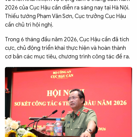
2026 của Cục Hậu cần diễn ra sáng nay tại Hà Nội.
QUỐC TẾ
Thiếu tướng Phạm Văn Sơn, Cục trưởng Cục Hậu
cần chủ trì hội nghị.
VĂN HÓA - THỂ THAO
Trong 6 tháng đầu năm 2026, Cục Hậu cần đã tích
BẠN ĐỌC & CAND
cực, chủ động triển khai thực hiện và hoàn thành
cơ bản các mục tiêu, chương trình công tác đề ra.
ĐA PHƯƠNG TIỆN
eMagazine
Podcast
Video
Ảnh
Infographic
Chuyên trang
An ninh thế giới
Văn nghệ Công an
Chuyên đề