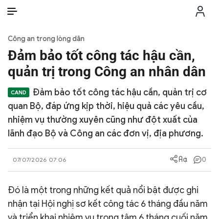
VI
VI
EN
Công an trong lòng dân
THỜI SỰ
Đảm bảo tốt công tác hậu cần,
quản trị trong Công an nhân dân
CHỐNG DIỄN BIẾN HÒA BÌNH
Đảm bảo tốt công tác hậu cần, quản trị cơ
quan Bộ, đáp ứng kịp thời, hiệu quả các yêu cầu,
CÔNG AN TRONG LÒNG DÂN
nhiệm vụ thường xuyên cũng như đột xuất của
lãnh đạo Bộ và Công an các đơn vị, địa phương.
XÃ HỘI
0
07/07/2026 07:06
PHÁP LUẬT
Đó là một trong những kết quả nổi bật được ghi
CÔNG NGHỆ
nhận tại Hội nghị sơ kết công tác 6 tháng đầu năm
và triển khai nhiệm vụ trọng tâm 6 tháng cuối năm