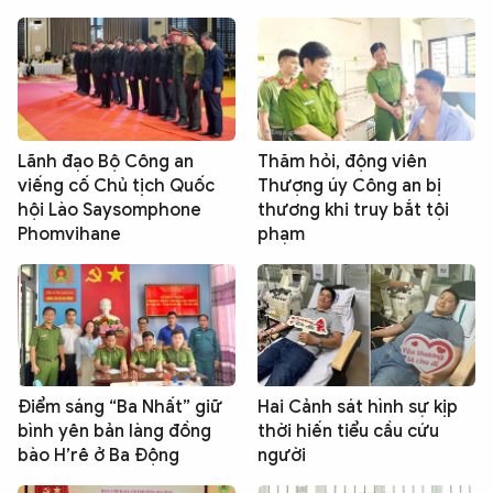
Lãnh đạo Bộ Công an
Thăm hỏi, động viên
viếng cố Chủ tịch Quốc
Thượng úy Công an bị
hội Lào Saysomphone
thương khi truy bắt tội
Phomvihane
phạm
Điểm sáng “Ba Nhất” giữ
Hai Cảnh sát hình sự kịp
bình yên bản làng đồng
thời hiến tiểu cầu cứu
bào H’rê ở Ba Động
người