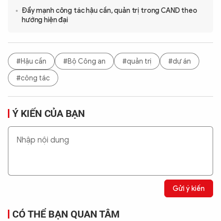
Đẩy mạnh công tác hậu cần, quản trị trong CAND theo
hướng hiện đại
#Hậu cần
#Bộ Công an
#quản trị
#dự án
#công tác
Ý KIẾN CỦA BẠN
Gửi ý kiến
CÓ THỂ BẠN QUAN TÂM