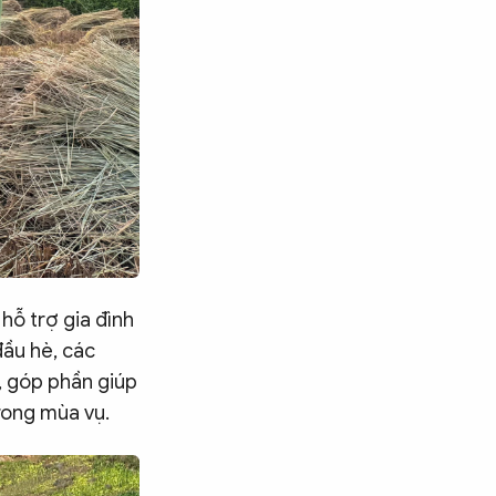
hỗ trợ gia đình
ầu hè, các
, góp phần giúp
rong mùa vụ.