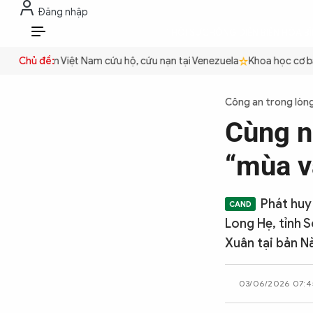
Đăng nhập
THỜI SỰ
CHỐNG DIỄN BIẾN HÒA B
VI
Công an Việt Nam cứu hộ, cứu nạn tại Venezuela
Chủ đề:
Khoa học cơ bản 
THỜI SỰ
Công an trong lòn
Cùng n
CHỐNG DIỄN BIẾN HÒA BÌNH
“mùa v
CÔNG AN TRONG LÒNG DÂN
Phát huy
Long Hẹ, tỉnh 
XÃ HỘI
Xuân tại bản N
03/06/2026 07:4
PHÁP LUẬT