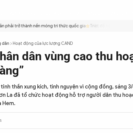
ÌNH
CÔNG AN TRONG LÒNG DÂN
XÃ HỘI
PHÁP LUẬT
QUỐC TẾ
VĂN HÓA - 
phải trở thành nền móng tri thức quốc gia
Triệt để tiết kiệm xăng 
g dân
Hoạt động của lực lượng CAND
hân dân vùng cao thu ho
àng”
 tinh thần xung kích, tình nguyện vì cộng đồng, sáng 3
Sơn La đã tổ chức hoạt động hỗ trợ người dân thu hoạ
à Hem.
5