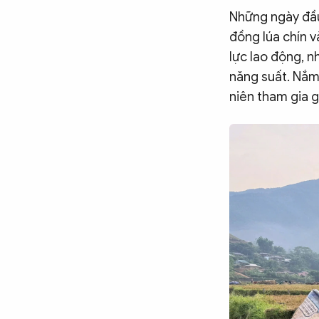
Những ngày đầu
CÔNG NGHỆ
đồng lúa chín v
lực lao động, n
QUỐC TẾ
năng suất. Nắm
niên tham gia g
VĂN HÓA - THỂ THAO
BẠN ĐỌC & CAND
ĐA PHƯƠNG TIỆN
eMagazine
Podcast
Video
Ảnh
Infographic