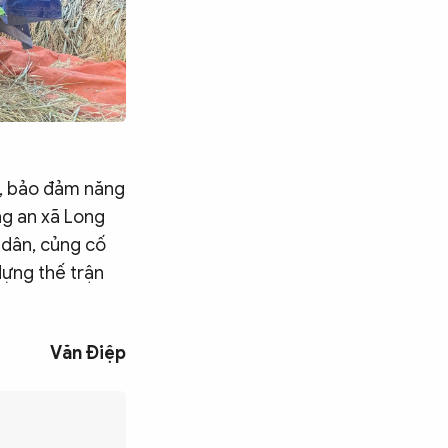
i, bảo đảm năng
ng an xã Long
 dân, củng cố
dựng thế trận
Văn Điệp