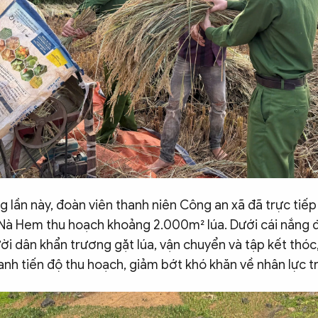
 lần này, đoàn viên thanh niên Công an xã đã trực tiếp 
Nà Hem thu hoạch khoảng 2.000m² lúa. Dưới cái nắng đ
i dân khẩn trương gặt lúa, vận chuyển và tập kết thóc
anh tiến độ thu hoạch, giảm bớt khó khăn về nhân lực t