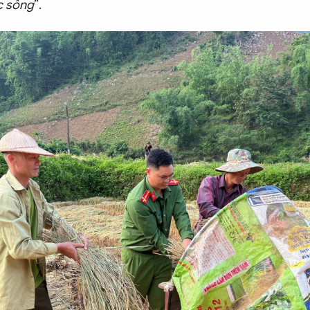
c sống
”.