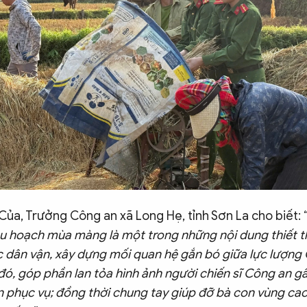
Của, Trưởng Công an xã Long Hẹ, tỉnh Sơn La cho biết: 
hu hoạch mùa màng là một trong những nội dung thiết 
 dân vận, xây dựng mối quan hệ gắn bó giữa lực lượng 
ó, góp phần lan tỏa hình ảnh người chiến sĩ Công an g
n phục vụ; đồng thời chung tay giúp đỡ bà con vùng cao 