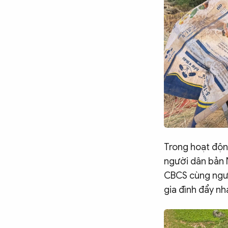
Chuyên trang
An ninh thế giới
Văn nghệ Công an
Chuyên đề
Trong hoạt động
người dân bản 
CBCS cùng ngườ
gia đình đẩy nh