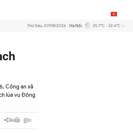
0
THỂ THAO
BẠN ĐỌC & CAND
VI
Thứ Sáu, 07/08/2026
Hà Nội
,
25.7°C - 32.4°C
dầu để đảm bảo an ninh năng lượng quốc gia
Thực hiện Nghị quyết Đạ
ạch
/6, Công an xã
ch lúa vụ Đông
0