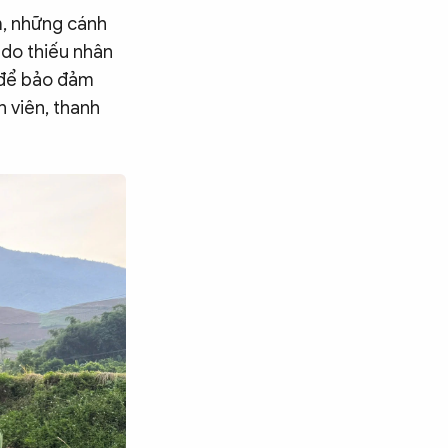
m, những cánh
 do thiếu nhân
i để bảo đảm
 viên, thanh