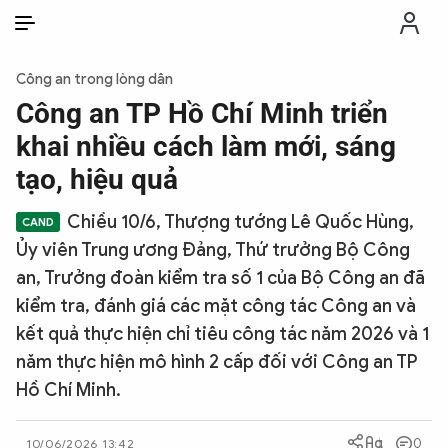
VI
VI
EN
Công an trong lòng dân
THỜI SỰ
Công an TP Hồ Chí Minh triển
khai nhiều cách làm mới, sáng
CHỐNG DIỄN BIẾN HÒA BÌNH
tạo, hiệu quả
Chiều 10/6, Thượng tướng Lê Quốc Hùng,
CÔNG AN TRONG LÒNG DÂN
Ủy viên Trung ương Đảng, Thứ trưởng Bộ Công
an, Trưởng đoàn kiểm tra số 1 của Bộ Công an đã
XÃ HỘI
kiểm tra, đánh giá các mặt công tác Công an và
kết quả thực hiện chỉ tiêu công tác năm 2026 và 1
PHÁP LUẬT
năm thực hiện mô hình 2 cấp đối với Công an TP
Hồ Chí Minh.
CÔNG NGHỆ
0
10/06/2026 13:42