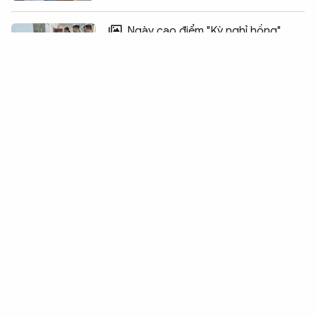
Chia sẻ:
0
Ngày cao điểm "Kỳ nghỉ hồng"
2026: Lan tỏa tinh thần hiến máu vì
đồng đội
Tạo chuyển biến toàn diện trong
công tác cai nghiện và quản lý sau cai
nghiện ma túy
Lan tỏa ý thức tự giác giao nộp vũ
khí, vì bình yên quê hương Cà Mau
Ra mắt ứng dụng mô phỏng phòng,
chống lừa đảo trên không gian mạng
Trong đêm tối, Công an xã tìm kiếm