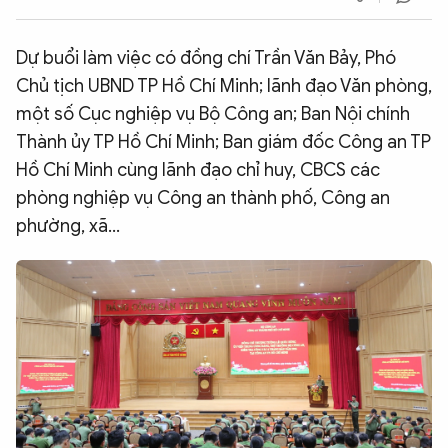
QUỐC TẾ
Dự buổi làm việc có đồng chí Trần Văn Bảy, Phó
Chủ tịch UBND TP Hồ Chí Minh; lãnh đạo Văn phòng,
VĂN HÓA - THỂ THAO
một số Cục nghiệp vụ Bộ Công an; Ban Nội chính
Thành ủy TP Hồ Chí Minh; Ban giám đốc Công an TP
BẠN ĐỌC & CAND
Hồ Chí Minh cùng lãnh đạo chỉ huy, CBCS các
phòng nghiệp vụ Công an thành phố, Công an
ĐA PHƯƠNG TIỆN
phường, xã…
eMagazine
Podcast
Video
Ảnh
Infographic
Chuyên trang
An ninh thế giới
Văn nghệ Công an
Chuyên đề