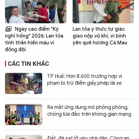
Ngày cao điểm "Kỳ
Lan tỏa ý thức tự giác
giao nộp vũ khí, vì bình
nghỉ hồng" 2026: Lan tỏa
yên quê hương Cà Mau
tinh thần hiến máu vì
đồng đội
CÁC TIN KHÁC
TP Huế: Hơn 8.600 trường hợp vi
phạm bị trừ điểm giấy phép lái xe
Ra mắt ứng dụng mô phỏng phòng,
chống lừa đảo trên không gian mạng
Đất, đá sạt lở vào nhà dân, Công an