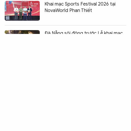
Khai mạc Sports Festival 2026 tại
NovaWorld Phan Thiết
Chia sẻ:
0
Đà Nẵng sôi động trước Lễ khai mạc
Hội thao Công an nhân dân 2026
Hà Nội: Hơn 3.000 Cảnh sát trình diễn
võ thuật, điều lệnh
Thước đo chất lượng huấn luyện của
Công an Hà Nội
Hiệu quả từ những mô hình vận động
thu hồi vũ khí, vật liệu nổ ở Gia Lai