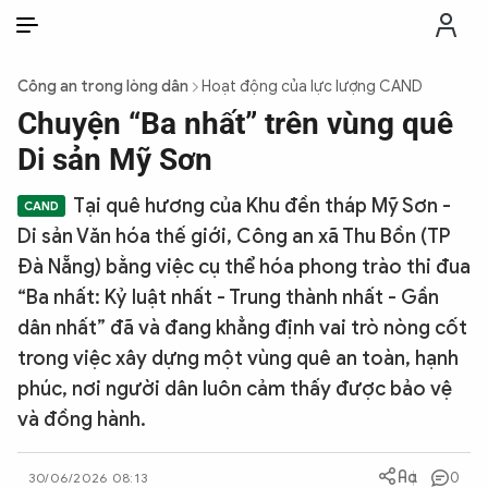
VI
VI
EN
Công an trong lòng dân
Hoạt động của lực lượng CAND
THỜI SỰ
Chuyện “Ba nhất” trên vùng quê
Di sản Mỹ Sơn
CHỐNG DIỄN BIẾN HÒA BÌNH
Tại quê hương của Khu đền tháp Mỹ Sơn -
Di sản Văn hóa thế giới, Công an xã Thu Bồn (TP
CÔNG AN TRONG LÒNG DÂN
Đà Nẵng) bằng việc cụ thể hóa phong trào thi đua
“Ba nhất: Kỷ luật nhất - Trung thành nhất - Gần
XÃ HỘI
dân nhất” đã và đang khẳng định vai trò nòng cốt
trong việc xây dựng một vùng quê an toàn, hạnh
PHÁP LUẬT
phúc, nơi người dân luôn cảm thấy được bảo vệ
và đồng hành.
CÔNG NGHỆ
0
30/06/2026 08:13