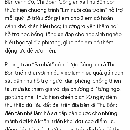
Bên cạnh đó, Chi đoàn Công an xã Thu Bồn còn
thực hiện chương trình “Em nuôi của Đoàn” hỗ trợ
mỗi quý 1,5 triệu đồng/1 em cho 2 em có hoàn
cảnh khó khăn hiếu học; thường xuyên thăm hỏi,
hỗ trợ học bổng, tặng xe đạp cho học sinh nghèo
hiếu học tại địa phương, giúp các em có thêm
động lực để vươn lên.
Phong trào “Ba nhất” còn được Công an xã Thu
Bồn triển khai với nhiều việc làm hiệu quả, gần dân,
sát dân như hỗ trợ người dân phòng, chống thiên
tai, mưa lũ; tham gia với địa phương đi “từng ngõ,
gõ từng nhà” thực hiện chiến dịch 90 ngày đêm
thu thập dữ liệu đất đai trên địa bàn xã Thu Bồn;
đến tận nhà làm hồ sơ cấp căn cước cho những
mảnh đời khó khăn, triển khai đợt cao điểm lưu
động đến tận các trường học trên địa bàn để thu