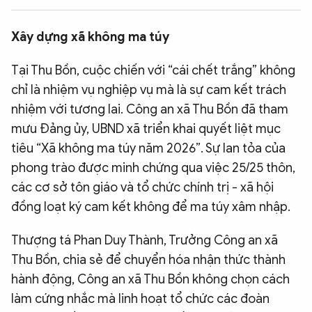
QUỐC TẾ
Xây dựng xã không ma túy
VĂN HÓA - THỂ THAO
Tại Thu Bồn, cuộc chiến với “cái chết trắng” không
chỉ là nhiệm vụ nghiệp vụ mà là sự cam kết trách
BẠN ĐỌC & CAND
nhiệm với tương lai. Công an xã Thu Bồn đã tham
mưu Đảng ủy, UBND xã triển khai quyết liệt mục
tiêu “Xã không ma túy năm 2026”. Sự lan tỏa của
ĐA PHƯƠNG TIỆN
phong trào được minh chứng qua việc 25/25 thôn,
eMagazine
Podcast
các cơ sở tôn giáo và tổ chức chính trị - xã hội
Video
Ảnh
đồng loạt ký cam kết không để ma túy xâm nhập.
Infographic
Thượng tá Phan Duy Thành, Trưởng Công an xã
Chuyên trang
An ninh thế giới
Văn nghệ Công an
Thu Bồn, chia sẻ để chuyển hóa nhận thức thành
Chuyên đề
hành động, Công an xã Thu Bồn không chọn cách
làm cứng nhắc mà linh hoạt tổ chức các đoàn