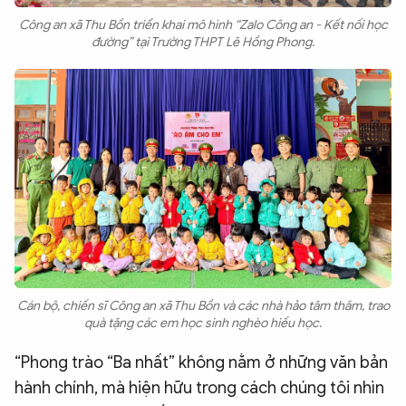
Công an xã Thu Bồn triển khai mô hình “Zalo Công an - Kết nối học
đường” tại Trường THPT Lê Hồng Phong.
Cán bộ, chiến sĩ Công an xã Thu Bồn và các nhà hảo tâm thăm, trao
quà tặng các em học sinh nghèo hiếu học.
“Phong trào “Ba nhất” không nằm ở những văn bản
hành chính, mà hiện hữu trong cách chúng tôi nhìn