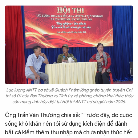
Lực lượng ANTT cơ sở xã Quách Phẩm lồng ghép tuyên truyền Chỉ
thị số 01 của Ban Thường vụ Tỉnh ủy về phòng, chống khai thác thủy
sản mang tính hủy diệt tại Hội thi ANTT cơ sở giỏi năm 2026.
Ông Trần Văn Thương chia sẻ: “Trước đây, do cuộc
sống khó khăn nên tôi sử dụng kích điện để đánh
bắt cá kiếm thêm thu nhập mà chưa nhận thức hết