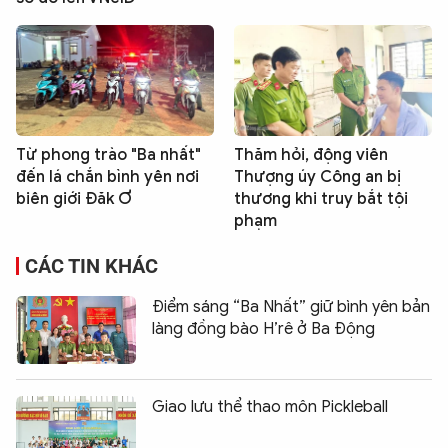
Từ phong trào "Ba nhất"
Thăm hỏi, động viên
đến lá chắn bình yên nơi
Thượng úy Công an bị
biên giới Đăk Ơ
thương khi truy bắt tội
phạm
CÁC TIN KHÁC
Điểm sáng “Ba Nhất” giữ bình yên bản
làng đồng bào H’rê ở Ba Động
Giao lưu thể thao môn Pickleball