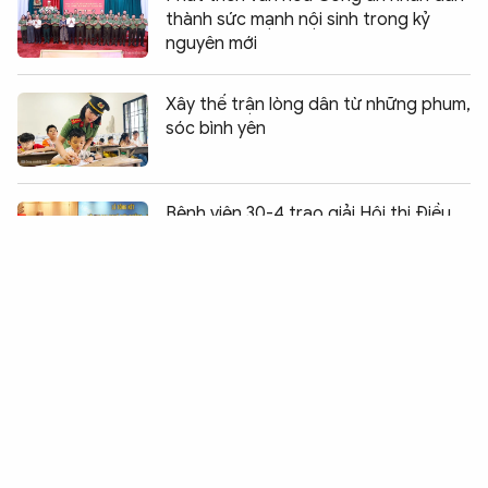
thành sức mạnh nội sinh trong kỷ
nguyên mới
Xây thế trận lòng dân từ những phum,
sóc bình yên
Chia sẻ:
0
Bệnh viện 30-4 trao giải Hội thi Điều
dưỡng - Hộ sinh năm 2026
Những "bông hồng vàng" tại vòng
chung kết Hội thao
Để hành trình cải tạo không trở nên
đơn độc