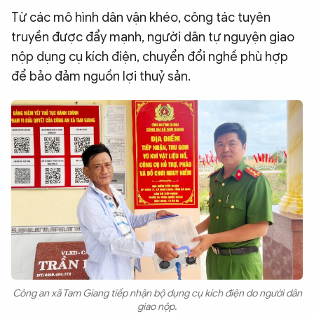
Từ các mô hình dân vận khéo, công tác tuyên
QUỐC TẾ
truyền được đẩy mạnh, người dân tự nguyện giao
nộp dụng cụ kích điện, chuyển đổi nghề phù hợp
VĂN HÓA - THỂ THAO
để bảo đảm nguồn lợi thuỷ sản.
BẠN ĐỌC & CAND
ĐA PHƯƠNG TIỆN
eMagazine
Podcast
Video
Ảnh
Infographic
Chuyên trang
An ninh thế giới
Văn nghệ Công an
Chuyên đề
Công an xã Tam Giang tiếp nhận bộ dụng cụ kích điện do người dân
giao nộp.