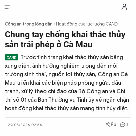
VI
VI
EN
Công an trong lòng dân
Hoạt động của lực lượng CAND
THỜI SỰ
Chung tay chống khai thác thủy
sản trái phép ở Cà Mau
CHỐNG DIỄN BIẾN HÒA BÌNH
Trước tình trạng khai thác thủy sản bằng
xung điện, ảnh hưởng nghiêm trọng đến môi
CÔNG AN TRONG LÒNG DÂN
trường sinh thái, nguồn lợi thủy sản, Công an Cà
Mau triển khai các biện pháp phòng ngừa, đấu
XÃ HỘI
tranh, xử lý theo chỉ đạo của Bộ Công an và Chỉ
thị số 01 của Ban Thường vụ Tỉnh ủy về ngăn chặn
PHÁP LUẬT
hoạt động khai thác thủy sản mang tính hủy diệt.
CÔNG NGHỆ
0
29/05/2026 02:56