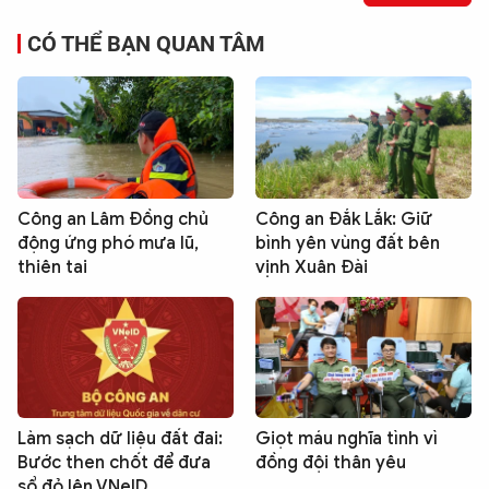
CÓ THỂ BẠN QUAN TÂM
Công an Lâm Đồng chủ
Công an Đắk Lắk: Giữ
động ứng phó mưa lũ,
bình yên vùng đất bên
thiên tai
vịnh Xuân Đài
Làm sạch dữ liệu đất đai:
Giọt máu nghĩa tình vì
Bước then chốt để đưa
đồng đội thân yêu
sổ đỏ lên VNeID