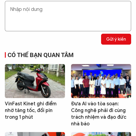
Gửi ý kiến
CÓ THỂ BẠN QUAN TÂM
VinFast Kinet ghi điểm
Đưa AI vào tòa soạn:
nhờ tăng tốc, đổi pin
Công nghệ phải đi cùng
trong 1 phút
trách nhiệm và đạo đức
nhà báo