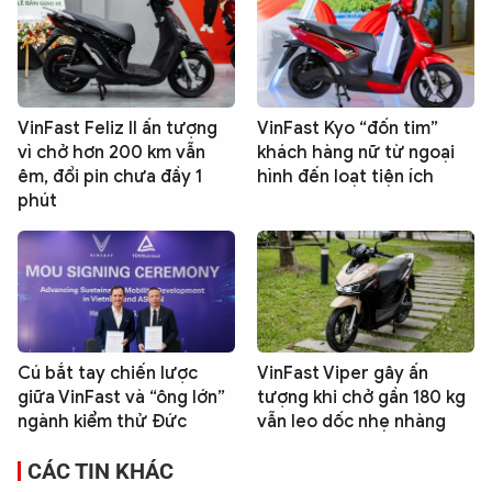
VinFast Feliz II ấn tượng
VinFast Kyo “đốn tim”
vì chở hơn 200 km vẫn
khách hàng nữ từ ngoại
êm, đổi pin chưa đầy 1
hình đến loạt tiện ích
phút
Cú bắt tay chiến lược
VinFast Viper gây ấn
giữa VinFast và “ông lớn”
tượng khi chở gần 180 kg
ngành kiểm thử Đức
vẫn leo dốc nhẹ nhàng
CÁC TIN KHÁC