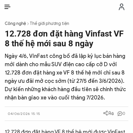
VI
VI
EN
Công nghệ
Thế giới phương tiện
THỜI SỰ
12.728 đơn đặt hàng Vinfast VF
8 thế hệ mới sau 8 ngày
CHỐNG DIỄN BIẾN HÒA BÌNH
Ngày 4/6, VinFast công bố đã lập kỷ lục bán hàng
mới dành cho mẫu SUV điện cao cấp cỡ D với
CÔNG AN TRONG LÒNG DÂN
12.728 đơn đặt hàng xe VF 8 thế hệ mới chỉ sau 8
ngày ưu đãi mở cọc sớm (từ 27/5 đến 3/6/2026).
XÃ HỘI
Dự kiến những khách hàng đầu tiên sẽ chính thức
nhận bàn giao xe vào cuối tháng 7/2026.
PHÁP LUẬT
0
04/06/2026 15:15
CÔNG NGHỆ
12.728 đơn đặt hàng VF 8 thế hệ mới được VinFast