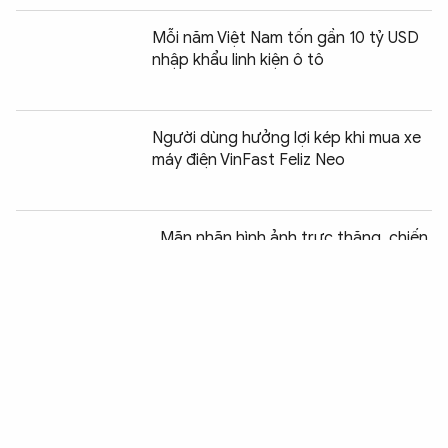
Mỗi năm Việt Nam tốn gần 10 tỷ USD
nhập khẩu linh kiện ô tô
Người dùng hưởng lợi kép khi mua xe
máy điện VinFast Feliz Neo
Chia sẻ:
0
Mãn nhãn hình ảnh trực thăng, chiến
đấu cơ trình diễn thả mồi bẫy nhiệt
VinFast tặng 100.000 bộ decal Quốc
kỳ cho chủ xe
VinFast bàn giao lô xe Limo Green