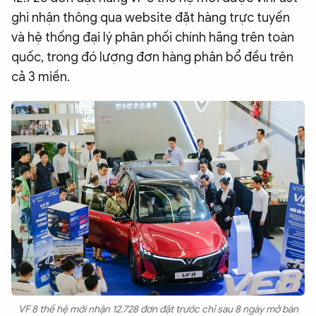
ghi nhận thông qua website đặt hàng trực tuyến
QUỐC TẾ
và hệ thống đại lý phân phối chính hãng trên toàn
quốc, trong đó lượng đơn hàng phân bổ đều trên
VĂN HÓA - THỂ THAO
cả 3 miền.
BẠN ĐỌC & CAND
ĐA PHƯƠNG TIỆN
eMagazine
Podcast
Video
Ảnh
Infographic
Chuyên trang
An ninh thế giới
Văn nghệ Công an
Chuyên đề
VF 8 thế hệ mới nhận 12.728 đơn đặt trước chỉ sau 8 ngày mở bán