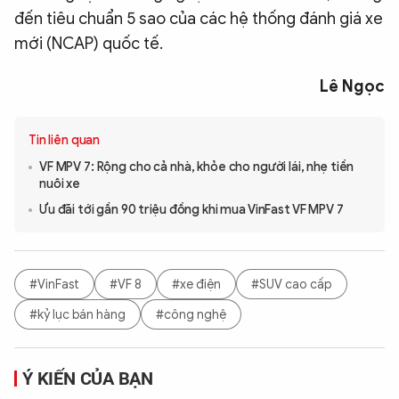
đến tiêu chuẩn 5 sao của các hệ thống đánh giá xe
mới (NCAP) quốc tế.
Lê Ngọc
Tin liên quan
VF MPV 7: Rộng cho cả nhà, khỏe cho người lái, nhẹ tiền
nuôi xe
Ưu đãi tới gần 90 triệu đồng khi mua VinFast VF MPV 7
#VinFast
#VF 8
#xe điện
#SUV cao cấp
#kỷ lục bán hàng
#công nghệ
Ý KIẾN CỦA BẠN