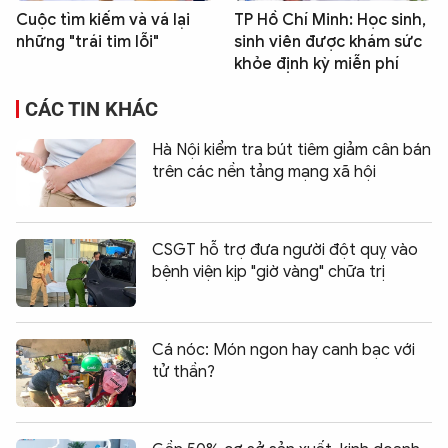
Cuộc tìm kiếm và vá lại
TP Hồ Chí Minh: Học sinh,
những "trái tim lỗi"
sinh viên được khám sức
khỏe định kỳ miễn phí
CÁC TIN KHÁC
Hà Nội kiểm tra bút tiêm giảm cân bán
trên các nền tảng mạng xã hội
CSGT hỗ trợ đưa người đột quỵ vào
bệnh viện kịp "giờ vàng" chữa trị
Cá nóc: Món ngon hay canh bạc với
tử thần?