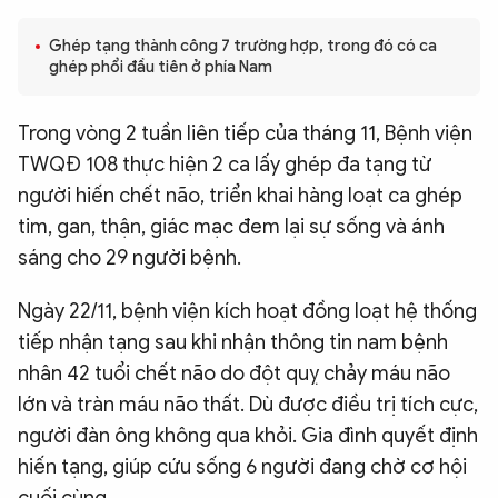
QUỐC TẾ
Ghép tạng thành công 7 trường hợp, trong đó có ca
ghép phổi đầu tiên ở phía Nam
VĂN HÓA - THỂ THAO
Trong vòng 2 tuần liên tiếp của tháng 11, Bệnh viện
TWQĐ 108 thực hiện 2 ca lấy ghép đa tạng từ
BẠN ĐỌC & CAND
người hiến chết não, triển khai hàng loạt ca ghép
tim, gan, thận, giác mạc đem lại sự sống và ánh
ĐA PHƯƠNG TIỆN
sáng cho 29 người bệnh.
eMagazine
Podcast
Ngày 22/11, bệnh viện kích hoạt đồng loạt hệ thống
Video
Ảnh
tiếp nhận tạng sau khi nhận thông tin nam bệnh
Infographic
nhân 42 tuổi chết não do đột quỵ chảy máu não
Chuyên trang
An ninh thế giới
Văn nghệ Công an
lớn và tràn máu não thất. Dù được điều trị tích cực,
Chuyên đề
người đàn ông không qua khỏi. Gia đình quyết định
hiến tạng, giúp cứu sống 6 người đang chờ cơ hội