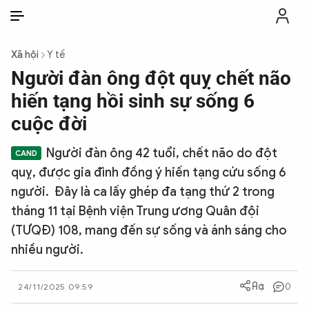
VI
VI
EN
Xã hội
Y tế
THỜI SỰ
Người đàn ông đột quỵ chết não
hiến tạng hồi sinh sự sống 6
CHỐNG DIỄN BIẾN HÒA BÌNH
cuộc đời
Người đàn ông 42 tuổi, chết não do đột
CÔNG AN TRONG LÒNG DÂN
quỵ, được gia đình đồng ý hiến tạng cứu sống 6
người. Đây là ca lấy ghép đa tạng thứ 2 trong
XÃ HỘI
tháng 11 tại Bệnh viện Trung ương Quân đội
(TƯQĐ) 108, mang đến sự sống và ánh sáng cho
PHÁP LUẬT
nhiều người.
CÔNG NGHỆ
0
24/11/2025 09:59