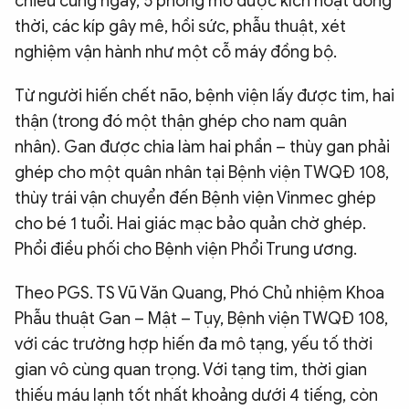
chiều cùng ngày, 5 phòng mổ được kích hoạt đồng
thời, các kíp gây mê, hồi sức, phẫu thuật, xét
nghiệm vận hành như một cỗ máy đồng bộ.
Từ người hiến chết não, bệnh viện lấy được tim, hai
thận (trong đó một thận ghép cho nam quân
nhân). Gan được chia làm hai phần – thùy gan phải
ghép cho một quân nhân tại Bệnh viện TWQĐ 108,
thùy trái vận chuyển đến Bệnh viện Vinmec ghép
cho bé 1 tuổi. Hai giác mạc bảo quản chờ ghép.
Phổi điều phối cho Bệnh viện Phổi Trung ương.
Theo PGS. TS Vũ Văn Quang, Phó Chủ nhiệm Khoa
Phẫu thuật Gan – Mật – Tụy, Bệnh viện TWQĐ 108,
với các trường hợp hiến đa mô tạng, yếu tố thời
gian vô cùng quan trọng. Với tạng tim, thời gian
thiếu máu lạnh tốt nhất khoảng dưới 4 tiếng, còn