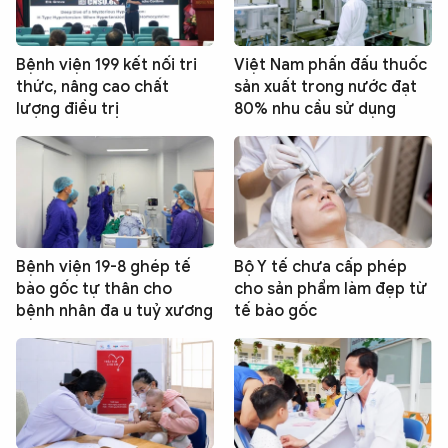
Bệnh viện 199 kết nối tri
Việt Nam phấn đấu thuốc
thức, nâng cao chất
sản xuất trong nước đạt
lượng điều trị
80% nhu cầu sử dụng
Bệnh viện 19-8 ghép tế
Bộ Y tế chưa cấp phép
bào gốc tự thân cho
cho sản phẩm làm đẹp từ
bệnh nhân đa u tuỷ xương
tế bào gốc