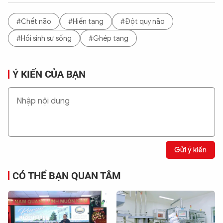
#Chết não
#Hiến tạng
#Đột quỵ não
#Hồi sinh sự sống
#Ghép tạng
Ý KIẾN CỦA BẠN
Gửi ý kiến
CÓ THỂ BẠN QUAN TÂM