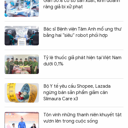
Gần 50% cơ sở sản xuất, kinh doanh
răng giả bị xử phạt
Bác sĩ Bệnh viện Tâm Anh mổ ung thư
bằng hai “siêu” robot phối hợp
Tỷ lệ thuốc giả phát hiện tại Việt Nam
dưới 0,1%
Bộ Y tế yêu cầu Shopee, Lazada
ngừng bán sản phẩm giảm cân
Slimaura Care x3
Tôn vinh những thanh niên khuyết tật
vươn lên trong cuộc sống