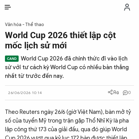
VI
VI
EN
Văn hóa - Thể thao
THỜI SỰ
World Cup 2026 thiết lập cột
mốc lịch sử mới
CHỐNG DIỄN BIẾN HÒA BÌNH
World Cup 2026 đã chính thức đi vào lịch
sử với tư cách kỳ World Cup có nhiều bàn thắng
CÔNG AN TRONG LÒNG DÂN
nhất từ trước đến nay.
XÃ HỘI
0
26/06/2026 10:14
PHÁP LUẬT
Theo Reuters ngày 26/6 (giờ Việt Nam), bàn mở tỷ
số của tuyển Mỹ trong trận gặp Thổ Nhĩ Kỳ là pha
CÔNG NGHỆ
lập công thứ 173 của giải đấu, qua đó giúp World
Cup 2026 vượt qua kỷ lục 172 bàn được thiết lập