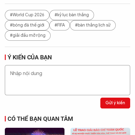
#World Cup 2026
#kỷ lục bàn thắng
#bóng đá thế giới
#FIFA
#bàn thắng lịch sử
#giải đấu mở rộng
Ý KIẾN CỦA BẠN
Gửi ý kiến
CÓ THỂ BẠN QUAN TÂM