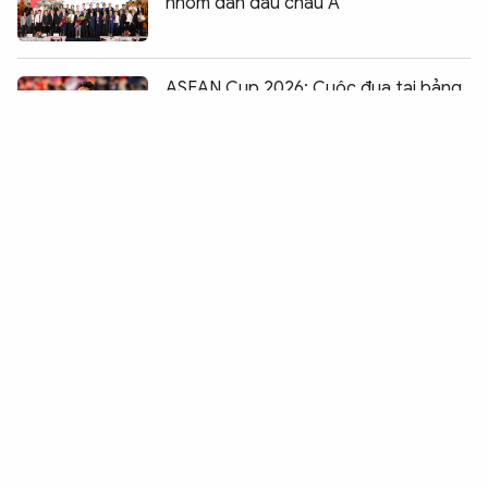
nhóm dẫn đầu châu Á
Chia sẻ:
0
ASEAN Cup 2026: Cuộc đua tại bảng
A ngày một khốc liệt
Cơ cấu tổ chức của Bộ Văn hoá, Thể
thao và Du lịch từ ngày 28/7/2026
Triển lãm loạt bản sao tư liệu, mộc
bản, văn bia, sách cổ về Lê Quý Đôn
14 quốc gia tham dự giải Golf Cảnh
sát các nước ASEAN mở rộng 2026