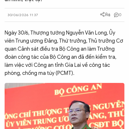
QUỐC TẾ
0
30/06/2026 11:37
VĂN HÓA - THỂ THAO
Ngày 30/6, Thượng tướng Nguyễn Văn Long, Ủy
viên Trung ương Đảng, Thứ trưởng, Thủ trưởng Cơ
BẠN ĐỌC & CAND
quan Cảnh sát điều tra Bộ Công an làm Trưởng
đoàn công tác của Bộ Công an đã đến kiểm tra,
ĐA PHƯƠNG TIỆN
làm việc với Công an tỉnh Gia Lai về công tác
eMagazine
Podcast
phòng, chống ma túy (PCMT).
Video
Ảnh
Infographic
Chuyên trang
An ninh thế giới
Văn nghệ Công an
Chuyên đề