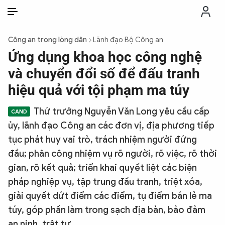
VI
VI
EN
Công an trong lòng dân
Lãnh đạo Bộ Công an
THỜI SỰ
Ứng dụng khoa học công nghệ
và chuyển đổi số để đấu tranh
CHỐNG DIỄN BIẾN HÒA BÌNH
hiệu quả với tội phạm ma túy
Thứ trưởng Nguyễn Văn Long yêu cầu cấp
CÔNG AN TRONG LÒNG DÂN
ủy, lãnh đạo Công an các đơn vị, địa phương tiếp
tục phát huy vai trò, trách nhiệm người đứng
XÃ HỘI
đầu; phân công nhiệm vụ rõ người, rõ việc, rõ thời
gian, rõ kết quả; triển khai quyết liệt các biện
PHÁP LUẬT
pháp nghiệp vụ, tập trung đấu tranh, triệt xóa,
giải quyết dứt điểm các điểm, tụ điểm bán lẻ ma
CÔNG NGHỆ
túy, góp phần làm trong sạch địa bàn, bảo đảm
an ninh, trật tự.