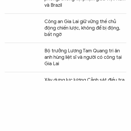
và Brazil
Công an Gia Lai giữ vững thế chủ
động chiến lược, không để bị động,
bất ngờ
Bộ trưởng Lương Tam Quang tri ân
anh hùng liệt sĩ và người có công tại
Gia Lai
Chia sẻ:
0
Xây dựng lực lượng Cảnh sát điều tra
toàn quốc gần dân, trọng dân
Xây dựng lực lượng Cảnh sát nhân
dân cách mạng, chính quy, tinh nhuệ,
hiện đại