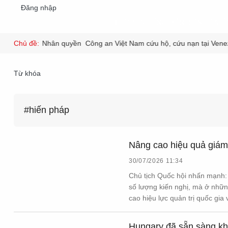
Đăng nhập
THỜI SỰ
CHỐNG DIỄN BIẾN HÒA BÌ
VI
Chủ đề:
Nhân quyền
Công an Việt Nam cứu hộ, cứu nạn tại Vene
THỜI SỰ
Từ khóa
CHỐNG DIỄN BIẾN HÒA BÌNH
#hiến pháp
CÔNG AN TRONG LÒNG DÂN
Nâng cao hiệu quả giám 
30/07/2026 11:34
XÃ HỘI
Chủ tịch Quốc hội nhấn mạnh: 
số lượng kiến nghị, mà ở những
cao hiệu lực quản trị quốc gia 
PHÁP LUẬT
Hungary đã sẵn sàng kh