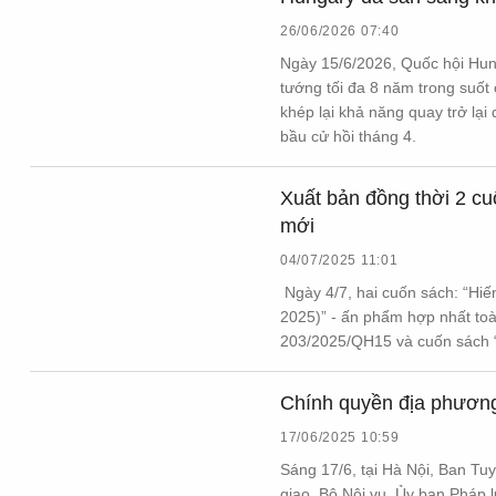
CÔNG NGHỆ
26/06/2026 07:40
Ngày 15/6/2026, Quốc hội Hung
tướng tối đa 8 năm trong suốt 
QUỐC TẾ
khép lại khả năng quay trở lại
bầu cử hồi tháng 4.
VĂN HÓA - THỂ THAO
Xuất bản đồng thời 2 c
mới
04/07/2025 11:01
BẠN ĐỌC & CAND
Ngày 4/7, hai cuốn sách: “Hi
2025)” - ấn phẩm hợp nhất toà
203/2025/QH15 và cuốn sách “
ĐA PHƯƠNG TIỆN
eMagazine
Podcast
Chính quyền địa phương
Video
Ảnh
17/06/2025 10:59
Infographic
Sáng 17/6, tại Hà Nội, Ban T
giao, Bộ Nội vụ, Ủy ban Pháp 