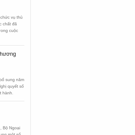
Tìm kiếm
 chức vụ thủ
c chất đã
trong cuộc
 phương
 bổ sung năm
ghị quyết số
t hành.
, Bộ Ngoại
sung một số