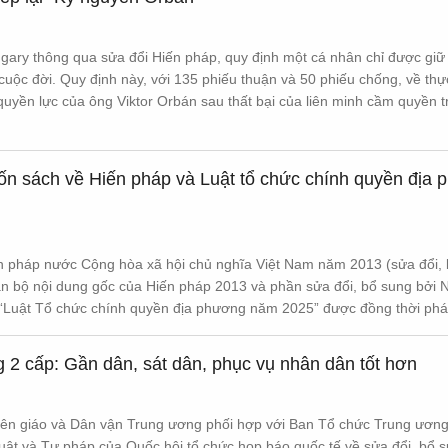
ary thông qua sửa đổi Hiến pháp, quy định một cá nhân chỉ được giữ
cuộc đời. Quy định này, với 135 phiếu thuận và 50 phiếu chống, về thự
 quyền lực của ông Viktor Orbán sau thất bại của liên minh cầm quyền 
uốn sách về Hiến pháp và Luật tổ chức chính quyền địa
ến pháp nước Cộng hòa xã hội chủ nghĩa Việt Nam năm 2013 (sửa đổi,
n bộ nội dung gốc của Hiến pháp 2013 và phần sửa đổi, bổ sung bởi N
Luật Tổ chức chính quyền địa phương năm 2025” được đồng thời phá
 2 cấp: Gần dân, sát dân, phục vụ nhân dân tốt hơn
uyên giáo và Dân vận Trung ương phối hợp với Ban Tổ chức Trung ương
luật và Tư pháp của Quốc hội tổ chức họp báo quốc tế về sửa đổi, bổ 