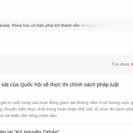
NH
CÔNG AN TRONG LÒNG DÂN
XÃ HỘI
PHÁP LUẬT
QUỐC TẾ
VĂN HÓA - 
zuela
Khoa học cơ bản phải trở thành nền móng tri thức quốc gia
Triệ
Tìm được
sát của Quốc hội về thực thi chính sách pháp luật
giá trị cuối cùng của hoạt động giám sát không nằm ở số lượng cuộc 
 chuyển biến thực chất trong hoàn thiện thể chế, tổ chức thi hành phá
và cải thiện đời sống nhân dân.
ép lại “Kỷ nguyên Orbán”