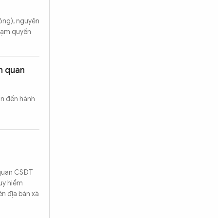
ông), nguyên
"Lạm quyền
ên quan
an đến hành
 quan CSĐT
guy hiểm
ên địa bàn xã