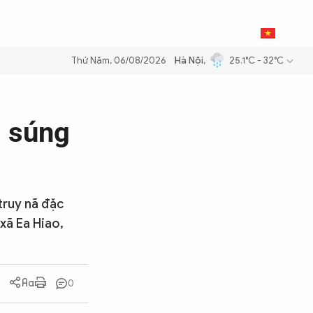
0
THỂ THAO
BẠN ĐỌC & CAND
VI
Thứ Năm, 06/08/2026
Hà Nội
,
25.1°C - 32°C
g lượng quốc gia
Thực hiện Nghị quyết Đại hội XIV của Đảng
g súng
truy nã đặc
xã Ea Hiao,
0