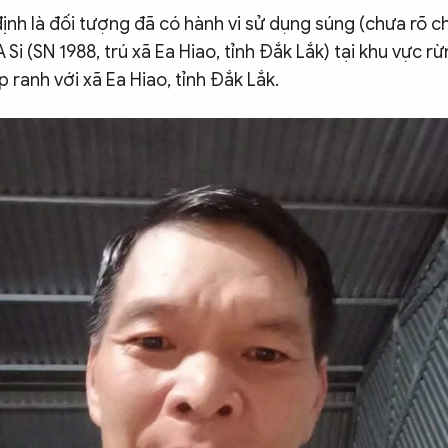
nh là đối tượng đã có hành vi sử dụng súng (chưa rõ ch
Si (SN 1988, trú xã Ea Hiao, tỉnh Đắk Lắk) tại khu vực rừ
áp ranh với xã Ea Hiao, tỉnh Đắk Lắk.