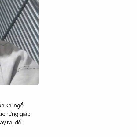
ắn khi ngồi
vực rừng giáp
ảy ra, đối