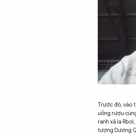
Chuyên trang
An ninh thế giới
Văn nghệ Công an
Chuyên đề
Trước đó, vào t
uống rượu cùng 
ranh xã Ia Rbol,
tượng Dương Qu