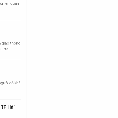
i liên quan
n giao thông
u tra.
người có khả
 TP Hải