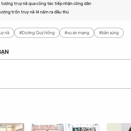
i tượng truy nã qua công tác tiếp nhận công dân
tượng trốn truy nã 14 năm ra đầu thú
uy nã
#Dương Quý Hồng
#vụ án mạng
#bắn súng
BẠN