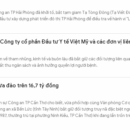
ng an TP Hải Phòng đã khởi tố, bắt tạm giam Tạ Tòng Đông (Tạ Viết Đ
u tư xây dựng phát triển đô thị TP Hải Phòng để điều tra về hành vi 
i Công ty cổ phần Đầu tư Y tế Việt Mỹ và các đơn vị li
m về tham nhũng, kinh tế và buôn lậu đã bắt giữ các đối tượng liên qu
hất thu ngân sách và ảnh hưởng quyền lợi người bệnh.
ừa đảo trên 16,7 tỷ đồng
nh sự Công an TP Cần Thơ cho biết, vừa phối hợp cùng Văn phòng Cơ
g an xã Bến Lức (tỉnh Tây Ninh) bắt giữ đối tượng truy nã đặc biệt n
7, thường trú tại phường Ninh Kiều, TP Cần Thơ) khi đang lẩn trốn tr