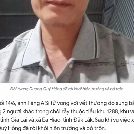
Đối tượng Dương Quý Hồng đã rời khỏi hiện trường và bỏ trốn.
ối 14/6, anh Tăng A Si tử vong với vết thương do súng b
2 người khác trong chòi rẫy thuộc tiểu khu 1288, khu 
 tỉnh Gia Lai và xã Ea Hiao, tỉnh Đắk Lắk. Sau khi vụ việc x
ý Hồng đã rời khỏi hiện trường và bỏ trốn.