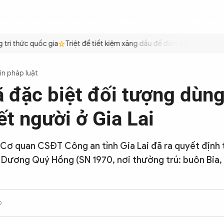
ÌNH
CÔNG AN TRONG LÒNG DÂN
XÃ HỘI
PHÁP LUẬT
QUỐC TẾ
VĂN HÓA - 
ri thức quốc gia
Triệt để tiết kiệm xăng dầu để đảm bảo an ninh năn
in pháp luật
ã đặc biệt đối tượng dùn
ết người ở Gia Lai
, Cơ quan CSĐT Công an tỉnh Gia Lai đã ra quyết định 
 Dương Quý Hồng (SN 1970, nơi thường trú: buôn Bia, 
0