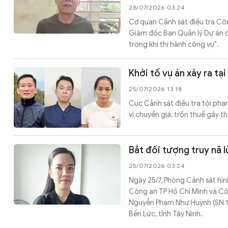
28/07/2026 03:24
Cơ quan Cảnh sát điều tra Cô
Giám đốc Ban Quản lý Dự án đầ
trong khi thi hành công vụ".
Khởi tố vụ án xảy ra tạ
25/07/2026 13:18
Cục Cảnh sát điều tra tội phạ
vi chuyển giá, trốn thuế gây t
Bắt đối tượng truy nã l
25/07/2026 03:24
Ngày 25/7, Phòng Cảnh sát hì
Công an TP Hồ Chí Minh và Côn
Nguyễn Phạm Như Huỳnh (SN 198
Bến Lức, tỉnh Tây Ninh.