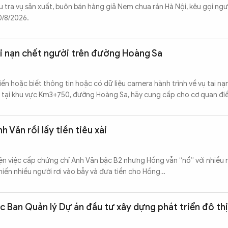
ra vụ sản xuất, buôn bán hàng giả Nem chua rán Hà Nội, kêu gọi ngườ
0/8/2026.
ai nạn chết người trên đường Hoàng Sa
ến hoặc biết thông tin hoặc có dữ liệu camera hành trình về vụ tai nạ
, tại khu vực Km3+750, đường Hoàng Sa, hãy cung cấp cho cơ quan điề
 Văn rồi lấy tiền tiêu xài
ện việc cấp chứng chỉ Anh Văn bậc B2 nhưng Hồng vẫn “nổ” với nhiều 
iến nhiều người rơi vào bẫy và đưa tiền cho Hồng…
 Ban Quản lý Dự án đầu tư xây dựng phát triển đô thị