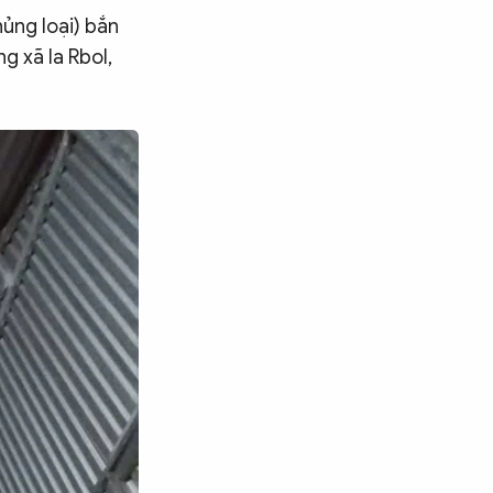
ủng loại) bắn
ng xã Ia Rbol,