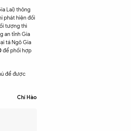
ia Lai) thông
i phát hiện đối
ối tượng thì
g an tỉnh Gia
ại tá Ngô Gia
0
để phối hợp
thú để được
Chí Hào