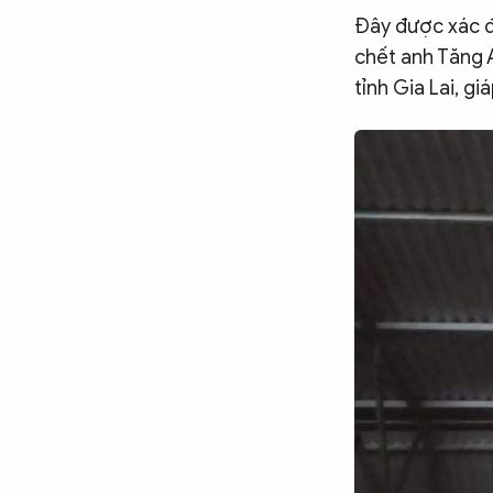
Đây được xác đị
CÔNG NGHỆ
chết anh Tăng A 
tỉnh Gia Lai, gi
QUỐC TẾ
VĂN HÓA - THỂ THAO
BẠN ĐỌC & CAND
ĐA PHƯƠNG TIỆN
eMagazine
Podcast
Video
Ảnh
Infographic