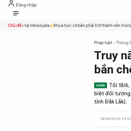
Đăng nhập
THỜI SỰ
CHỐNG DIỄN BIẾN HÒA B
VI
, cứu nạn tại Venezuela
Chủ đề:
Khoa học cơ bản phải trở thành nền móng t
THỜI SỰ
Pháp luật
Thông t
Truy n
CHỐNG DIỄN BIẾN HÒA BÌNH
bắn ch
CÔNG AN TRONG LÒNG DÂN
Tối 18/6
biệt đối tượng
XÃ HỘI
tỉnh Đắk Lắk).
18/06/2026 14:5
PHÁP LUẬT