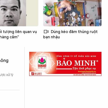
ối tượng liên quan vụ
Dùng kéo đâm thủng ruột
 hàng cấm”
bạn nhậu
hông
ược xử lý