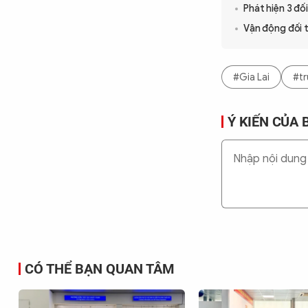
Phát hiện 3 đố
Vận động đối 
#Gia Lai
#tr
Ý KIẾN CỦA 
CÓ THỂ BẠN QUAN TÂM