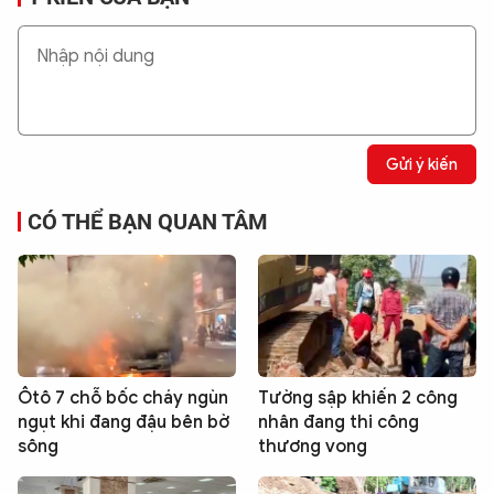
Gửi ý kiến
CÓ THỂ BẠN QUAN TÂM
Ôtô 7 chỗ bốc cháy ngùn
Tường sập khiến 2 công
ngụt khi đang đậu bên bờ
nhân đang thi công
sông
thương vong