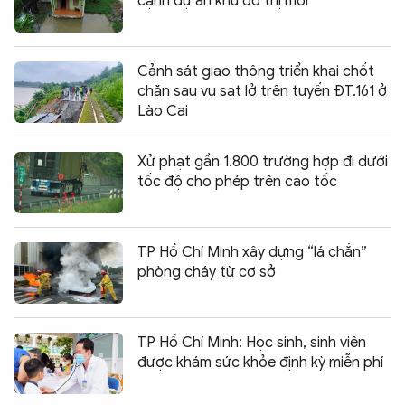
cạnh dự án khu đô thị mới
Cảnh sát giao thông triển khai chốt
chặn sau vụ sạt lở trên tuyến ĐT.161 ở
Lào Cai
Xử phạt gần 1.800 trường hợp đi dưới
tốc độ cho phép trên cao tốc
TP Hồ Chí Minh xây dựng “lá chắn”
phòng cháy từ cơ sở
TP Hồ Chí Minh: Học sinh, sinh viên
được khám sức khỏe định kỳ miễn phí