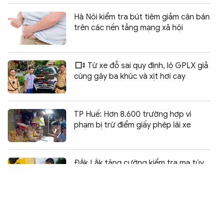
Hà Nội kiểm tra bút tiêm giảm cân bán
trên các nền tảng mạng xã hội
Từ xe đỗ sai quy định, lộ GPLX giả
cùng gậy ba khúc và xịt hơi cay
TP Huế: Hơn 8.600 trường hợp vi
phạm bị trừ điểm giấy phép lái xe
Chia sẻ:
0
Đắk Lắk tăng cường kiểm tra ma túy
tài xế chở sầu riêng
CSGT hỗ trợ đưa người đột quỵ vào