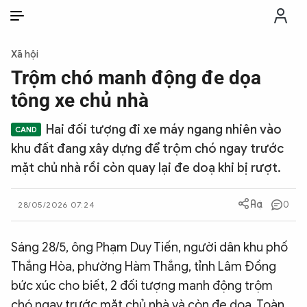
VI
VI
EN
Xã hội
THỜI SỰ
Trộm chó manh động đe dọa
tông xe chủ nhà
CHỐNG DIỄN BIẾN HÒA BÌNH
Hai đối tượng đi xe máy ngang nhiên vào
khu đất đang xây dựng để trộm chó ngay trước
CÔNG AN TRONG LÒNG DÂN
mặt chủ nhà rồi còn quay lại đe doạ khi bị rượt.
XÃ HỘI
0
28/05/2026 07:24
PHÁP LUẬT
Sáng 28/5, ông Phạm Duy Tiến, người dân khu phố
Thắng Hòa, phường Hàm Thắng, tỉnh Lâm Đồng
CÔNG NGHỆ
bức xúc cho biết, 2 đối tượng manh động trộm
chó ngay trước mặt chủ nhà và còn đe doạ. Toàn