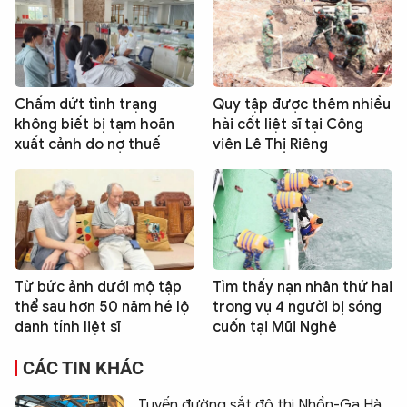
Chấm dứt tình trạng
Quy tập được thêm nhiều
không biết bị tạm hoãn
hài cốt liệt sĩ tại Công
xuất cảnh do nợ thuế
viên Lê Thị Riêng
Từ bức ảnh dưới mộ tập
Tìm thấy nạn nhân thứ hai
thể sau hơn 50 năm hé lộ
trong vụ 4 người bị sóng
danh tính liệt sĩ
cuốn tại Mũi Nghê
CÁC TIN KHÁC
Tuyến đường sắt đô thị Nhổn-Ga Hà