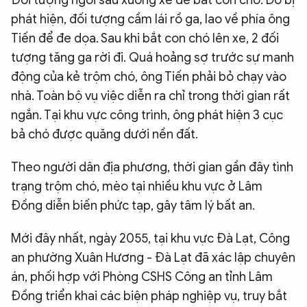
Đối tượng ngồi sau xuống xe để bắt con chó. Do bị
phát hiện, đối tượng cầm lái rồ ga, lao về phía ông
Tiến để đe dọa. Sau khi bắt con chó lên xe, 2 đối
tượng tăng ga rời đi. Quá hoảng sợ trước sự manh
động của kẻ trộm chó, ông Tiến phải bỏ chạy vào
nhà. Toàn bộ vụ việc diễn ra chỉ trong thời gian rất
ngắn. Tại khu vực công trình, ông phát hiện 3 cục
bả chó được quăng dưới nền đất.
Theo người dân địa phương, thời gian gần đây tình
trạng trộm chó, mèo tại nhiều khu vực ở Lâm
Đồng diễn biến phức tạp, gây tâm lý bất an.
Mới đây nhất, ngày 2055, tại khu vực Đà Lạt, Công
an phường Xuân Hương - Đà Lạt đã xác lập chuyên
án, phối hợp với Phòng CSHS Công an tỉnh Lâm
Đồng triển khai các biện pháp nghiệp vụ, truy bắt