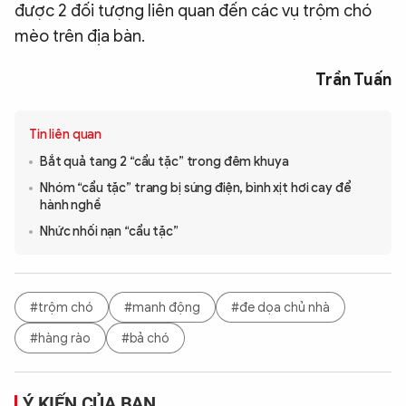
được 2 đối tượng liên quan đến các vụ trộm chó
mèo trên địa bàn.
Trần Tuấn
Tin liên quan
Bắt quả tang 2 “cẩu tặc” trong đêm khuya
Nhóm “cẩu tặc” trang bị súng điện, bình xịt hơi cay để
hành nghề
Nhức nhối nạn “cẩu tặc”
#trộm chó
#manh động
#đe dọa chủ nhà
#hàng rào
#bả chó
Ý KIẾN CỦA BẠN