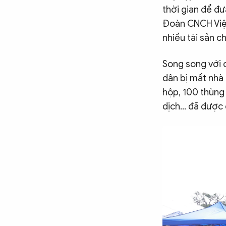
thời gian để đư
Đoàn CNCH Việt 
nhiều tài sản c
Song song với 
dân bị mất nhà 
hộp, 100 thùng
dịch... đã đượ