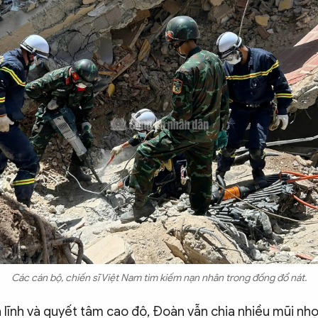
Các cán bộ, chiến sĩ Việt Nam tìm kiếm nạn nhân trong đống đổ nát.
n lĩnh và quyết tâm cao độ, Đoàn vẫn chia nhiều mũi nhọ