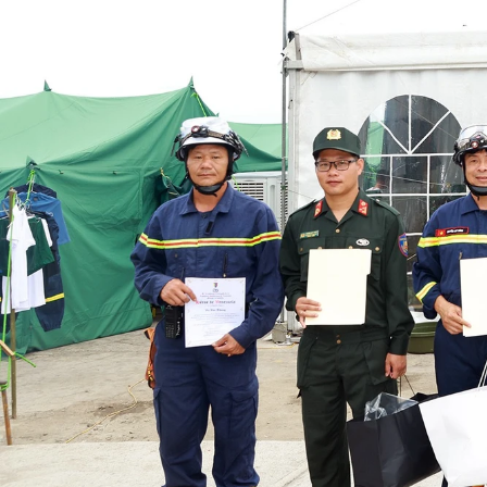
Chuyên trang
An ninh thế giới
Văn nghệ Công an
Chuyên đề