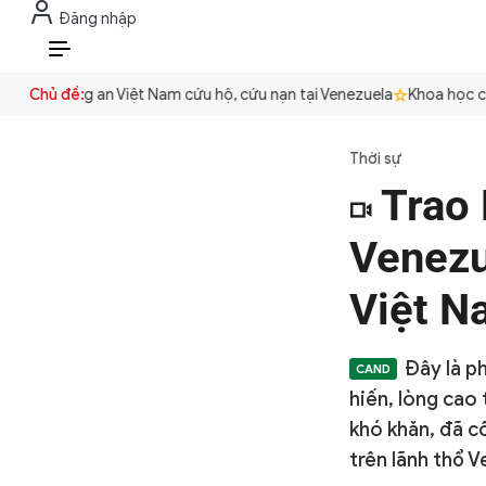
Đăng nhập
THỜI SỰ
CHỐNG DIỄN BIẾN HÒA B
VI
ền
Công an Việt Nam cứu hộ, cứu nạn tại Venezuela
Chủ đề:
Khoa học cơ bả
THỜI SỰ
Thời sự
Trao 
CHỐNG DIỄN BIẾN HÒA BÌNH
Venezu
CÔNG AN TRONG LÒNG DÂN
Việt N
XÃ HỘI
Đây là p
hiến, lòng cao
khó khăn, đã c
PHÁP LUẬT
trên lãnh thổ V