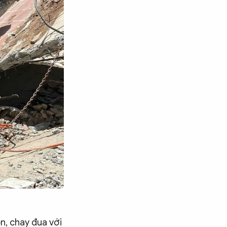
n, chạy đua với
Tìm kiếm