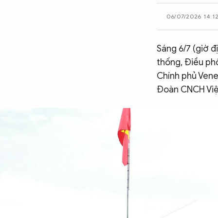
CÔNG NGHỆ
06/07/2026 14:1
Sáng 6/7 (giờ đ
QUỐC TẾ
thống, Điều ph
Chính phủ Vene
VĂN HÓA - THỂ THAO
Đoàn CNCH Việt
BẠN ĐỌC & CAND
ĐA PHƯƠNG TIỆN
eMagazine
Podcast
Video
Ảnh
Infographic