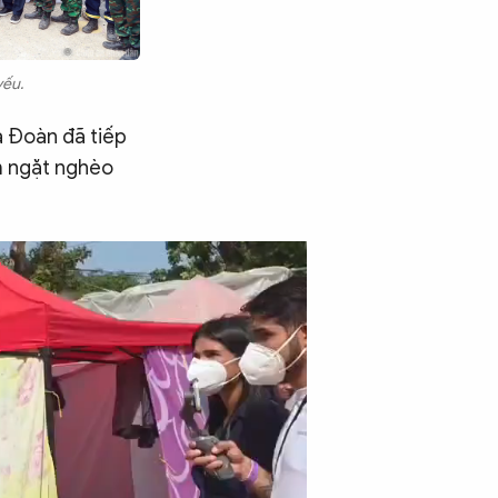
yếu.
ủa Đoàn đã tiếp
m ngặt nghèo