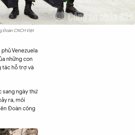
ng Đoàn CNCH Việt
h phủ Venezuela
của những con
 tác hỗ trợ và
c sang ngày thứ
xảy ra, môi
viên Đoàn công