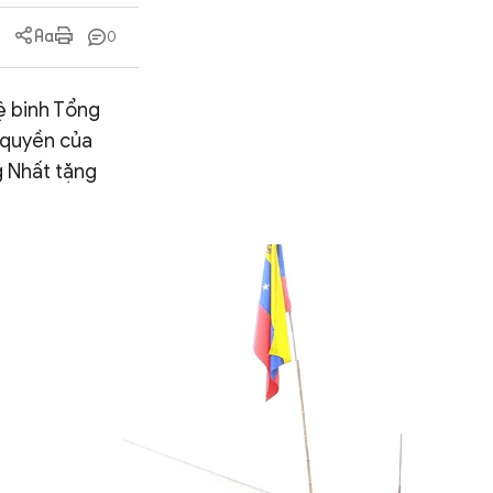
0
ệ binh Tổng
 quyền của
 Nhất tặng