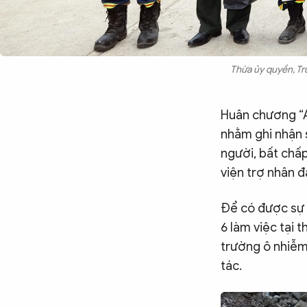
Thừa ủy quyền, T
Huân chương “A
nhằm ghi nhận 
người, bất chấp
viện trợ nhân đ
Để có được sự 
6 làm việc tại 
trường ô nhiễm
tác.