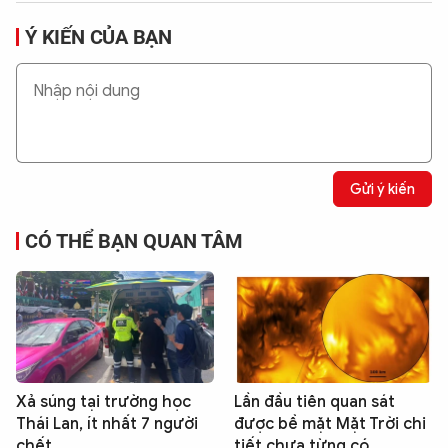
Ý KIẾN CỦA BẠN
Gửi ý kiến
CÓ THỂ BẠN QUAN TÂM
Xả súng tại trường học
Lần đầu tiên quan sát
Thái Lan, ít nhất 7 người
được bề mặt Mặt Trời chi
chết
tiết chưa từng có