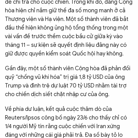
để chi trả cho cuộc chiến. Trong khi đó, đảng Cộng
hòa hiện chỉ nắm giữ thế đa số mong manh ở cả
Thượng viện và Hạ viện. Một số thành viên đã bắt
đầu thể hiện không ủng hộ tổng thống trong một
vài vấn đề trước thềm cuộc bầu cử giữa kỳ vào
tháng 11 – sự kiện sẽ quyết định liệu đảng này có
giữ được quyền kiểm soát Quốc hội hay không.
Gần đây, một số thành viên Cộng hòa đã phản đối
quỹ “chống vũ khí hóa” trị giá 1,8 tỷ USD của ông
Trump và đình trệ dự luật 70 tỷ USD nhằm tài trợ
cho chiến dịch siết chặt nhập cư của ông.
Về phía dư luận, kết quả cuộc thăm dò của
Reuters/Ipsos công bố ngày 23/6 cho thấy chỉ có
1/4 người Mỹ tin rằng cuộc chiến với Iran xứng
đáng với những cái giá phải trả. Đa số bày tỏ lo