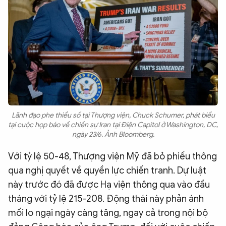
QUỐC TẾ
VĂN HÓA - THỂ THAO
BẠN ĐỌC & CAND
ĐA PHƯƠNG TIỆN
Lãnh đạo phe thiểu số tại Thượng viện, Chuck Schumer, phát biểu
eMagazine
Podcast
tại cuộc họp báo về chiến sự Iran tại Điện Capitol ở Washington, DC,
ngày 23/6. Ảnh Bloomberg.
Video
Ảnh
Với tỷ lệ 50-48, Thượng viện Mỹ đã bỏ phiếu thông
Infographic
qua nghị quyết về quyền lực chiến tranh. Dự luật
Chuyên trang
An ninh thế giới
Văn nghệ Công an
này trước đó đã được Hạ viện thông qua vào đầu
Chuyên đề
tháng với tỷ lệ 215-208. Động thái này phản ánh
mối lo ngại ngày càng tăng, ngay cả trong nội bộ