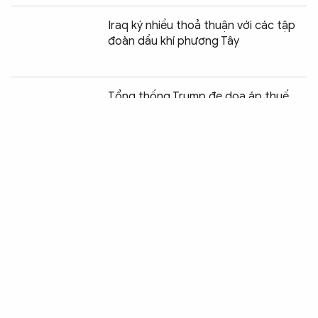
Iraq ký nhiều thoả thuận với các tập
đoàn dầu khí phương Tây
Chia sẻ:
0
Tổng thống Trump đe dọa áp thuế
Canada vì khói cháy rừng
Mỹ - Iran tấn công nhiều hạ tầng quan
trọng của nhau
Động đất tại Venezuela: Khó khăn
chồng chất sau thảm họa
Houthi dọa dội bão hỏa lực vào hạ