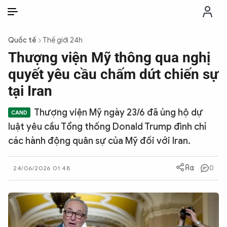
VI
VI
EN
Quốc tế
Thế giới 24h
THỜI SỰ
Thượng viện Mỹ thông qua nghị
quyết yêu cầu chấm dứt chiến sự
CHỐNG DIỄN BIẾN HÒA BÌNH
tại Iran
Thượng viện Mỹ ngày 23/6 đã ủng hộ dự
CÔNG AN TRONG LÒNG DÂN
luật yêu cầu Tổng thống Donald Trump đình chỉ
các hành động quân sự của Mỹ đối với Iran.
XÃ HỘI
0
24/06/2026 01:48
PHÁP LUẬT
CÔNG NGHỆ