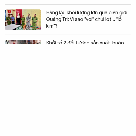
Hàng lậu khối lượng lớn qua biên giới
Quảng Trị: Vì sao "voi" chui lọt... "lỗ
kim"?
Chia sẻ:
0
Khởi tố 2 đối tượng sản xuất, buôn
bán thuốc Đông y giả
"Sập bẫy" lừa đảo góp vốn mua tài
sản ngân hàng thanh lý
Tuyên phạt 7 năm 6 tháng tù đối
tượng phá hoại chính sách đoàn kết
Bộ Công an khuyến cáo người dân