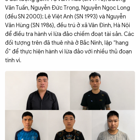
Văn Tuấn, Nguyễn Đức Trọng, Nguyễn Ngọc Long
QUỐC TẾ
(đều SN 2000); Lê Việt Anh (SN 1993) và Nguyễn
Văn Hùng (SN 1986), đều trú ở xã Vân Đình, Hà Nội
VĂN HÓA - THỂ THAO
để điều tra hành vi lừa đảo chiếm đoạt tài sản. Các
đối tượng trên đã thuê nhà ở Bắc Ninh, lập “hang
BẠN ĐỌC & CAND
ổ” để thực hiện hành vi lừa đảo với nhiều thủ đoạn
tinh vi.
ĐA PHƯƠNG TIỆN
eMagazine
Podcast
Video
Ảnh
Infographic
Chuyên trang
An ninh thế giới
Văn nghệ Công an
Chuyên đề