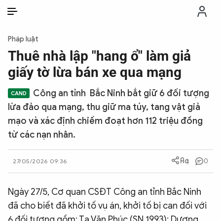
VI
VI
EN
Pháp luật
THỜI SỰ
Thuê nhà lập "hang ổ" làm giả
giấy tờ lừa bán xe qua mạng
CHỐNG DIỄN BIẾN HÒA BÌNH
Công an tỉnh Bắc Ninh bắt giữ 6 đối tượng
lừa đảo qua mạng, thu giữ ma túy, tang vật giả
CÔNG AN TRONG LÒNG DÂN
mạo và xác định chiếm đoạt hơn 112 triệu đồng
từ các nạn nhân.
XÃ HỘI
0
27/05/2026 09:36
PHÁP LUẬT
Ngày 27/5, Cơ quan CSĐT Công an tỉnh Bắc Ninh
CÔNG NGHỆ
đã cho biết đã khởi tố vụ án, khởi tố bị can đối với
6 đối tượng gồm: Tạ Văn Phúc (SN 1993); Dương