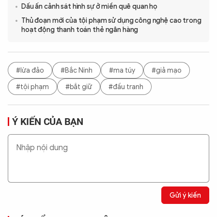
Dấu ấn cảnh sát hình sự ở miền quê quan họ
Thủ đoạn mới của tội phạm sử dụng công nghệ cao trong
hoạt động thanh toán thẻ ngân hàng
#lừa đảo
#Bắc Ninh
#ma túy
#giả mạo
#tội phạm
#bắt giữ
#đấu tranh
Ý KIẾN CỦA BẠN
Gửi ý kiến