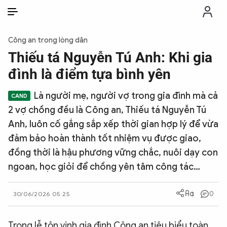
VI
VI
EN
Công an trong lòng dân
THỜI SỰ
Thiếu tá Nguyễn Tú Anh: Khi gia
đình là điểm tựa bình yên
CHỐNG DIỄN BIẾN HÒA BÌNH
Là người mẹ, người vợ trong gia đình mà cả
2 vợ chồng đều là Công an, Thiếu tá Nguyễn Tú
CÔNG AN TRONG LÒNG DÂN
Anh, luôn cố gắng sắp xếp thời gian hợp lý để vừa
đảm bảo hoàn thành tốt nhiệm vụ được giao,
XÃ HỘI
đồng thời là hậu phương vững chắc, nuôi dạy con
ngoan, học giỏi để chồng yên tâm công tác…
PHÁP LUẬT
0
30/06/2026 05:25
CÔNG NGHỆ
Trong lễ tôn vinh gia đình Công an tiêu biểu toàn