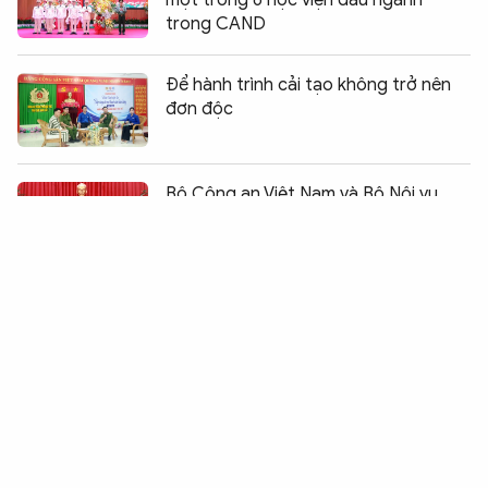
trong CAND
Để hành trình cải tạo không trở nên
đơn độc
Chia sẻ:
0
Bộ Công an Việt Nam và Bộ Nội vụ
Campuchia tăng cường hợp tác thực
chất
Bắt tội phạm truy nã, vận động đầu
thú - “mũi giáp công mềm”
Phong trào “Ba nhất” lan tỏa ở Công
an xã biên giới Lộc Thành