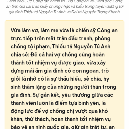
Lãnh đạo Cục Công tác chính trị - Bộ Công an và Giám đốc Công
an tỉnh Gia Lai trao Giấy chứng nhận và biểu trưng tuyên dương tới
gia đình Thiếu tá Nguyễn Tú Anh và Đại tá Nguyễn Trọng Khanh.
Vừa làm vợ, làm mẹ vừa là chiến sỹ Công an
trực tiếp trên mặt trận đấu tranh, phòng
chống tội phạm, Thiếu tá Nguyễn Tú Anh
chia sẻ: Để cả hai vợ chồng cùng hoàn
thành tốt nhiệm vụ được giao, vừa xây
dựng mái ấm gia đình có con ngoan, trò
giỏi là nhờ có là sự thấu hiểu, sẻ chia, hy
sinh thầm lặng của những người thân trong
gia đình. Sự gắn kết, yêu thương giữa các
thành viên luôn là điểm tựa bình yên, là
động lực để vợ chồng chị vượt qua khó
khăn, thử thách, hoàn thành tốt nhiệm vụ
bảo vệ an ninh quốc gia, giữ gìn trật tự, an