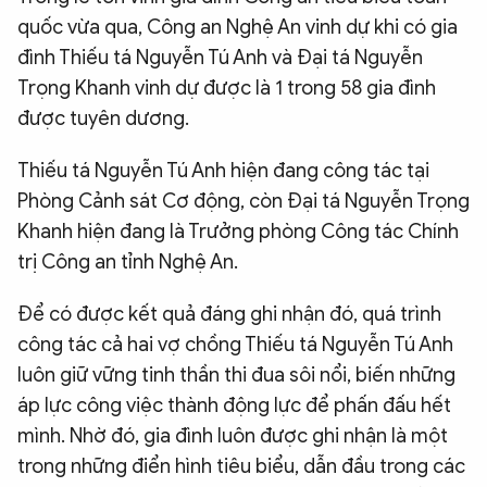
quốc vừa qua, Công an Nghệ An vinh dự khi có gia
QUỐC TẾ
đình Thiếu tá Nguyễn Tú Anh và Đại tá Nguyễn
Trọng Khanh vinh dự được là 1 trong 58 gia đình
VĂN HÓA - THỂ THAO
được tuyên dương.
BẠN ĐỌC & CAND
Thiếu tá Nguyễn Tú Anh hiện đang công tác tại
Phòng Cảnh sát Cơ động, còn Đại tá Nguyễn Trọng
Khanh hiện đang là Trưởng phòng Công tác Chính
ĐA PHƯƠNG TIỆN
trị Công an tỉnh Nghệ An.
eMagazine
Podcast
Video
Ảnh
Để có được kết quả đáng ghi nhận đó, quá trình
công tác cả hai vợ chồng Thiếu tá Nguyễn Tú Anh
Infographic
luôn giữ vững tinh thần thi đua sôi nổi, biến những
Chuyên trang
An ninh thế giới
Văn nghệ Công an
áp lực công việc thành động lực để phấn đấu hết
Chuyên đề
mình. Nhờ đó, gia đình luôn được ghi nhận là một
trong những điển hình tiêu biểu, dẫn đầu trong các