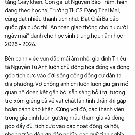
tặng Giấy khen. Con gái út Nguyễn Bảo Trâm, hiện
đang theo học tại Trường THCS Đặng Thai Mai,
cũng đạt nhiều thành tích như: Đạt Giải Ba cấp
quốc gia cuộc thi “An toàn giao thông cho nụ cười
ngày mai” dành cho học sinh trung học năm học
2025 - 2026.
Bên cạnh việc vun đắp mái ấm nhỏ, gia đình Thiếu
tá Nguyễn Tú Anh luôn chủ động hòa đồng và đóng
góp tích cực vào đời sống cộng đồng cư dân tại
địa phương. Vợ chồng anh chị luôn luôn giữ gìn mối
quan hệ đoàn kết gắn bó, sẵn sàng hỗ trợ, tương
trợ xóm giềng cả về vật chất lẫn tinh thần khi gặp
hoàn cảnh khó khăn. Cùng với đó, các thành viên
trong gia đình luôn gương mẫu tham gia và đóng
góp đầy đủ, tích cực vào các hoạt động xã hội,
phong trào đền ơn đáp nghĩa, các quỹ tình nghĩa,