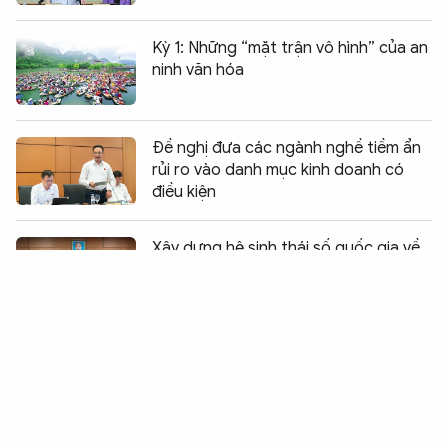
Kỳ 1: Những “mặt trận vô hình” của an
ninh văn hóa
Đề nghị đưa các ngành nghề tiềm ẩn
rủi ro vào danh mục kinh doanh có
điều kiện
Chia sẻ:
0
Xây dựng hệ sinh thái số quốc gia về
phổ biến, giáo dục pháp luật
Hoàn thiện cơ sở pháp lý về phòng,
chống phổ biến vũ khí hủy diệt hàng
loạt
Thủ tướng Lê Minh Hưng dự phiên