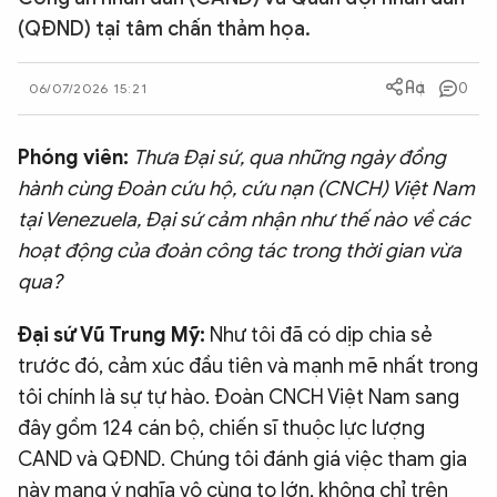
(QĐND) tại tâm chấn thảm họa.
QUỐC TẾ
0
06/07/2026 15:21
VĂN HÓA - THỂ THAO
Phóng viên:
Thưa Đại sứ, qua những ngày đồng
BẠN ĐỌC & CAND
hành cùng Đoàn cứu hộ, cứu nạn (CNCH) Việt Nam
tại Venezuela, Đại sứ cảm nhận như thế nào về các
ĐA PHƯƠNG TIỆN
hoạt động của đoàn công tác trong thời gian vừa
eMagazine
Podcast
qua?
Video
Ảnh
Đại sứ Vũ Trung Mỹ:
Như tôi đã có dịp chia sẻ
Infographic
trước đó, cảm xúc đầu tiên và mạnh mẽ nhất trong
tôi chính là sự tự hào. Đoàn CNCH Việt Nam sang
Chuyên trang
An ninh thế giới
Văn nghệ Công an
Chuyên đề
đây gồm 124 cán bộ, chiến sĩ thuộc lực lượng
CAND và QĐND. Chúng tôi đánh giá việc tham gia
này mang ý nghĩa vô cùng to lớn, không chỉ trên