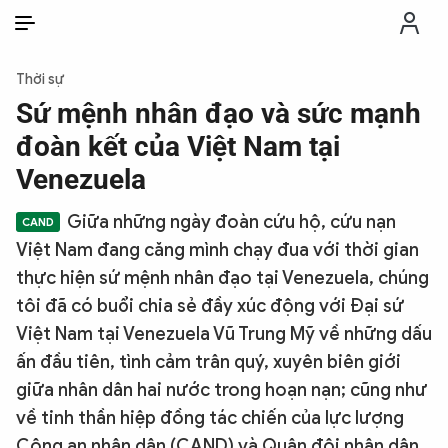
VI
VI
EN
Thời sự
THỜI SỰ
Sứ mệnh nhân đạo và sức mạnh
đoàn kết của Việt Nam tại
CHỐNG DIỄN BIẾN HÒA BÌNH
Venezuela
Giữa những ngày đoàn cứu hộ, cứu nạn
CÔNG AN TRONG LÒNG DÂN
Việt Nam đang căng mình chạy đua với thời gian
thực hiện sứ mệnh nhân đạo tại Venezuela, chúng
XÃ HỘI
tôi đã có buổi chia sẻ đầy xúc động với Đại sứ
Việt Nam tại Venezuela Vũ Trung Mỹ về những dấu
PHÁP LUẬT
ấn đầu tiên, tình cảm trân quý, xuyên biên giới
giữa nhân dân hai nước trong hoạn nạn; cũng như
CÔNG NGHỆ
về tinh thần hiệp đồng tác chiến của lực lượng
Công an nhân dân (CAND) và Quân đội nhân dân