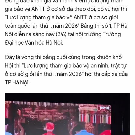
Đông đảo khán giả và thành viên lực lượng tham
QUỐC TẾ
gia bảo vệ ANTT ở cơ sở đã theo dõi, cổ vũ hội thi
“Lực lượng tham gia bảo vệ ANTT ở cơ sở giỏi
toàn quốc lần thứ I, năm 2026" Bảng thi số 1, TP Hà
VĂN HÓA - THỂ THAO
Nội diễn ra sáng nay (3/6) tại hội trường Trường
Đại học Văn hóa Hà Nội.
BẠN ĐỌC & CAND
Đây là vòng thi bảng cuối cùng trong khuôn khổ
ĐA PHƯƠNG TIỆN
Hội thi “Lực lượng tham gia bảo vệ an ninh, trật tự
ở cơ sở giỏi lần thứ I, năm 2026” hội thi cấp xã của
eMagazine
Podcast
TP Hà Nội.
Video
Ảnh
Infographic
Chuyên trang
An ninh thế giới
Văn nghệ Công an
Chuyên đề