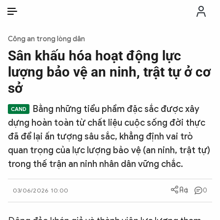
VI
VI
EN
Công an trong lòng dân
THỜI SỰ
Sân khấu hóa hoạt động lực
lượng bảo vệ an ninh, trật tự ở cơ
CHỐNG DIỄN BIẾN HÒA BÌNH
sở
Bằng những tiểu phẩm đặc sắc được xây
CÔNG AN TRONG LÒNG DÂN
dựng hoàn toàn từ chất liệu cuộc sống đời thực
đã để lại ấn tượng sâu sắc, khẳng định vai trò
XÃ HỘI
quan trọng của lực lượng bảo vệ (an ninh, trật tự)
trong thế trận an ninh nhân dân vững chắc.
PHÁP LUẬT
0
03/06/2026 10:00
CÔNG NGHỆ