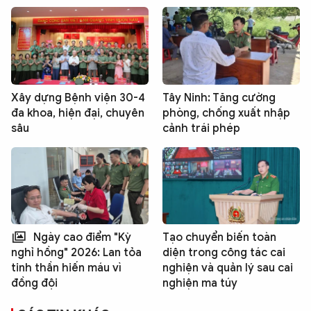
Xây dựng Bệnh viện 30-4
Tây Ninh: Tăng cường
đa khoa, hiện đại, chuyên
phòng, chống xuất nhập
sâu
cảnh trái phép
Ngày cao điểm "Kỳ
Tạo chuyển biến toàn
diện trong công tác cai
nghỉ hồng" 2026: Lan tỏa
nghiện và quản lý sau cai
tinh thần hiến máu vì
nghiện ma túy
đồng đội