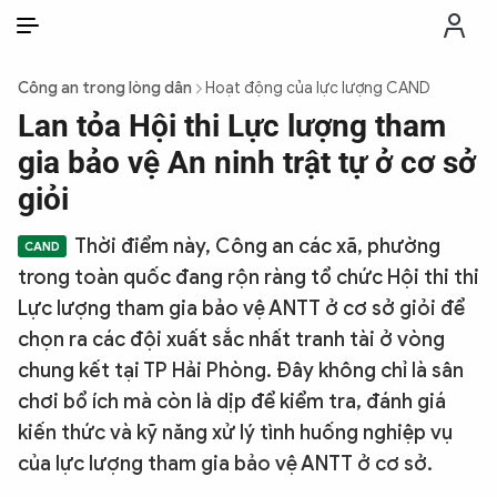
VI
VI
EN
Công an trong lòng dân
Hoạt động của lực lượng CAND
THỜI SỰ
Lan tỏa Hội thi Lực lượng tham
gia bảo vệ An ninh trật tự ở cơ sở
CHỐNG DIỄN BIẾN HÒA BÌNH
giỏi
Thời điểm này, Công an các xã, phường
CÔNG AN TRONG LÒNG DÂN
trong toàn quốc đang rộn ràng tổ chức Hội thi thi
Lực lượng tham gia bảo vệ ANTT ở cơ sở giỏi để
XÃ HỘI
chọn ra các đội xuất sắc nhất tranh tài ở vòng
chung kết tại TP Hải Phòng. Đây không chỉ là sân
PHÁP LUẬT
chơi bổ ích mà còn là dịp để kiểm tra, đánh giá
kiến thức và kỹ năng xử lý tình huống nghiệp vụ
CÔNG NGHỆ
của lực lượng tham gia bảo vệ ANTT ở cơ sở.