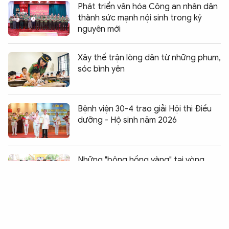
Phát triển văn hóa Công an nhân dân
thành sức mạnh nội sinh trong kỷ
nguyên mới
Xây thế trận lòng dân từ những phum,
sóc bình yên
Bệnh viện 30-4 trao giải Hội thi Điều
dưỡng - Hộ sinh năm 2026
Chia sẻ:
0
Những "bông hồng vàng" tại vòng
chung kết Hội thao
Để hành trình cải tạo không trở nên
đơn độc