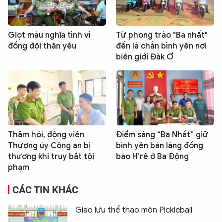
Giọt máu nghĩa tình vì
Từ phong trào "Ba nhất"
đồng đội thân yêu
đến lá chắn bình yên nơi
biên giới Đăk Ơ
Thăm hỏi, động viên
Điểm sáng “Ba Nhất” giữ
Thượng úy Công an bị
bình yên bản làng đồng
thương khi truy bắt tội
bào H’rê ở Ba Động
phạm
CÁC TIN KHÁC
Giao lưu thể thao môn Pickleball