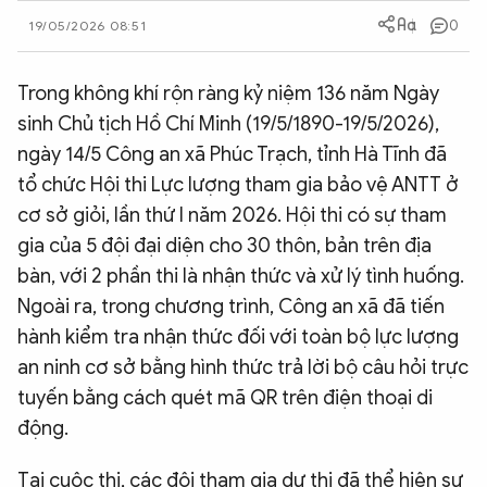
0
QUỐC TẾ
19/05/2026 08:51
Trong không khí rộn ràng kỷ niệm 136 năm Ngày
VĂN HÓA - THỂ THAO
sinh Chủ tịch Hồ Chí Minh (19/5/1890-19/5/2026),
ngày 14/5 Công an xã Phúc Trạch, tỉnh Hà Tĩnh đã
BẠN ĐỌC & CAND
tổ chức Hội thi Lực lượng tham gia bảo vệ ANTT ở
cơ sở giỏi, lần thứ I năm 2026. Hội thi có sự tham
ĐA PHƯƠNG TIỆN
gia của 5 đội đại diện cho 30 thôn, bản trên địa
eMagazine
Podcast
bàn, với 2 phần thi là nhận thức và xử lý tình huống.
Ngoài ra, trong chương trình, Công an xã đã tiến
Video
Ảnh
hành kiểm tra nhận thức đối với toàn bộ lực lượng
Infographic
an ninh cơ sở bằng hình thức trả lời bộ câu hỏi trực
Chuyên trang
An ninh thế giới
Văn nghệ Công an
tuyến bằng cách quét mã QR trên điện thoại di
Chuyên đề
động.
Tại cuộc thi, các đội tham gia dự thi đã thể hiện sự