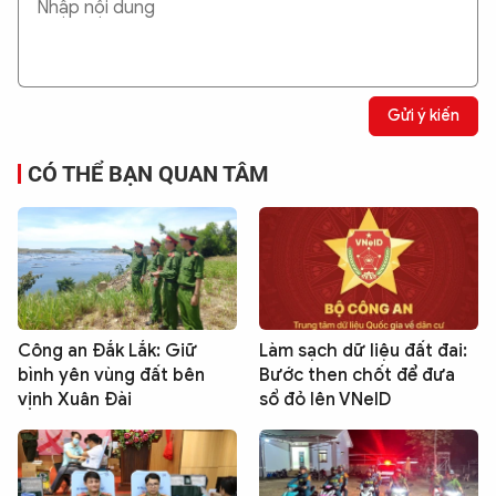
Gửi ý kiến
CÓ THỂ BẠN QUAN TÂM
Công an Đắk Lắk: Giữ
Làm sạch dữ liệu đất đai:
bình yên vùng đất bên
Bước then chốt để đưa
vịnh Xuân Đài
sổ đỏ lên VNeID