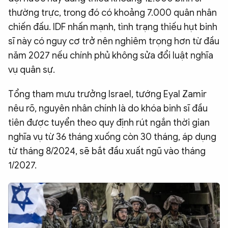
thường trực, trong đó có khoảng 7.000 quân nhân
QUỐC TẾ
chiến đấu. IDF nhấn mạnh, tình trạng thiếu hụt binh
sĩ này có nguy cơ trở nên nghiêm trọng hơn từ đầu
VĂN HÓA - THỂ THAO
năm 2027 nếu chính phủ không sửa đổi luật nghĩa
vụ quân sự.
BẠN ĐỌC & CAND
Tổng tham mưu trưởng Israel, tướng Eyal Zamir
nêu rõ, nguyên nhân chính là do khóa binh sĩ đầu
ĐA PHƯƠNG TIỆN
tiên được tuyển theo quy định rút ngắn thời gian
eMagazine
Podcast
nghĩa vụ từ 36 tháng xuống còn 30 tháng, áp dụng
Video
Ảnh
từ tháng 8/2024, sẽ bắt đầu xuất ngũ vào tháng
1/2027.
Infographic
Chuyên trang
An ninh thế giới
Văn nghệ Công an
Chuyên đề