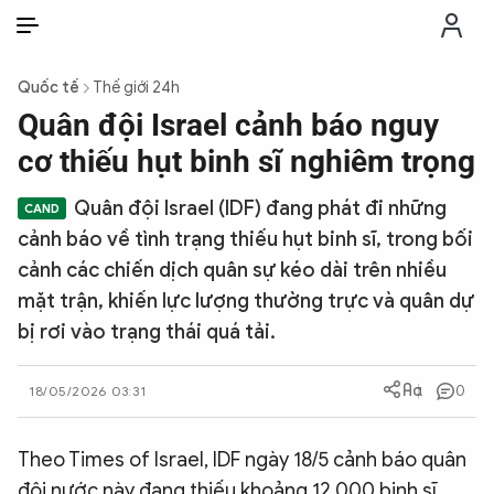
VI
VI
EN
Quốc tế
Thế giới 24h
THỜI SỰ
Quân đội Israel cảnh báo nguy
cơ thiếu hụt binh sĩ nghiêm trọng
CHỐNG DIỄN BIẾN HÒA BÌNH
Quân đội Israel (IDF) đang phát đi những
cảnh báo về tình trạng thiếu hụt binh sĩ, trong bối
CÔNG AN TRONG LÒNG DÂN
cảnh các chiến dịch quân sự kéo dài trên nhiều
mặt trận, khiến lực lượng thường trực và quân dự
XÃ HỘI
bị rơi vào trạng thái quá tải.
PHÁP LUẬT
0
18/05/2026 03:31
CÔNG NGHỆ
Theo Times of Israel, IDF ngày 18/5 cảnh báo quân
đội nước này đang thiếu khoảng 12.000 binh sĩ