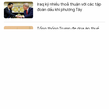
Iraq ký nhiều thoả thuận với các tập
đoàn dầu khí phương Tây
Chia sẻ:
0
Tổng thống Trump đe dọa áp thuế
Canada vì khói cháy rừng
Mỹ - Iran tấn công nhiều hạ tầng quan
trọng của nhau
Động đất tại Venezuela: Khó khăn
chồng chất sau thảm họa
Houthi dọa dội bão hỏa lực vào hạ
tầng dầu mỏ Arab Saudi