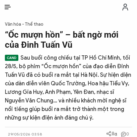
VI
VI
EN
Văn hóa - Thể thao
THỜI SỰ
“Ốc mượn hồn” – bất ngờ mới
của Đinh Tuấn Vũ
CHỐNG DIỄN BIẾN HÒA BÌNH
Sau buổi công chiếu tại TP Hồ Chí Minh, tối
28/5, bộ phim “Ốc mượn hồn” của đạo diễn Đinh
CÔNG AN TRONG LÒNG DÂN
Tuấn Vũ đã có buổi ra mắt tại Hà Nội. Sự hiện diện
của dàn diễn viên Quốc Trường, Hoa hậu Tiểu Vy,
XÃ HỘI
Lương Gia Huy, Anh Phạm, Yên Đan, nhạc sĩ
Nguyễn Văn Chung… và nhiều khách mời nghệ sĩ
PHÁP LUẬT
nổi tiếng giúp buổi ra mắt trở thành một trong
những sự kiện điện ảnh đáng chú ý.
CÔNG NGHỆ
0
29/05/2026 03:58