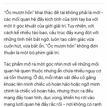
QUỐC TẾ
“Ốc mượn hồn” khai thác đề tài không phải là mới -
các mối quan hệ đầy kịch tính của tình tay ba với
VĂN HÓA - THỂ THAO
một ít góc khuất của giới giải trí. Tuy nhiên, với
cách kể nhiều táo bạo, cấu trúc đầy xung đột với
BẠN ĐỌC & CAND
những tình tiết bất ngờ, luôn tạo cảm giác vừa
cuốn hút, vừa bất ổn, “Ốc mượn hồn” không đơn
ĐA PHƯƠNG TIỆN
thuần là một bộ phim giải trí.
eMagazine
Podcast
Tác phẩm mở ra một góc nhìn mới về những mối
Video
Ảnh
quan hệ quen thuộc nhưng ẩn chứa nhiều nguy cơ
và tổn thương. Ở đó, mỗi nhân vật đều cố gắng
Infographic
khoác lên mình chiếc vỏ hoàn hảo hoặc ngỡ mình
Chuyên trang
An ninh thế giới
Văn nghệ Công an
chính là chiếc vỏ hoàn hảo, nhưng thực ra đều
Chuyên đề
mang đầy toan tính, dục vọng, khiến họ rơi vào
mạng lưới quan hệ đầy rắc rối – nơi không có ranh