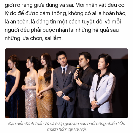
giới rõ ràng giữa đúng và sai. Mỗi nhân vật đều có
lý do để được cảm thông, không có ai là hoàn hảo,
là an toàn, là đáng tin một cách tuyệt đối và mỗi
người đều phải buộc nhận lại những hệ quả sau
những lựa chọn, sai lầm.
Đạo diễn Đinh Tuấn Vũ và ê kíp giao lưu sau buổi công chiếu "Ốc
mượn hồn" tại Hà Nội.