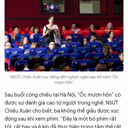
NSƯT Chiều Xuân xúc động đến nghẹn ngào sau khi xem "Ốc
mượn hồn".
Sau buổi công chiếu tại Hà Nội, “Ốc mượn hồn” có
được sự đánh giá cao từ người trong nghề. NSƯT
Chiều Xuân cho biết, bà không thể giấu được xúc
động sau khi xem phim. “Đây là một bộ phim rất
tốt, rất hay và ê kíp đã thực hiện trong tâm thế rất