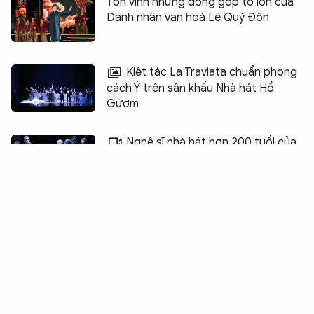
Tôn vinh những đóng góp to lớn của
Danh nhân văn hoá Lê Quý Đôn
Kiệt tác La Traviata chuẩn phong
cách Ý trên sân khấu Nhà hát Hồ
Gươm
Chia sẻ:
0
Nghệ sĩ nhà hát hơn 200 tuổi của
Ý gửi trọn tình yêu opera đến khán giả
Việt
Cuộc thi ảnh online “Khoảnh khắc đẹp
Hội thao Công an nhân dân năm
2026”
Tuyển Việt Nam trước Singapore:
Không được phép chủ quan