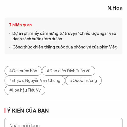
N.Hoa
Tin liên quan
Dự án phim lấy cảm hứng từ truyện “Chiếc lược ngà” vào
danh sách Vườn ươm dự án
Công thức chiến thắng cuộc đua phòng vé của phim Việt
#Ốc mượn hồn
#Đạo diễn Đinh Tuấn Vũ
#nhạc sĩ Nguyễn Văn Chung
#Quốc Trường
#Hoa hậu Tiểu Vy
Ý KIẾN CỦA BẠN