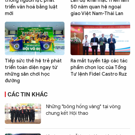
thông nguồn lực phát
Lan dự khai mạc Triển lãm
triển văn hoá bằng luật
50 năm quan hệ ngoại
mới
giao Việt Nam-Thái Lan
Tiếp sức thế hệ trẻ phát
Ra mắt tuyển tập các tác
triển toàn diện ngay từ
phẩm chọn lọc của Tổng
những sân chơi học
Tư lệnh Fidel Castro Ruz
đường
CÁC TIN KHÁC
Những "bông hồng vàng" tại vòng
chung kết Hội thao