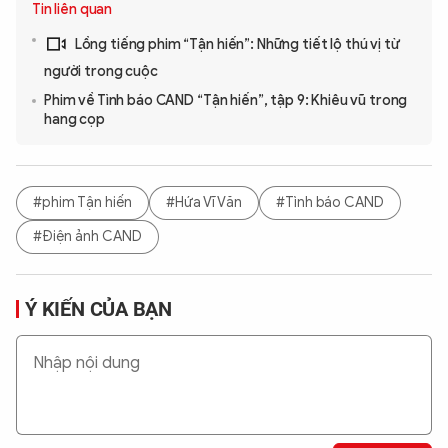
Tin liên quan
Lồng tiếng phim “Tận hiến”: Những tiết lộ thú vị từ
người trong cuộc
Phim về Tình báo CAND “Tận hiến”, tập 9: Khiêu vũ trong
hang cọp
#phim Tận hiến
#Hứa Vĩ Văn
#Tình báo CAND
#Điện ảnh CAND
Ý KIẾN CỦA BẠN