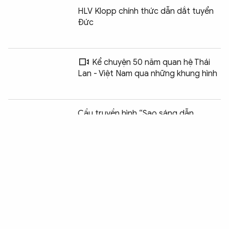
HLV Klopp chính thức dẫn dắt tuyển
Đức
Kể chuyện 50 năm quan hệ Thái
Lan - Việt Nam qua những khung hình
Chia sẻ:
0
Cầu truyền hình “Sao sáng dẫn
đường” kỷ niệm 79 năm Ngày Thương
binh - Liệt sĩ
Khoảng trống pháp lý trong xuất bản,
in, phát hành nhìn từ TP Hồ Chí Minh
Techcombank – Nhà tài trợ Quốc gia
bản quyền phát sóng FIFA World Cup