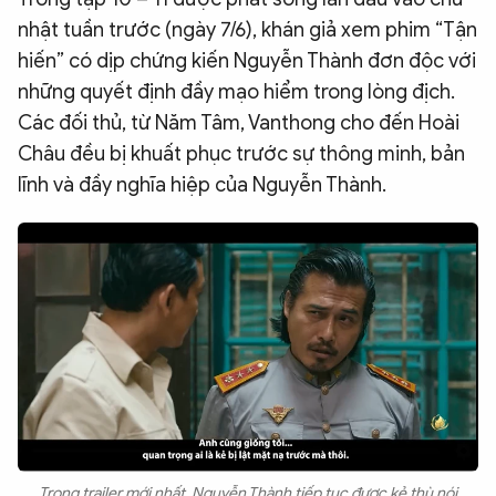
QUỐC TẾ
nhật tuần trước (ngày 7/6), khán giả xem phim “Tận
hiến” có dịp chứng kiến Nguyễn Thành đơn độc với
những quyết định đầy mạo hiểm trong lòng địch.
VĂN HÓA - THỂ THAO
Các đối thủ, từ Năm Tâm, Vanthong cho đến Hoài
Châu đều bị khuất phục trước sự thông minh, bản
BẠN ĐỌC & CAND
lĩnh và đầy nghĩa hiệp của Nguyễn Thành.
ĐA PHƯƠNG TIỆN
eMagazine
Podcast
Video
Ảnh
Infographic
Chuyên trang
An ninh thế giới
Văn nghệ Công an
Chuyên đề
Trong trailer mới nhất, Nguyễn Thành tiếp tục được kẻ thù nói