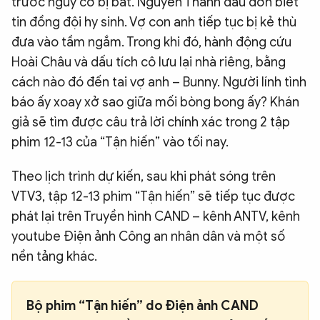
trước nguy cơ bị bắt. Nguyễn Thành đau đớn biết
tin đồng đội hy sinh. Vợ con anh tiếp tục bị kẻ thù
đưa vào tầm ngắm. Trong khi đó, hành động cứu
Hoài Châu và dấu tích cô lưu lại nhà riêng, bằng
cách nào đó đến tai vợ anh – Bunny. Người lính tình
báo ấy xoay xở sao giữa mối bòng bong ấy? Khán
giả sẽ tìm được câu trả lời chính xác trong 2 tập
phim 12-13 của “Tận hiến” vào tối nay.
Theo lịch trình dự kiến, sau khi phát sóng trên
VTV3, tập 12-13 phim “Tận hiến” sẽ tiếp tục được
phát lại trên Truyền hình CAND – kênh ANTV, kênh
youtube Điện ảnh Công an nhân dân và một số
nền tảng khác.
Bộ phim “Tận hiến” do Điện ảnh CAND