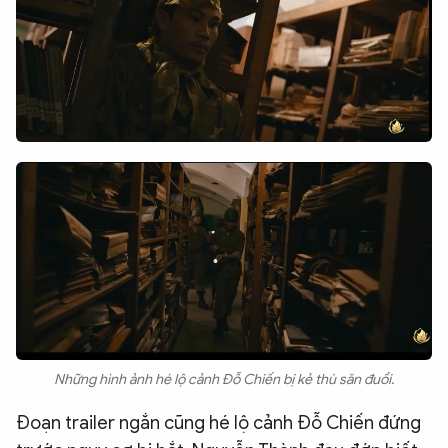
Những hình ảnh hé lộ cảnh Đỗ Chiến bị kẻ thù săn đuổi.
Đoạn trailer ngắn cũng hé lộ cảnh Đỗ Chiến đứng