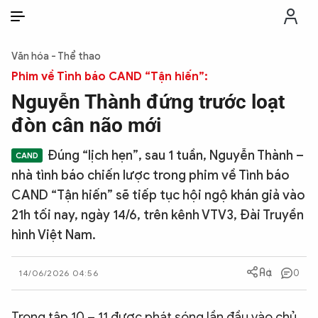
VI
VI
EN
Văn hóa - Thể thao
THỜI SỰ
Phim về Tình báo CAND “Tận hiến”:
Nguyễn Thành đứng trước loạt
CHỐNG DIỄN BIẾN HÒA BÌNH
đòn cân não mới
Đúng “lịch hẹn”, sau 1 tuần, Nguyễn Thành –
CÔNG AN TRONG LÒNG DÂN
nhà tình báo chiến lược trong phim về Tình báo
CAND “Tận hiến” sẽ tiếp tục hội ngộ khán giả vào
XÃ HỘI
21h tối nay, ngày 14/6, trên kênh VTV3, Đài Truyền
hình Việt Nam.
PHÁP LUẬT
0
14/06/2026 04:56
CÔNG NGHỆ
Trong tập 10 – 11 được phát sóng lần đầu vào chủ