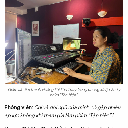
Giám sát âm thanh Hoàng Thị Thu Thuỷ trong phòng xử lý hậu kỳ
phim "Tận hiến".
Phóng viên
:
Chị và đội ngũ của mình có gặp nhiều
áp lực không khi tham gia làm phim “Tận hiến”?