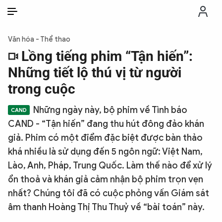
VI
VI
EN
Văn hóa - Thể thao
THỜI SỰ
Lồng tiếng phim “Tận hiến”:
Những tiết lộ thú vị từ người
CHỐNG DIỄN BIẾN HÒA BÌNH
trong cuộc
Những ngày này, bộ phim về Tình báo
CÔNG AN TRONG LÒNG DÂN
CAND - “Tận hiến” đang thu hút đông đảo khán
giả. Phim có một điểm đặc biệt được bàn thảo
XÃ HỘI
khá nhiều là sử dụng đến 5 ngôn ngữ: Việt Nam,
Lào, Anh, Pháp, Trung Quốc. Làm thế nào để xử lý
PHÁP LUẬT
ổn thoả và khán giả cảm nhận bộ phim trọn vẹn
nhất? Chúng tôi đã có cuộc phỏng vấn Giám sát
CÔNG NGHỆ
âm thanh Hoàng Thị Thu Thuỷ về “bài toán” này.