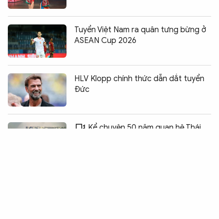
Tuyển Việt Nam ra quân tưng bừng ở
ASEAN Cup 2026
HLV Klopp chính thức dẫn dắt tuyển
Đức
Chia sẻ:
0
Kể chuyện 50 năm quan hệ Thái
Lan - Việt Nam qua những khung hình
Cầu truyền hình “Sao sáng dẫn
đường” kỷ niệm 79 năm Ngày Thương
binh - Liệt sĩ