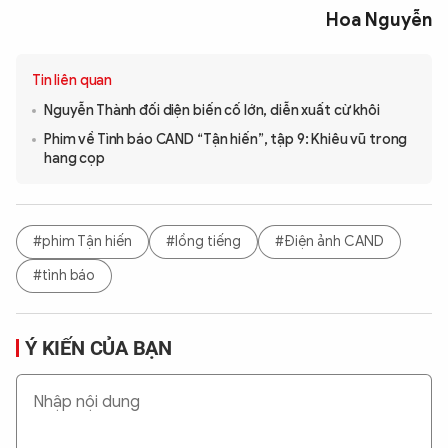
Hoa Nguyễn
Tin liên quan
Nguyễn Thành đối diện biến cố lớn, diễn xuất cừ khôi
Phim về Tình báo CAND “Tận hiến”, tập 9: Khiêu vũ trong
hang cọp
#phim Tận hiến
#lồng tiếng
#Điện ảnh CAND
#tình báo
Ý KIẾN CỦA BẠN