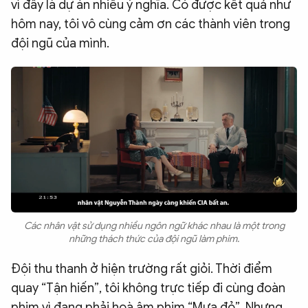
vì đây là dự án nhiều ý nghĩa. Có được kết quả như
hôm nay, tôi vô cùng cảm ơn các thành viên trong
đội ngũ của mình.
Các nhân vật sử dụng nhiều ngôn ngữ khác nhau là một trong
những thách thức của đội ngũ làm phim.
Đội thu thanh ở hiện trường rất giỏi. Thời điểm
quay “Tận hiến”, tôi không trực tiếp đi cùng đoàn
phim vì đang phải hoà âm phim “Mưa đỏ”. Nhưng