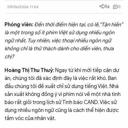
0
QUỐC TẾ
09/06/2026 11:56
Phóng viên:
Đến thời điểm hiện tại, có lẽ,“Tận hiến”
VĂN HÓA - THỂ THAO
là một trong số ít phim Việt sử dụng nhiều ngôn
ngữ nhất. Tuy nhiên, việc thoại nhiều ngôn ngữ
BẠN ĐỌC & CAND
không chỉ là thử thách dành cho diễn viên, thưa
chị?
ĐA PHƯƠNG TIỆN
Hoàng Thị Thu Thuỷ
eMagazine
: Ngay từ khi mới tiếp cận dự
Podcast
án, chúng tôi đã xác định đây là việc rất khó. Ban
Video
Ảnh
đầu chúng tôi đề xuất chỉ sử dụng tiếng Việt. Nhà
Infographic
sản xuất không đồng ý vì phim nói về một nhà tình
báo rất giỏi trong lịch sử Tình báo CAND. Việc sử
Chuyên trang
An ninh thế giới
Văn nghệ Công an
Chuyên đề
dụng nhiều ngôn ngữ cũng là cách thể hiện được
tầm vóc của nhân vật.