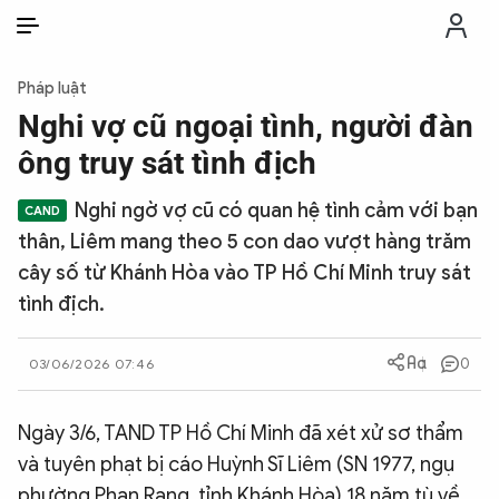
VI
VI
EN
Pháp luật
THỜI SỰ
Nghi vợ cũ ngoại tình, người đàn
ông truy sát tình địch
CHỐNG DIỄN BIẾN HÒA BÌNH
Nghi ngờ vợ cũ có quan hệ tình cảm với bạn
thân, Liêm mang theo 5 con dao vượt hàng trăm
CÔNG AN TRONG LÒNG DÂN
cây số từ Khánh Hòa vào TP Hồ Chí Minh truy sát
tình địch.
XÃ HỘI
0
03/06/2026 07:46
PHÁP LUẬT
Ngày 3/6, TAND TP Hồ Chí Minh đã xét xử sơ thẩm
CÔNG NGHỆ
và tuyên phạt bị cáo Huỳnh Sĩ Liêm (SN 1977, ngụ
phường Phan Rang, tỉnh Khánh Hòa) 18 năm tù về