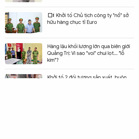
Khởi tố Chủ tịch công ty "nổ" sở
hữu hàng chục tỉ Euro
Hàng lậu khối lượng lớn qua biên giới
Quảng Trị: Vì sao "voi" chui lọt... "lỗ
kim"?
Chia sẻ:
0
Khởi tố 2 đối tượng sản xuất, buôn
bán thuốc Đông y giả
"Sập bẫy" lừa đảo góp vốn mua tài
sản ngân hàng thanh lý