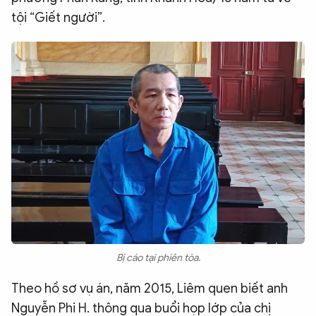
tội “Giết người”.
QUỐC TẾ
VĂN HÓA - THỂ THAO
BẠN ĐỌC & CAND
ĐA PHƯƠNG TIỆN
eMagazine
Podcast
Video
Ảnh
Infographic
Chuyên trang
An ninh thế giới
Văn nghệ Công an
Bị cáo tại phiên tòa.
Chuyên đề
Theo hồ sơ vụ án, năm 2015, Liêm quen biết anh
Nguyễn Phi H. thông qua buổi họp lớp của chị