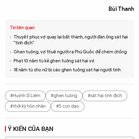
Bùi Thanh
Tin liên quan
Thuyết phục vợ quay lại bất thành, người đàn ông sát hại
"tình địch"
Ghen tuông, vợ thuê người ra Phú Quốc để chém chồng
Phạt 10 năm tù kẻ ghen tuông sát hại vợ
18 năm tù cho nữ bị cáo ghen tuông sát hại người tình
#Huỳnh Sĩ Liêm
#ghen tuông
#sát hại tình địch
#thời kỳ hôn nhân
#5 con dao
Ý KIẾN CỦA BẠN