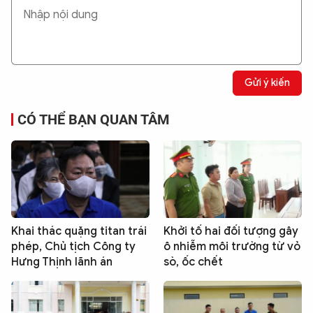
Gửi ý kiến
CÓ THỂ BẠN QUAN TÂM
Khai thác quặng titan trái
Khởi tố hai đối tượng gây
phép, Chủ tịch Công ty
ô nhiễm môi trường từ vỏ
Hưng Thịnh lãnh án
sò, ốc chết