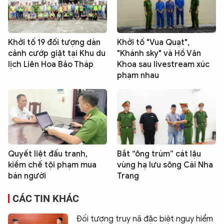
Khởi tố 19 đối tượng dàn
Khởi tố "Vua Quạt",
cảnh cướp giật tại Khu du
"Khánh sky" và Hồ Văn
lịch Liên Hoa Bảo Tháp
Khoa sau livestream xúc
phạm nhau
Quyết liệt đấu tranh,
Bắt “ông trùm” cát lậu
kiềm chế tội phạm mua
vùng hạ lưu sông Cái Nha
bán người
Trang
CÁC TIN KHÁC
Đối tượng truy nã đặc biệt nguy hiểm