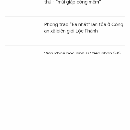
thú - “mũi giáp công mềm”
Phong trào “Ba nhất” lan tỏa ở Công
an xã biên giới Lộc Thành
Chia sẻ:
0
Viện Khoa học hình sự tiếp nhận 535
mẫu hài cốt liệt sĩ
TP Huế hiện thực hóa Nghị quyết 57
để phục vụ nhân dân tốt hơn
Thái Nguyên đẩy mạnh tuyên truyền,
phòng ngừa tội phạm mua bán người