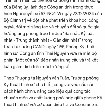
Trên tinh thần cụ thể hóa Chương trình hành động
QUỐC TẾ
của Đảng ủy, lãnh đạo Công an tỉnh trong thực
hiện Nghị quyết số 57-NQ/TW ngày 22/12/2024 của
Bộ Chính trị về đột phá phát triển khoa học, công
VĂN HÓA - THỂ THAO
nghệ, đổi mới sáng tạo và chuyển đổi số quốc gia;
hưởng ứng phong trào thi đua “Ba nhất: Kỷ luật
BẠN ĐỌC & CAND
nhất - Trung thành nhất - Gần dân nhất” trong
toàn lực lượng CAND, ngày 19/5, Phòng Kỹ thuật
ĐA PHƯƠNG TIỆN
hình sự, Công an tỉnh Thái Nguyên vừa ra mắt bộ
eMagazine
Podcast
phận “Một cửa số” tiếp nhận trưng cầu và trả kết
luận giám định trên môi trường số.
Video
Ảnh
Infographic
Theo Thượng tá Nguyễn Văn Tuấn, Trưởng phòng
Kỹ thuật hình sự cho biết, cùng với yêu cầu cải
Chuyên trang
An ninh thế giới
Văn nghệ Công an
Chuyên đề
cách hành chính, nâng cao hiệu quả công tác
chuyên môn và chất lượng phối hợp giữa phòng Kỹ
thuật hình sự với cơ quan điều tra và Công an xã,