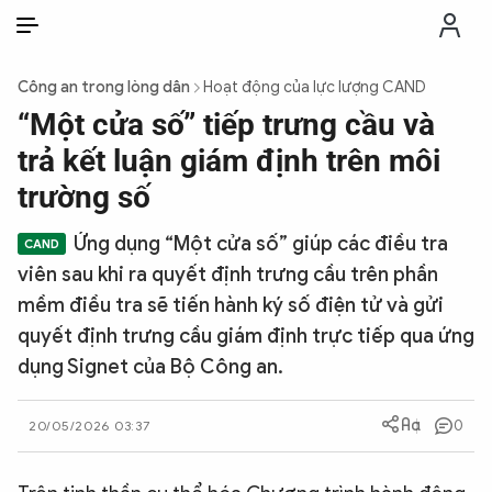
VI
VI
EN
Công an trong lòng dân
Hoạt động của lực lượng CAND
THỜI SỰ
“Một cửa số” tiếp trưng cầu và
trả kết luận giám định trên môi
CHỐNG DIỄN BIẾN HÒA BÌNH
trường số
Ứng dụng “Một cửa số” giúp các điều tra
CÔNG AN TRONG LÒNG DÂN
viên sau khi ra quyết định trưng cầu trên phần
mềm điều tra sẽ tiến hành ký số điện tử và gửi
XÃ HỘI
quyết định trưng cầu giám định trực tiếp qua ứng
dụng Signet của Bộ Công an.
PHÁP LUẬT
0
20/05/2026 03:37
CÔNG NGHỆ