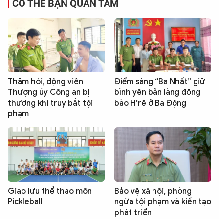
CÓ THỂ BẠN QUAN TÂM
Thăm hỏi, động viên
Điểm sáng “Ba Nhất” giữ
Thượng úy Công an bị
bình yên bản làng đồng
thương khi truy bắt tội
bào H’rê ở Ba Động
phạm
Giao lưu thể thao môn
Bảo vệ xã hội, phòng
Pickleball
ngừa tội phạm và kiến tạo
phát triển