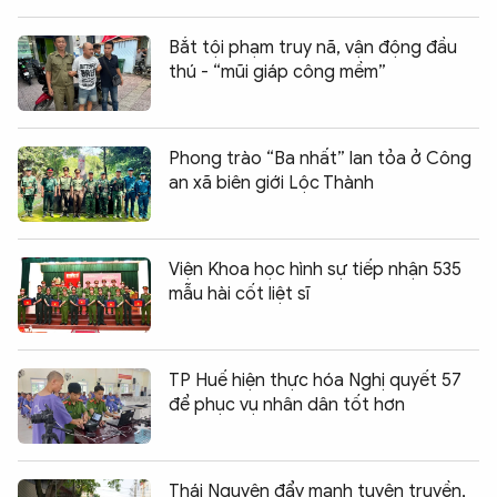
Bắt tội phạm truy nã, vận động đầu
thú - “mũi giáp công mềm”
Phong trào “Ba nhất” lan tỏa ở Công
an xã biên giới Lộc Thành
Viện Khoa học hình sự tiếp nhận 535
mẫu hài cốt liệt sĩ
TP Huế hiện thực hóa Nghị quyết 57
để phục vụ nhân dân tốt hơn
Chia sẻ:
0
Thái Nguyên đẩy mạnh tuyên truyền,