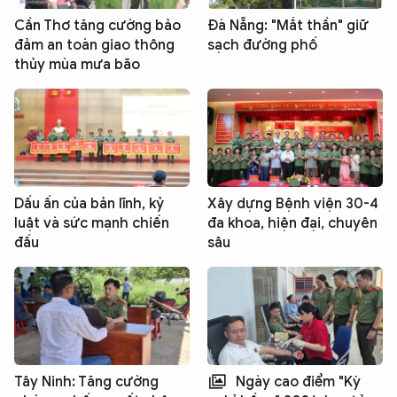
Cần Thơ tăng cường bảo
Đà Nẵng: "Mắt thần" giữ
đảm an toàn giao thông
sạch đường phố
thủy mùa mưa bão
Dấu ấn của bản lĩnh, kỷ
Xây dựng Bệnh viện 30-4
luật và sức mạnh chiến
đa khoa, hiện đại, chuyên
đấu
sâu
Tây Ninh: Tăng cường
Ngày cao điểm "Kỳ