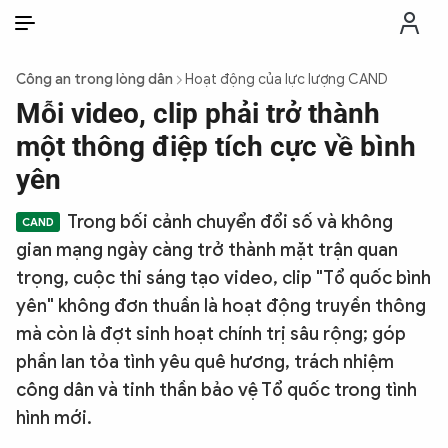
VI
VI
EN
Công an trong lòng dân
Hoạt động của lực lượng CAND
THỜI SỰ
Mỗi video, clip phải trở thành
một thông điệp tích cực về bình
CHỐNG DIỄN BIẾN HÒA BÌNH
yên
Trong bối cảnh chuyển đổi số và không
CÔNG AN TRONG LÒNG DÂN
gian mạng ngày càng trở thành mặt trận quan
trọng, cuộc thi sáng tạo video, clip "Tổ quốc bình
XÃ HỘI
yên" không đơn thuần là hoạt động truyền thông
mà còn là đợt sinh hoạt chính trị sâu rộng; góp
PHÁP LUẬT
phần lan tỏa tình yêu quê hương, trách nhiệm
công dân và tinh thần bảo vệ Tổ quốc trong tình
CÔNG NGHỆ
hình mới.