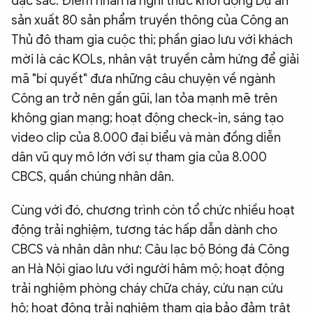
đặc sắc. Điểm nhấn là nghi thức khởi động Dự án
sản xuất 80 sản phẩm truyền thông của Công an
Thủ đô tham gia cuộc thi; phần giao lưu với khách
mời là các KOLs, nhân vật truyền cảm hứng để giải
mã "bí quyết" đưa những câu chuyện về ngành
Công an trở nên gần gũi, lan tỏa mạnh mẽ trên
không gian mạng; hoạt động check-in, sáng tạo
video clip của 8.000 đại biểu và màn đồng diễn
dân vũ quy mô lớn với sự tham gia của 8.000
CBCS, quần chúng nhân dân.
Cùng với đó, chương trình còn tổ chức nhiều hoạt
động trải nghiệm, tương tác hấp dẫn dành cho
CBCS và nhân dân như: Câu lạc bộ Bóng đá Công
an Hà Nội giao lưu với người hâm mộ; hoạt động
trải nghiệm phòng cháy chữa cháy, cứu nạn cứu
hộ; hoạt động trải nghiệm tham gia bảo đảm trật