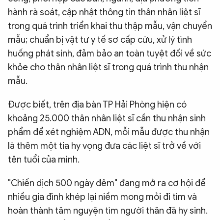
hành rà soát, cập nhật thông tin thân nhân liệt sĩ
QUỐC TẾ
trong quá trình triển khai thu thập mẫu, vận chuyển
mẫu; chuẩn bị vật tư y tế sơ cấp cứu, xử lý tình
VĂN HÓA - THỂ THAO
huống phát sinh, đảm bảo an toàn tuyệt đối về sức
khỏe cho thân nhân liệt sĩ trong quá trình thu nhận
BẠN ĐỌC & CAND
mẫu.
Được biết, trên địa bàn TP Hải Phòng hiện có
ĐA PHƯƠNG TIỆN
khoảng 25.000 thân nhân liệt sĩ cần thu nhận sinh
eMagazine
Podcast
phẩm để xét nghiệm ADN, mỗi mẫu được thu nhận
Video
Ảnh
là thêm một tia hy vọng đưa các liệt sĩ trở về với
tên tuổi của mình.
Infographic
Chuyên trang
An ninh thế giới
Văn nghệ Công an
"Chiến dịch 500 ngày đêm" đang mở ra cơ hội để
Chuyên đề
nhiều gia đình khép lại niềm mong mỏi đi tìm và
hoàn thành tâm nguyện tìm người thân đã hy sinh.