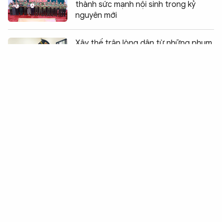
thành sức mạnh nội sinh trong kỷ
nguyên mới
Chia sẻ:
0
Xây thế trận lòng dân từ những phum,
sóc bình yên
Bệnh viện 30-4 trao giải Hội thi Điều
dưỡng - Hộ sinh năm 2026
Những "bông hồng vàng" tại vòng
chung kết Hội thao
Để hành trình cải tạo không trở nên
đơn độc