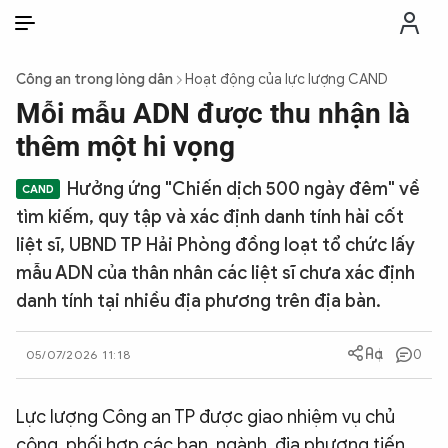
VI
VI
EN
Công an trong lòng dân
Hoạt động của lực lượng CAND
THỜI SỰ
Mỗi mẫu ADN được thu nhận là
thêm một hi vọng
CHỐNG DIỄN BIẾN HÒA BÌNH
Hưởng ứng "Chiến dịch 500 ngày đêm" về
tìm kiếm, quy tập và xác định danh tính hài cốt
CÔNG AN TRONG LÒNG DÂN
liệt sĩ, UBND TP Hải Phòng đồng loạt tổ chức lấy
mẫu ADN của thân nhân các liệt sĩ chưa xác định
XÃ HỘI
danh tính tại nhiều địa phương trên địa bàn.
PHÁP LUẬT
0
05/07/2026 11:18
CÔNG NGHỆ
Lực lượng Công an TP được giao nhiệm vụ chủ
công, phối hợp các ban, ngành, địa phương tiến