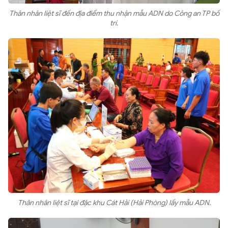
Thân nhân liệt sĩ đến địa điểm thu nhận mẫu ADN do Công an TP bố
trí.
Thân nhân liệt sĩ tại đặc khu Cát Hải (Hải Phòng) lấy mẫu ADN.