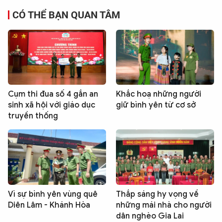
CÓ THỂ BẠN QUAN TÂM
Cụm thi đua số 4 gắn an
Khắc hoạ những người
sinh xã hội với giáo dục
giữ bình yên từ cơ sở
truyền thống
Vì sự bình yên vùng quê
Thắp sáng hy vọng về
Diên Lâm - Khánh Hòa
những mái nhà cho người
dân nghèo Gia Lai