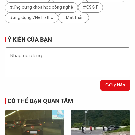
#Ứng dụng khoa học công nghệ
#CSGT
#ứng dụng VNeTraffic
#Mắt thần
Ý KIẾN CỦA BẠN
Gửi ý kiến
CÓ THỂ BẠN QUAN TÂM