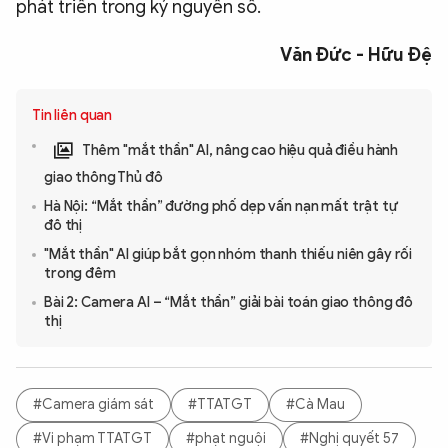
phát triển trong kỷ nguyên số.
Văn Đức - Hữu Đệ
Tin liên quan
Thêm "mắt thần" AI, nâng cao hiệu quả điều hành
giao thông Thủ đô
Hà Nội: “Mắt thần” đường phố dẹp vấn nạn mất trật tự
đô thị
"Mắt thần" AI giúp bắt gọn nhóm thanh thiếu niên gây rối
trong đêm
Bài 2: Camera AI – “Mắt thần” giải bài toán giao thông đô
thị
#Camera giám sát
#TTATGT
#Cà Mau
#Vi phạm TTATGT
#phạt nguội
#Nghị quyết 57