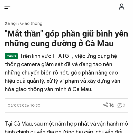
VI
VI
EN
Xã hội
Giao thông
THỜI SỰ
"Mắt thần" góp phần giữ bình yên
những cung đường ở Cà Mau
CHỐNG DIỄN BIẾN HÒA BÌNH
Trên lĩnh vực TTATGT, việc ứng dụng hệ
thống camera giám sát đã và đang tạo nên
CÔNG AN TRONG LÒNG DÂN
những chuyển biến rõ nét, góp phần nâng cao
hiệu quả quản lý, xử lý vi phạm và xây dựng văn
XÃ HỘI
hóa giao thông văn minh ở Cà Mau.
PHÁP LUẬT
0
08/07/2026 10:30
CÔNG NGHỆ
Tại Cà Mau, sau một năm hợp nhất và vận hành mô
hình chính quyền địa phương hai cấp, chuyển đổi