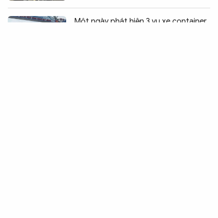
Chia sẻ:
0
Một ngày phát hiện 3 vụ xe container
"đội" khung hạn chế chiều cao
Xử lý tài xế đầu kéo gây ùn tắc giao
thông trên quốc lộ 29
Xe ben tông sập cửa hàng mắt kính, 4
người trong gia đình bị thương
Xe khách mất lái lật nghiêng trên đèo
Khánh Lê
Đi ngược chiều trên Vành đai 3