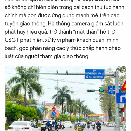
số không chỉ hiện diện trong cải cách thủ tục hành
QUỐC TẾ
chính mà còn được ứng dụng mạnh mẽ trên các
tuyến giao thông. Hệ thống camera giám sát luôn
VĂN HÓA - THỂ THAO
phát huy hiệu quả, trở thành “mắt thần” hỗ trợ
CSGT phát hiện, xử lý vi phạm khách quan, minh
BẠN ĐỌC & CAND
bạch, góp phần nâng cao ý thức chấp hành pháp
luật của người tham gia giao thông.
ĐA PHƯƠNG TIỆN
eMagazine
Podcast
Video
Ảnh
Infographic
Chuyên trang
An ninh thế giới
Văn nghệ Công an
Chuyên đề