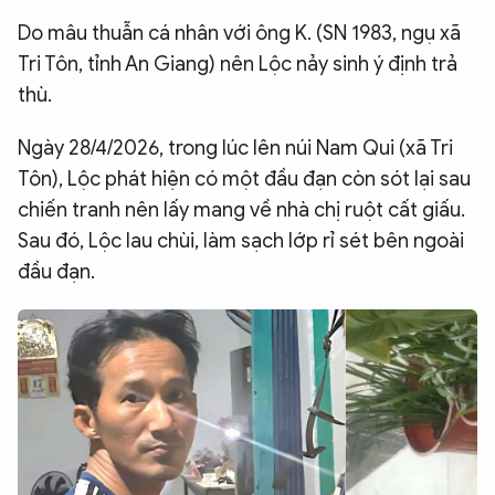
QUỐC TẾ
Do mâu thuẫn cá nhân với ông K. (SN 1983, ngụ xã
Tri Tôn, tỉnh An Giang) nên Lộc nảy sinh ý định trả
thù.
VĂN HÓA - THỂ THAO
Ngày 28/4/2026, trong lúc lên núi Nam Qui (xã Tri
BẠN ĐỌC & CAND
Tôn), Lộc phát hiện có một đầu đạn còn sót lại sau
chiến tranh nên lấy mang về nhà chị ruột cất giấu.
ĐA PHƯƠNG TIỆN
Sau đó, Lộc lau chùi, làm sạch lớp rỉ sét bên ngoài
đầu đạn.
eMagazine
Podcast
Video
Ảnh
Infographic
Chuyên trang
An ninh thế giới
Văn nghệ Công an
Chuyên đề