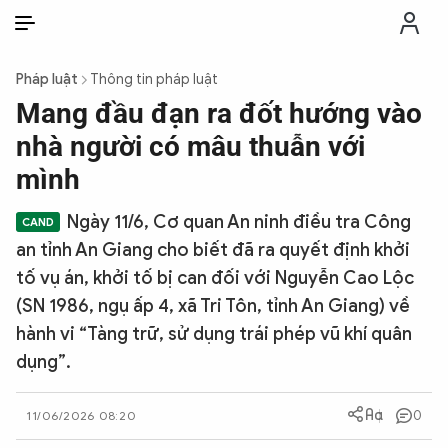
VI
VI
EN
Pháp luật
Thông tin pháp luật
THỜI SỰ
Mang đầu đạn ra đốt hướng vào
nhà người có mâu thuẫn với
CHỐNG DIỄN BIẾN HÒA BÌNH
mình
Ngày 11/6, Cơ quan An ninh điều tra Công
CÔNG AN TRONG LÒNG DÂN
an tỉnh An Giang cho biết đã ra quyết định khởi
tố vụ án, khởi tố bị can đối với Nguyễn Cao Lộc
XÃ HỘI
(SN 1986, ngụ ấp 4, xã Tri Tôn, tỉnh An Giang) về
hành vi “Tàng trữ, sử dụng trái phép vũ khí quân
PHÁP LUẬT
dụng”.
CÔNG NGHỆ
0
11/06/2026 08:20