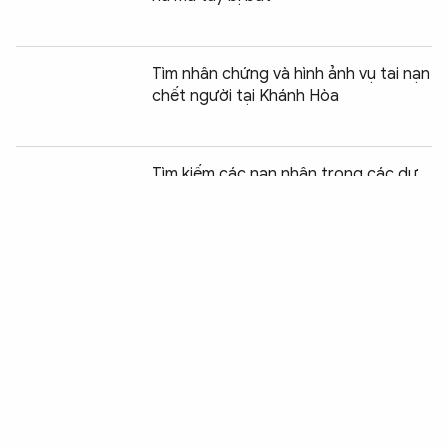
Tìm nhân chứng và hình ảnh vụ tai nạn
chết người tại Khánh Hòa
Chia sẻ:
0
Tìm kiếm các nạn nhân trong các dự
án “ma” ở Tây Ninh
CSGT Hà Nội tìm nhân chứng vụ tai
nạn ở đường liên xã Quảng Bị
Điều tra vụ bộ xương người trong khu
đô thị đại học