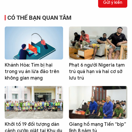
Gửi ý kiến
CÓ THỂ BẠN QUAN TÂM
Khánh Hòa: Tìm bị hại
Phạt 6 người Nigeria tạm
trong vụ án lừa đảo trên
trú quá hạn và hai cơ sở
không gian mạng
lưu trú
Khởi tố 19 đối tượng dàn
Giang hồ mạng Tiến “bịp”
cảnh cướp giật tại Khu du
lĩnh 8 năm tù