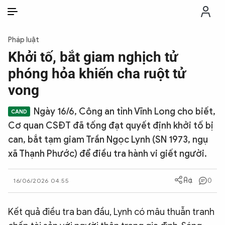
VI
VI
EN
Pháp luật
THỜI SỰ
Khởi tố, bắt giam nghịch tử
phóng hỏa khiến cha ruột tử
CHỐNG DIỄN BIẾN HÒA BÌNH
vong
Ngày 16/6, Công an tỉnh Vĩnh Long cho biết,
CÔNG AN TRONG LÒNG DÂN
Cơ quan CSĐT đã tống đạt quyết định khởi tố bị
can, bắt tạm giam Trần Ngọc Lynh (SN 1973, ngụ
XÃ HỘI
xã Thạnh Phước) để điều tra hành vi giết người.
PHÁP LUẬT
0
16/06/2026 04:55
CÔNG NGHỆ
Kết quả điều tra ban đầu, Lynh có mâu thuẫn tranh