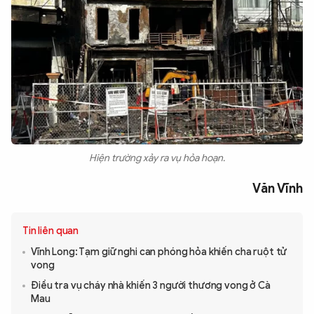
Hiện trường xảy ra vụ hỏa hoạn.
Văn Vĩnh
Tin liên quan
Vĩnh Long: Tạm giữ nghi can phóng hỏa khiến cha ruột tử
vong
Điều tra vụ cháy nhà khiến 3 người thương vong ở Cà
Mau