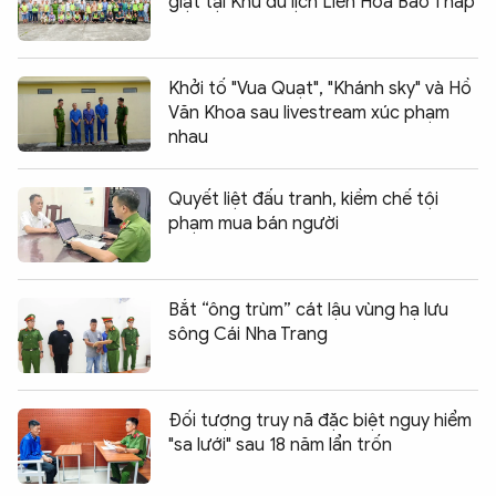
giật tại Khu du lịch Liên Hoa Bảo Tháp
Khởi tố "Vua Quạt", "Khánh sky" và Hồ
Văn Khoa sau livestream xúc phạm
nhau
Quyết liệt đấu tranh, kiềm chế tội
phạm mua bán người
Bắt “ông trùm” cát lậu vùng hạ lưu
sông Cái Nha Trang
Đối tượng truy nã đặc biệt nguy hiểm
"sa lưới" sau 18 năm lẩn trốn