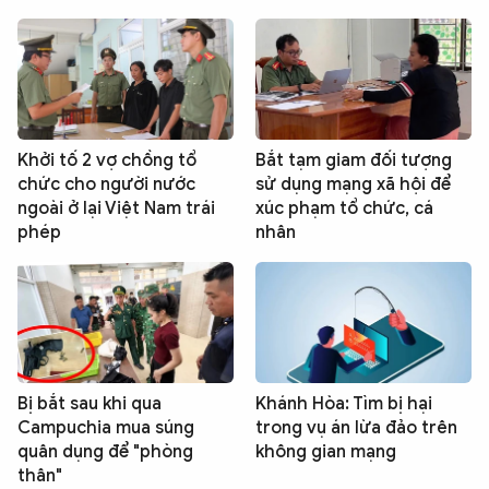
Khởi tố 2 vợ chồng tổ
Bắt tạm giam đối tượng
chức cho người nước
sử dụng mạng xã hội để
ngoài ở lại Việt Nam trái
xúc phạm tổ chức, cá
phép
nhân
Bị bắt sau khi qua
Khánh Hòa: Tìm bị hại
Campuchia mua súng
trong vụ án lừa đảo trên
quân dụng để "phòng
không gian mạng
thân"