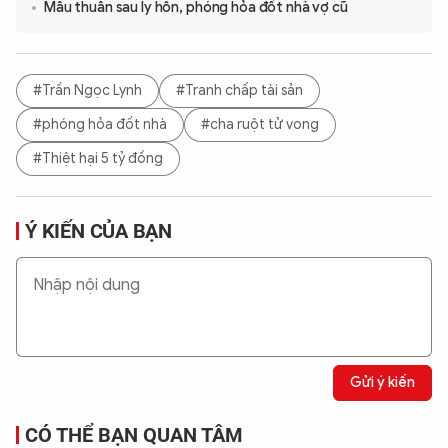
Mâu thuẫn sau ly hôn, phóng hỏa đốt nhà vợ cũ
#Trần Ngọc Lynh
#Tranh chấp tài sản
#phóng hỏa đốt nhà
#cha ruột tử vong
#Thiệt hại 5 tỷ đồng
Ý KIẾN CỦA BẠN
Gửi ý kiến
CÓ THỂ BẠN QUAN TÂM