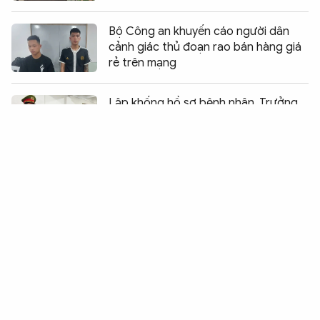
Bộ Công an khuyến cáo người dân
cảnh giác thủ đoạn rao bán hàng giá
rẻ trên mạng
Chia sẻ:
0
Lập khống hồ sơ bệnh nhân, Trưởng
trạm y tế kéo theo 6 cấp dưới vào
vòng lao lý
Bị bạn trai của vợ cũ đạp ngã khi đang
lưu thông xe trên đường
Cựu Tổng giám đốc SJC được giảm 4
năm tù, buộc nộp lại 17.758 lượng
vàng
Khởi tố Ca sĩ Nguyễn Thị Hiền và Giám