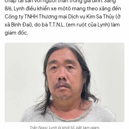
chấp tài sản với người thân trong gia đình. Sáng
QUỐC TẾ
8/6, Lynh điều khiển xe môtô mang theo xăng đến
Công ty TNHH Thương mại Dịch vụ Kim Sa Thủy (ở
xã Bình Đại), do bà T.T.N.L. (em ruột của Lynh) làm
VĂN HÓA - THỂ THAO
giám đốc.
BẠN ĐỌC & CAND
ĐA PHƯƠNG TIỆN
eMagazine
Podcast
Video
Ảnh
Infographic
Chuyên trang
An ninh thế giới
Văn nghệ Công an
Chuyên đề
Trần Ngọc Lynh bị khởi tố, bắt tạm giam.