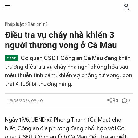
VI
VI
EN
Pháp luật
Bản tin 113
THỜI SỰ
Điều tra vụ cháy nhà khiến 3
người thương vong ở Cà Mau
CHỐNG DIỄN BIẾN HÒA BÌNH
Cơ quan CSĐT Công an Cà Mau đang khẩn
trương điều tra vụ cháy nhà nghi phóng hỏa sau
CÔNG AN TRONG LÒNG DÂN
mâu thuẫn tình cảm, khiến vợ chồng tử vong, con
trai 4 tuổi bị thương nặng.
XÃ HỘI
0
19/05/2026 09:40
PHÁP LUẬT
Ngày 19/5, UBND xã Phong Thạnh (Cà Mau) cho
CÔNG NGHỆ
biết, Công an địa phương đang phối hợp với Cơ
quan CSĐT Công an tỉnh Cà Mau điều tra vụ giết