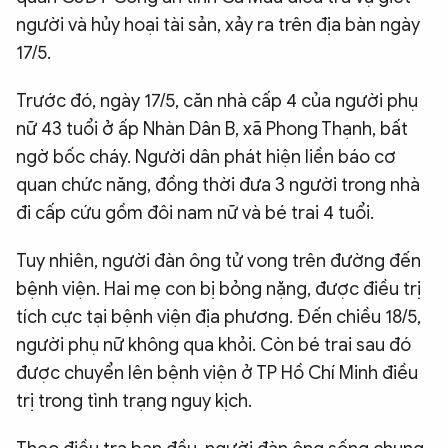
người và hủy hoại tài sản, xảy ra trên địa bàn ngày
QUỐC TẾ
17/5.
VĂN HÓA - THỂ THAO
Trước đó, ngày 17/5, căn nhà cấp 4 của người phụ
nữ 43 tuổi ở ấp Nhàn Dân B, xã Phong Thạnh, bất
BẠN ĐỌC & CAND
ngờ bốc cháy. Người dân phát hiện liền báo cơ
quan chức năng, đồng thời đưa 3 người trong nhà
đi cấp cứu gồm đôi nam nữ và bé trai 4 tuổi.
ĐA PHƯƠNG TIỆN
eMagazine
Podcast
Tuy nhiên, người đàn ông tử vong trên đường đến
Video
Ảnh
bệnh viện. Hai mẹ con bị bỏng nặng, được điều trị
tích cực tại bệnh viện địa phương. Đến chiều 18/5,
Infographic
người phụ nữ không qua khỏi. Còn bé trai sau đó
Chuyên trang
An ninh thế giới
Văn nghệ Công an
được chuyển lên bệnh viện ở TP Hồ Chí Minh điều
Chuyên đề
trị trong tình trạng nguy kịch.