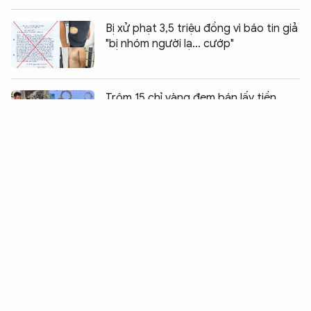
Bị xử phạt 3,5 triệu đồng vì báo tin giả
"bị nhóm người lạ... cướp"
Chia sẻ:
0
Trộm 15 chỉ vàng đem bán lấy tiền
chơi game
Nhóm đối tượng hẹn nhau giải quyết
mâu thuẫn bằng dao và súng
Băng cướp “nhí” thực hiện loạt vụ “ăn
bay” lấy tiền chơi game
Bắt hai đối tượng vận chuyển trái