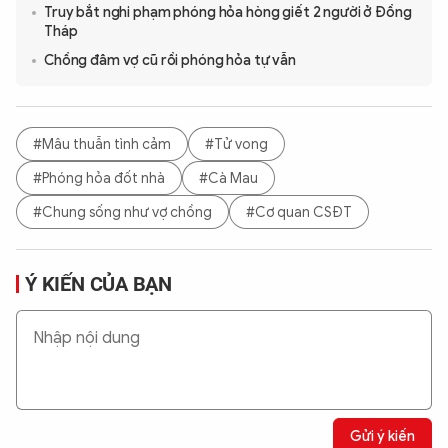
Truy bắt nghi phạm phóng hỏa hòng giết 2 người ở Đồng
Tháp
Chồng đâm vợ cũ rồi phóng hỏa tự vẫn
#Mâu thuẫn tình cảm
#Tử vong
#Phóng hỏa đốt nhà
#Cà Mau
#Chung sống như vợ chồng
#Cơ quan CSĐT
Ý KIẾN CỦA BẠN
Gửi ý kiến