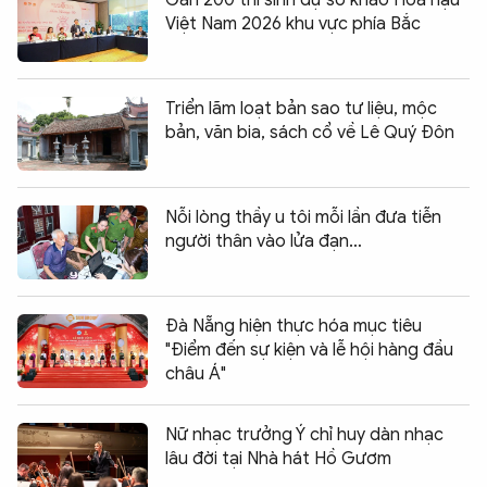
Gần 200 thí sinh dự sơ khảo Hoa hậu
Việt Nam 2026 khu vực phía Bắc
Triển lãm loạt bản sao tư liệu, mộc
bản, văn bia, sách cổ về Lê Quý Đôn
Nỗi lòng thầy u tôi mỗi lần đưa tiễn
người thân vào lửa đạn…
Đà Nẵng hiện thực hóa mục tiêu
"Điểm đến sự kiện và lễ hội hàng đầu
châu Á"
Nữ nhạc trưởng Ý chỉ huy dàn nhạc
lâu đời tại Nhà hát Hồ Gươm