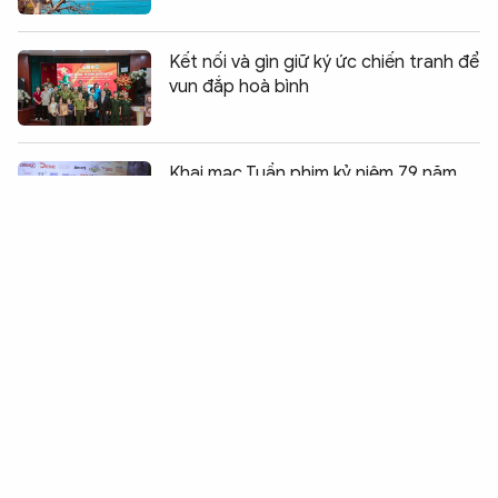
Kết nối và gìn giữ ký ức chiến tranh để
vun đắp hoà bình
Chia sẻ:
0
Khai mạc Tuần phim kỷ niệm 79 năm
Ngày Thương binh – Liệt sĩ
Cầu truyền hình trực tiếp "Đi tìm đồng
đội" sẽ được tổ chức vào ngày 26/7
Lan tỏa tình yêu biển đảo đến với thế
hệ trẻ khu vực Bắc Trung Bộ