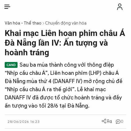
VI
VI
EN
Văn hóa - Thể thao
Chuyển động văn hóa
THỜI SỰ
Khai mạc Liên hoan phim châu Á
Đà Nẵng lần IV: Ấn tượng và
CHỐNG DIỄN BIẾN HÒA BÌNH
hoành tráng
Sau ba mùa thành công với thông điệp
CÔNG AN TRONG LÒNG DÂN
“Nhịp cầu châu Á”, Liên hoan phim (LHP) châu Á
Đà Nẵng mùa thứ 4 (DANAFF IV) mở rộng chủ đề
XÃ HỘI
“Nhịp cầu châu Á ra thế giới”. Lễ khai mạc
DANAFF IV đã được tổ chức hoành tráng và đầy
PHÁP LUẬT
ấn tượng vào tối 28/6 tại Đà Nẵng.
CÔNG NGHỆ
0
28/06/2026 16:23