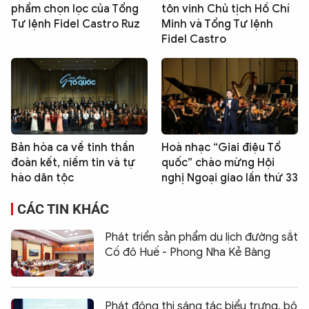
phẩm chọn lọc của Tổng
tôn vinh Chủ tịch Hồ Chí
Tư lệnh Fidel Castro Ruz
Minh và Tổng Tư lệnh
Fidel Castro
Bản hòa ca về tinh thần
Hoà nhạc “Giai điệu Tổ
đoàn kết, niềm tin và tự
quốc” chào mừng Hội
hào dân tộc
nghị Ngoại giao lần thứ 33
CÁC TIN KHÁC
Phát triển sản phẩm du lịch đường sắt
Cố đô Huế - Phong Nha Kẻ Bàng
Phát động thi sáng tác biểu trưng, bộ