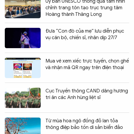
Ủy ban UNESCO thông qua tầm nhìn
chỉnh trang tôn tạo trục trung tâm
Hoàng thành Thăng Long
Đưa “Con đò của mẹ” lưu diễn phục
vụ cán bộ, chiến sĩ, nhân dịp 27/7
Mua vé xem xiếc trực tuyến, chọn ghế
và nhận mã QR ngay trên điện thoại
Cục Truyền thông CAND dâng hương
tri ân các Anh hùng liệt sĩ
Từ mùa hoa ngô đồng đỏ lan tỏa
thông điệp bảo tồn di sản biển đảo