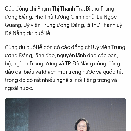
QUỐC TẾ
Các đồng chí Phạm Thị Thanh Trà, Bí thư Trung
ương Đảng, Phó Thủ tướng Chính phủ; Lê Ngọc
Quang, Uỷ viên Trung ương Đảng, Bí thư Thành uỷ
VĂN HÓA - THỂ THAO
Đà Nẵng dự buổi lễ.
BẠN ĐỌC & CAND
Cùng dự buổi lễ còn có các đồng chí Uỷ viên Trung
ương Đảng, lãnh đạo, nguyên lãnh đạo các ban,
ĐA PHƯƠNG TIỆN
bộ, ngành Trung ương và TP Đà Nẵng cùng đông
đảo đại biểu và khách mời trong nước và quốc tế,
eMagazine
Podcast
trong đó có rất nhiều nghệ sĩ nổi tiếng trong và
Video
Ảnh
ngoài nước.
Infographic
Chuyên trang
An ninh thế giới
Văn nghệ Công an
Chuyên đề