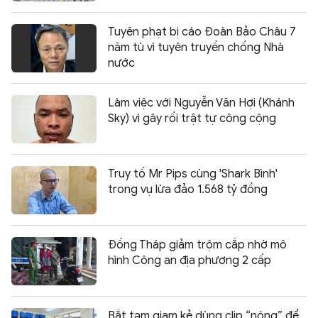
Tuyên phạt bị cáo Đoàn Bảo Châu 7
năm tù vì tuyên truyền chống Nhà
nước
Làm việc với Nguyễn Văn Hợi (Khánh
Sky) vì gây rối trật tự công cộng
Truy tố Mr Pips cùng 'Shark Bình'
trong vụ lừa đảo 1.568 tỷ đồng
Đồng Tháp giảm trộm cắp nhờ mô
hình Công an địa phương 2 cấp
Bắt tạm giam kẻ dùng clip “nóng” để