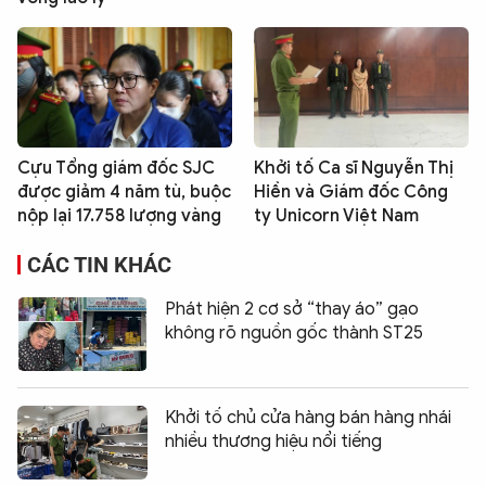
Cựu Tổng giám đốc SJC
Khởi tố Ca sĩ Nguyễn Thị
được giảm 4 năm tù, buộc
Hiền và Giám đốc Công
nộp lại 17.758 lượng vàng
ty Unicorn Việt Nam
CÁC TIN KHÁC
Phát hiện 2 cơ sở “thay áo” gạo
không rõ nguồn gốc thành ST25
Khởi tố chủ cửa hàng bán hàng nhái
nhiều thương hiệu nổi tiếng