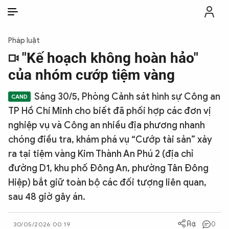
VI
VI
EN
Pháp luật
THỜI SỰ
"Kế hoạch không hoàn hảo"
của nhóm cướp tiệm vàng
CHỐNG DIỄN BIẾN HÒA BÌNH
Sáng 30/5, Phòng Cảnh sát hình sự Công an
TP Hồ Chí Minh cho biết đã phối hợp các đơn vị
CÔNG AN TRONG LÒNG DÂN
nghiệp vụ và Công an nhiều địa phương nhanh
chóng điều tra, khám phá vụ “Cướp tài sản” xảy
XÃ HỘI
ra tại tiệm vàng Kim Thành An Phú 2 (địa chỉ
đường D1, khu phố Đông An, phường Tân Đông
PHÁP LUẬT
Hiệp) bắt giữ toàn bộ các đối tượng liên quan,
sau 48 giờ gây án.
CÔNG NGHỆ
0
30/05/2026 00:19