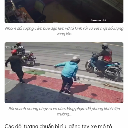
Nhóm đối tượng cầm búa đập làm vỡ tủ kính rồi vơ vét một số lượng
vàng lớn.
Rồi nhanh chóng chạy ra xe của đồng phạm để phóng khỏi hiện
trường...
Các đối tượng chuẩn bị rìu, găng tay, xe mô tô,