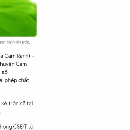
nh trình lẩn trốn.
 xã Cam Ranh) –
n huyện Cam
h số
i phép chất
kẻ trốn nã tại
.
 Phòng CSĐT tội