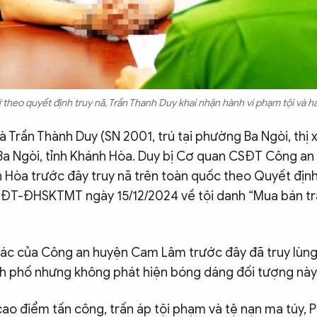
ữ theo quyết định truy nã, Trần Thanh Duy khai nhận hành vi phạm tội và hà
à Trần Thành Duy (SN 2001, trú tại phường Ba Ngòi, thị
Ba Ngòi, tỉnh Khánh Hòa. Duy bị Cơ quan CSĐT Công a
h Hòa trước đây truy nã trên toàn quốc theo Quyết địn
T-ĐHSKTMT ngày 15/12/2024 về tội danh “Mua bán trá
tác của Công an huyện Cam Lâm trước đây đã truy lùng 
ành phố nhưng không phát hiện bóng dáng đối tượng này
cao điểm tấn công, trấn áp tội phạm và tệ nạn ma túy,