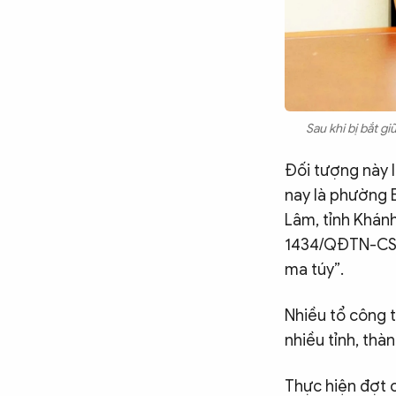
Chuyên trang
An ninh thế giới
Văn nghệ Công an
Chuyên đề
Sau khi bị bắt gi
Đối tượng này l
nay là phường 
Lâm, tỉnh Khán
1434/QĐTN-CSĐ
ma túy”.
Nhiều tổ công 
nhiều tỉnh, th
Thực hiện đợt 