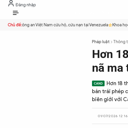
Đăng nhập
THỜI SỰ
CHỐNG DIỄN BIẾN HÒA B
VI
 quyền
Chủ đề:
Công an Việt Nam cứu hộ, cứu nạn tại Venezuela
Khoa học c
THỜI SỰ
Pháp luật
Thông t
Hơn 18 
CHỐNG DIỄN BIẾN HÒA BÌNH
nã ma t
CÔNG AN TRONG LÒNG DÂN
Hơn 18 th
bán trái phép c
XÃ HỘI
biên giới với 
01/07/2026 12:16
PHÁP LUẬT