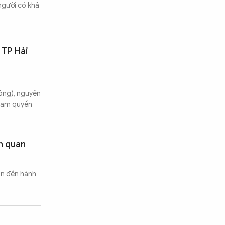
người có khả
 TP Hải
ông), nguyên
"Lạm quyền
ên quan
an đến hành