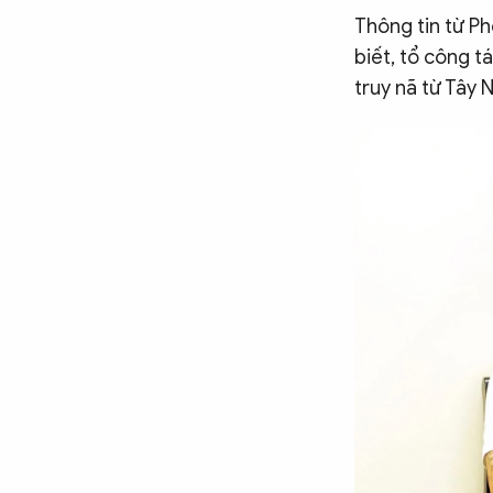
Thông tin từ P
CÔNG NGHỆ
biết, tổ công t
truy nã từ Tây 
QUỐC TẾ
VĂN HÓA - THỂ THAO
BẠN ĐỌC & CAND
ĐA PHƯƠNG TIỆN
eMagazine
Podcast
Video
Ảnh
Infographic