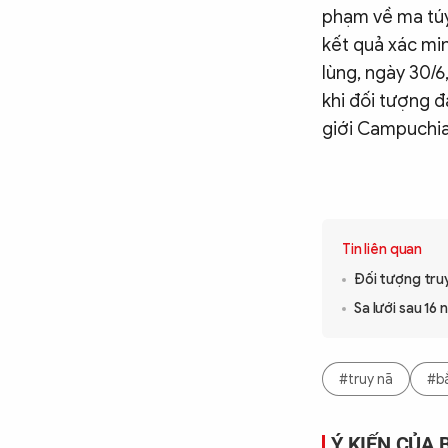
phạm về ma túy
kết quả xác min
lùng, ngày 30/6
khi đối tượng đ
giới Campuchia
Tin liên quan
Đối tượng truy
Sa lưới sau 16
#truy nã
#bắ
Ý KIẾN CỦA 