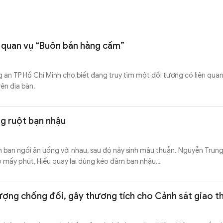
n quan vụ “Buôn bán hàng cấm”
n TP Hồ Chí Minh cho biết đang truy tìm một đối tượng có liên quan
ên địa bàn.
g ruột bạn nhậu
ạn ngồi ăn uống với nhau, sau đó nảy sinh mâu thuẫn. Nguyễn Trung 
đó mấy phút, Hiếu quay lại dùng kéo đâm bạn nhậu…
ượng chống đối, gây thương tích cho Cảnh sát giao t