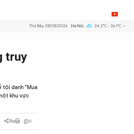
0
THỂ THAO
BẠN ĐỌC & CAND
VI
Thứ Bảy, 08/08/2026
Hà Nội
,
24.2°C - 36.1°C
 xăng dầu để đảm bảo an ninh năng lượng quốc gia
Thực hiện Nghị qu
g truy
về tội danh "Mua
 một khu vực
0