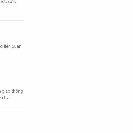
ược xử lý
i liên quan
n giao thông
u tra.