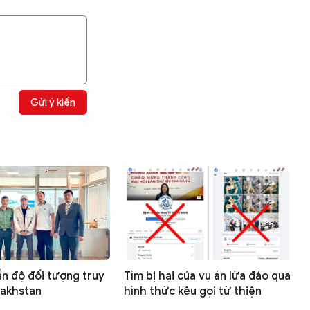
Gửi ý kiến
ẫn độ đối tượng truy
Tìm bị hại của vụ án lừa đảo qua
zakhstan
hình thức kêu gọi từ thiện
Tìm kiếm