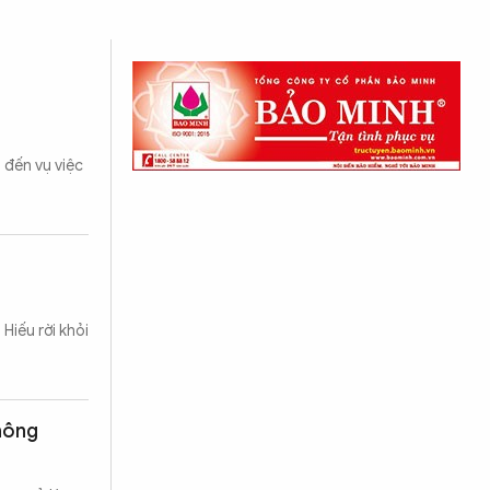
 đến vụ việc
Hiếu rời khỏi
hông