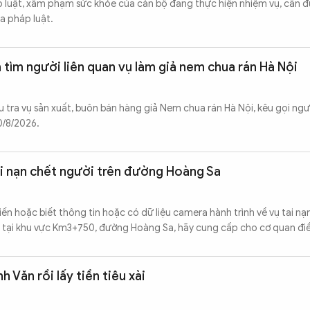
p luật, xâm phạm sức khỏe của cán bộ đang thực hiện nhiệm vụ, cần đ
a pháp luật.
tìm người liên quan vụ làm giả nem chua rán Hà Nội
ra vụ sản xuất, buôn bán hàng giả Nem chua rán Hà Nội, kêu gọi ngườ
0/8/2026.
ai nạn chết người trên đường Hoàng Sa
ến hoặc biết thông tin hoặc có dữ liệu camera hành trình về vụ tai nạ
, tại khu vực Km3+750, đường Hoàng Sa, hãy cung cấp cho cơ quan điề
 Văn rồi lấy tiền tiêu xài