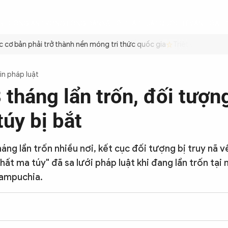
ÌNH
CÔNG AN TRONG LÒNG DÂN
XÃ HỘI
PHÁP LUẬT
QUỐC TẾ
VĂN HÓA - 
ơ bản phải trở thành nền móng tri thức quốc gia
Triệt để tiết kiệm
in pháp luật
tháng lẩn trốn, đối tượn
úy bị bắt
áng lẩn trốn nhiều nơi, kết cục đối tượng bị truy nã 
hất ma túy" đã sa lưới pháp luật khi đang lẩn trốn tại
Campuchia.