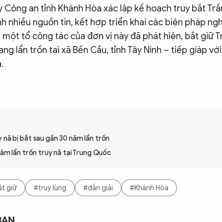
 Công an tỉnh Khánh Hòa xác lập kế hoạch truy bắt Trầ
h nhiều nguồn tin, kết hợp triển khai các biện pháp ngh
, một tổ công tác của đơn vị này đã phát hiện, bắt giữ 
ang lẩn trốn tại xã Bến Cầu, tỉnh Tây Ninh – tiếp giáp vớ
.
 nã bị bắt sau gần 30 năm lẩn trốn
 năm lẩn trốn truy nã tại Trung Quốc
t giữ
#truy lùng
#dẫn giải
#Khánh Hòa
BẠN