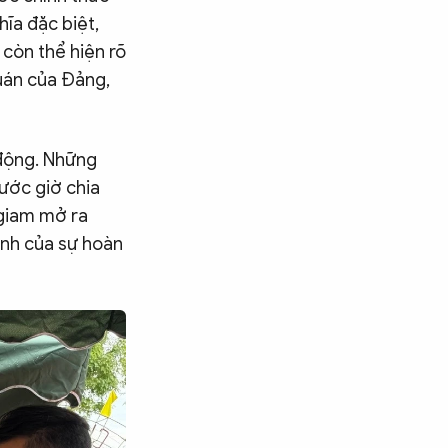
hĩa đặc biệt,
còn thể hiện rõ
uán của Đảng,
 động. Những
rước giờ chia
 giam mở ra
ình của sự hoàn