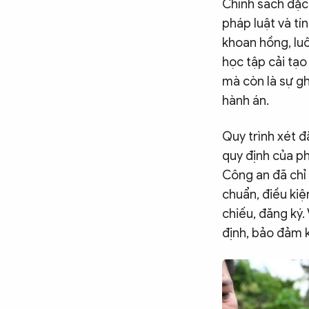
Chính sách đặc 
pháp luật và tí
khoan hồng, luô
học tập cải tạo
mà còn là sự g
hành án.
Quy trình xét đ
quy định của ph
Công an đã chỉ 
chuẩn, điều kiệ
chiếu, đăng ký.
định, bảo đảm k