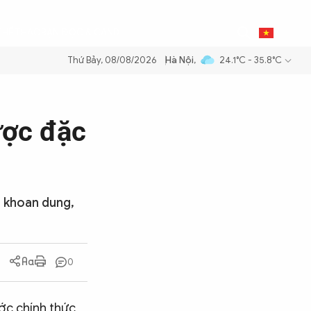
0
THỂ THAO
BẠN ĐỌC & CAND
VI
Thứ Bảy, 08/08/2026
Hà Nội
,
24.1°C - 35.8°C
ăng dầu để đảm bảo an ninh năng lượng quốc gia
Thực hiện Nghị quyế
ược đặc
, khoan dung,
0
ước chính thức