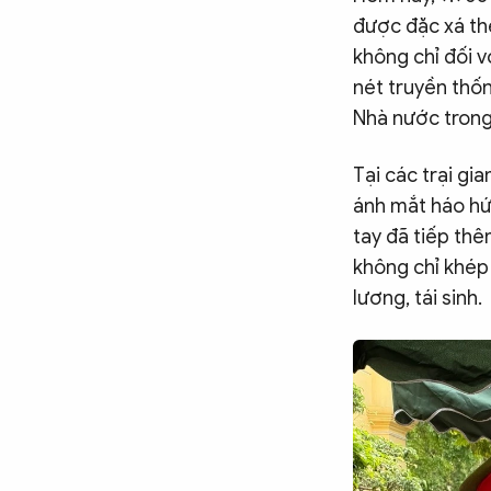
được đặc xá the
CÔNG NGHỆ
không chỉ đối 
nét truyền thố
QUỐC TẾ
Nhà nước trong 
Tại các trại gi
VĂN HÓA - THỂ THAO
ánh mắt háo hức
tay đã tiếp thê
BẠN ĐỌC & CAND
không chỉ khép 
lương, tái sinh.
ĐA PHƯƠNG TIỆN
eMagazine
Podcast
Video
Ảnh
Infographic