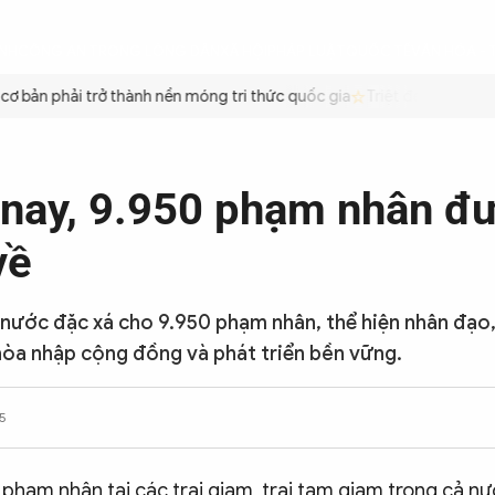
ÌNH
CÔNG AN TRONG LÒNG DÂN
XÃ HỘI
PHÁP LUẬT
QUỐC TẾ
VĂN HÓA - 
bản phải trở thành nền móng tri thức quốc gia
Triệt để tiết kiệm x
ay, 9.950 phạm nhân đ
về
 nước đặc xá cho 9.950 phạm nhân, thể hiện nhân đạo
 hòa nhập cộng đồng và phát triển bền vững.
5
 phạm nhân tại các trại giam, trại tạm giam trong cả n