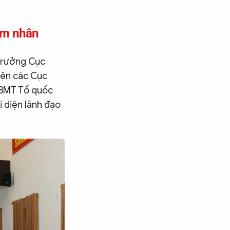
ạm nhân
 trưởng Cục
iện các Cục
UBMT Tổ quốc
i diện lãnh đạo