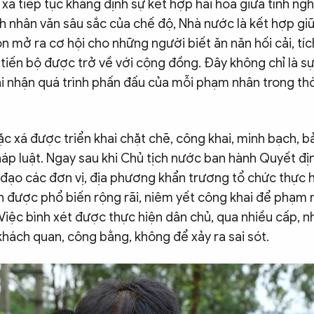
xá tiếp tục khẳng định sự kết hợp hài hòa giữa tính n
nh nhân văn sâu sắc của chế độ, Nhà nước là kết hợp giữ
n mở ra cơ hội cho những người biết ăn năn hối cải, tíc
 tiến bộ được trở về với cộng đồng. Đây không chỉ là 
hi nhận quá trình phấn đấu của mỗi phạm nhân trong th
ặc xá được triển khai chặt chẽ, công khai, minh bạch,
áp luật. Ngay sau khi Chủ tịch nước ban hành Quyết đị
đạo các đơn vị, địa phương khẩn trương tổ chức thực h
n được phổ biến rộng rãi, niêm yết công khai để phạm 
 Việc bình xét được thực hiện dân chủ, qua nhiều cấp, 
hách quan, công bằng, không để xảy ra sai sót.