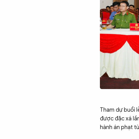
Tham dự buổi lễ
được đặc xá lầ
hành án phạt tù 