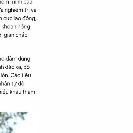
ghiêm minh của
a nghiêm trị và
h cực lao động,
sự khoan hồng
ời gian chấp
 bảo đảm đúng
nh đặc xá, Bộ
iện. Các tiêu
nhân tự đối
nhiều khâu thẩm