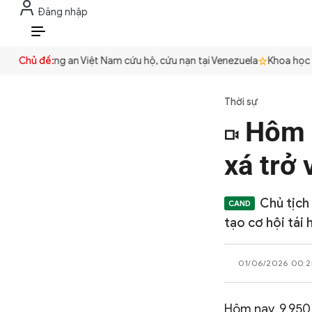
Đăng nhập
THỜI SỰ
CHỐNG DIỄN BIẾN HÒA B
VI
uyền
Chủ đề:
Công an Việt Nam cứu hộ, cứu nạn tại Venezuela
Khoa học cơ 
THỜI SỰ
Thời sự
Hôm n
CHỐNG DIỄN BIẾN HÒA BÌNH
xá trở 
CÔNG AN TRONG LÒNG DÂN
Chủ tịch
tạo cơ hội tái
XÃ HỘI
01/06/2026 00:2
PHÁP LUẬT
​Hôm nay, 9.950