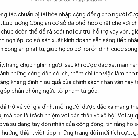
ông tác chuẩn bị tái hòa nhập cộng đồng cho người đư
. Lực lượng Công an cơ sở đã phối hợp chặt chẽ với ch
chức đoàn thể để rà soát nơi cư trú, hỗ trợ vay vốn, giớ
h nghiệp, cơ sở sản xuất kinh doanh sẵn sàng tiếp nhậ
 xong án phạt tù, giúp họ có cơ hội ổn định cuộc sống
y, hàng chục nghìn người sau khi được đặc xá, mãn hạn
hành những công dân có ích, thậm chí tạo việc làm cho 
càng khẳng định hiệu quả của chính sách nhân văn này 
 góp phần phòng ngừa tội phạm từ gốc.
hi trở về với gia đình, mỗi người được đặc xá mang th
ụ mà còn là trách nhiệm với bản thân và xã hội. Với sự
 và sự dang tay đón nhận của cộng đồng, tin rằng họ 
hướng thiện, viết tiếp những trang đời mới tích cực, 