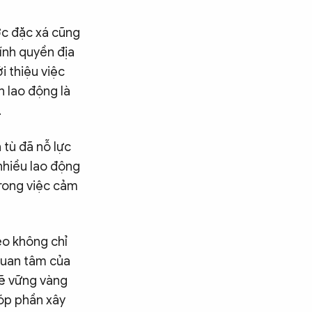
ợc đặc xá cũng
ính quyền địa
i thiệu việc
n lao động là
.
 tù đã nỗ lực
nhiều lao động
trong việc cảm
eo không chỉ
 quan tâm của
sẽ vững vàng
góp phần xây