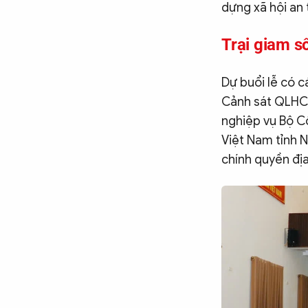
dựng xã hội an 
Trại giam s
Dự buổi lễ có 
Cảnh sát QLHC 
nghiệp vụ Bộ C
Việt Nam tỉnh N
chính quyền đị