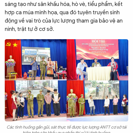
sáng tạo như sân khấu hóa, hò vè, tiểu phẩm, kết
hợp ca múa minh họa, qua đó tuyên truyền sinh
động về vai trò của lực lượng tham gia bảo vệ an
ninh, trật tự ở cơ sở.
Các tình huống gần gũi, sát thực tế được lực lượng ANTT cơ sở tái
hiện trên sân khấu qua phần thi xử lý tình huống.