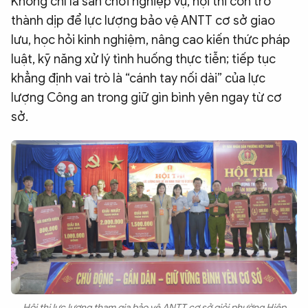
Không chỉ là sân chơi nghiệp vụ, hội thi còn trở
QUỐC TẾ
thành dịp để lực lượng bảo vệ ANTT cơ sở giao
lưu, học hỏi kinh nghiệm, nâng cao kiến thức pháp
luật, kỹ năng xử lý tình huống thực tiễn; tiếp tục
VĂN HÓA - THỂ THAO
khẳng định vai trò là “cánh tay nối dài” của lực
lượng Công an trong giữ gìn bình yên ngay từ cơ
BẠN ĐỌC & CAND
sở.
ĐA PHƯƠNG TIỆN
eMagazine
Podcast
Video
Ảnh
Infographic
Chuyên trang
An ninh thế giới
Văn nghệ Công an
Chuyên đề
Hội thi lực lượng tham gia bảo vệ ANTT cơ sở giỏi phường Hiệp