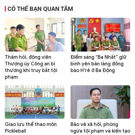
CÓ THỂ BẠN QUAN TÂM
Thăm hỏi, động viên
Điểm sáng “Ba Nhất” giữ
Thượng úy Công an bị
bình yên bản làng đồng
thương khi truy bắt tội
bào H’rê ở Ba Động
phạm
Giao lưu thể thao môn
Bảo vệ xã hội, phòng
Pickleball
ngừa tội phạm và kiến tạo