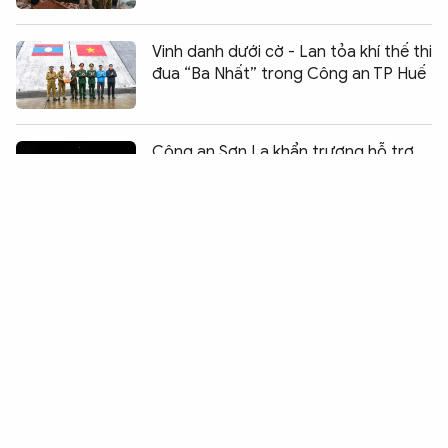
Vinh danh dưới cờ - Lan tỏa khí thế thi
đua “Ba Nhất” trong Công an TP Huế
Chia sẻ:
0
Công an Sơn La khẩn trương hỗ trợ
người dân di dời tài sản trong đêm
mưa lũ
Bứt phá ngoạn mục của Đoàn thể
thao Công an TP Hồ Chí Minh
Hệ sinh thái Kiosk đa tiện ích - đưa
dịch vụ số đến gần người dân