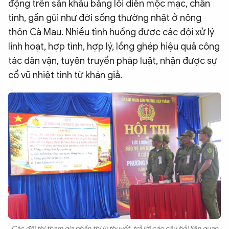
động trên sân khấu bằng lối diễn mộc mạc, chân
tình, gần gũi như đời sống thường nhật ở nông
thôn Cà Mau. Nhiều tình huống được các đội xử lý
linh hoạt, hợp tình, hợp lý, lồng ghép hiệu quả công
tác dân vận, tuyên truyền pháp luật, nhận được sự
cổ vũ nhiệt tình từ khán giả.
Các đội thi tham gia phần thi lý thuyết, trả lời các câu hỏi liên quan