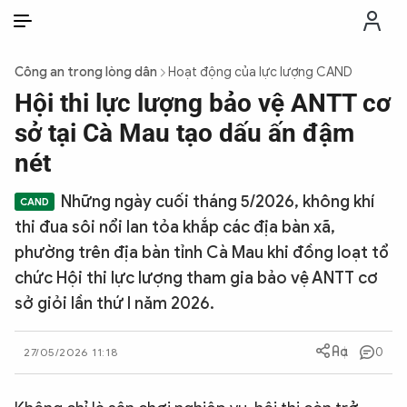
VI
VI
EN
Công an trong lòng dân
Hoạt động của lực lượng CAND
THỜI SỰ
Hội thi lực lượng bảo vệ ANTT cơ
sở tại Cà Mau tạo dấu ấn đậm
CHỐNG DIỄN BIẾN HÒA BÌNH
nét
Những ngày cuối tháng 5/2026, không khí
CÔNG AN TRONG LÒNG DÂN
thi đua sôi nổi lan tỏa khắp các địa bàn xã,
phường trên địa bàn tỉnh Cà Mau khi đồng loạt tổ
XÃ HỘI
chức Hội thi lực lượng tham gia bảo vệ ANTT cơ
sở giỏi lần thứ I năm 2026.
PHÁP LUẬT
0
27/05/2026 11:18
CÔNG NGHỆ