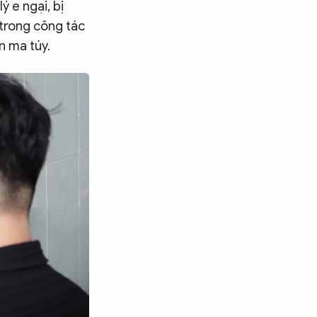
ý e ngại, bị
trong công tác
n ma túy.