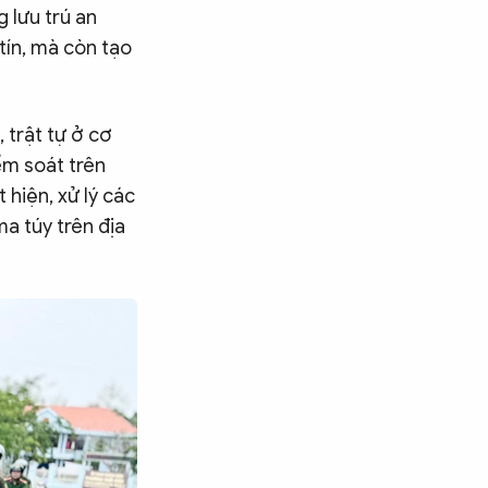
 lưu trú an
tín, mà còn tạo
 trật tự ở cơ
ểm soát trên
 hiện, xử lý các
a túy trên địa