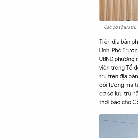
Chuyên trang
An ninh thế giới
Văn nghệ Công an
Chuyên đề
Các cơ sở lưu trú 
Trên địa bàn ph
Linh, Phó Trưở
UBND phường ra
viên trong Tổ 
trú trên địa bà
đối tượng ma tú
cơ sở lưu trú n
thời báo cho C