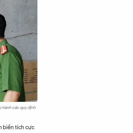
p hành các quy định
n biến tích cực
Tìm kiếm