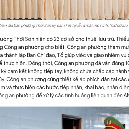
trên địa bàn phường Thới Sơn ký cam kết tại lễ ra mắt mô hình: "Cơ sở lưu
ường Thới Sơn hiện có 23 cơ sở cho thuê, lưu trú. Thiế
ng Công an phường cho biết, Công an phường tham mư
 thành lập Ban Chỉ đạo, Tổ giúp việc và giao nhiệm vụ
để thực hiện. Đồng thời, Công an phường đã vận động 
n ký cam kết không tiếp tay, không chứa chấp các hành 
y. Công an phường cũng thiết kế áp phích dán tại các 
ắm và thực hiện các bước tiếp nhận, khai báo, nhận diện
ông an phường để xử lý các tình huống liên quan đến A