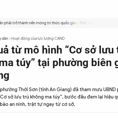
ÌNH
CÔNG AN TRONG LÒNG DÂN
XÃ HỘI
PHÁP LUẬT
QUỐC TẾ
VĂN HÓA - 
phải trở thành nền móng tri thức quốc gia
Triệt để tiết kiệm xăng 
g dân
Hoạt động của lực lượng CAND
uả từ mô hình “Cơ sở lưu 
ma túy” tại phường biên g
ng
phường Thới Sơn (tỉnh An Giang) đã tham mưu UBND
Cơ sở lưu trú không ma túy”, bước đầu đem lại hiệu q
ảo an ninh, trật tự ngay từ cơ sở.