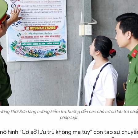
ờng Thới Sơn tăng cường kiểm tra, hướng dẫn các chủ cơ sở lưu trú chấ
pháp luật.
 mô hình “Cơ sở lưu trú không ma túy” còn tạo sự chuyể