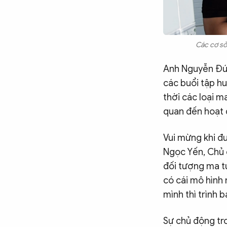
Các cơ sở 
Anh Nguyễn Đức
các buổi tập h
thời các loại m
quan đến hoạt 
Vui mừng khi đ
Ngọc Yến, Chủ c
đối tượng ma tú
có cái mô hình 
mình thì trình 
Sự chủ động tr