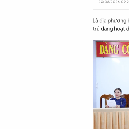
20/06/2026 09:2
CÔNG NGHỆ
Là địa phương b
trú đang hoạt 
QUỐC TẾ
VĂN HÓA - THỂ THAO
BẠN ĐỌC & CAND
ĐA PHƯƠNG TIỆN
eMagazine
Podcast
Video
Ảnh
Infographic