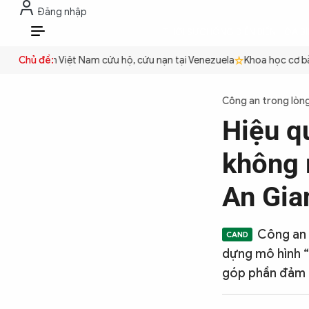
Đăng nhập
THỜI SỰ
CHỐNG DIỄN BIẾN HÒA B
VI
Công an Việt Nam cứu hộ, cứu nạn tại Venezuela
Chủ đề:
Khoa học cơ bản 
THỜI SỰ
Công an trong lòn
Hiệu q
CHỐNG DIỄN BIẾN HÒA BÌNH
không 
CÔNG AN TRONG LÒNG DÂN
An Gia
XÃ HỘI
Công an 
dựng mô hình “
góp phần đảm b
PHÁP LUẬT