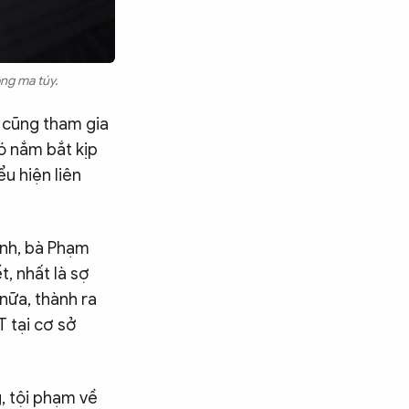
ông ma túy.
 cũng tham gia
ó nắm bắt kịp
ểu hiện liên
ình, bà Phạm
, nhất là sợ
 nữa, thành ra
T tại cơ sở
, tội phạm về