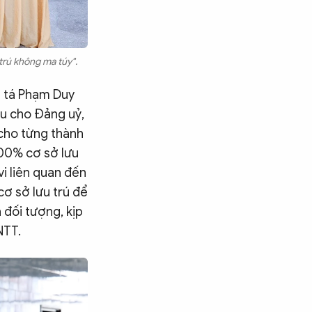
 trú không ma túy".
u tá Phạm Duy
u cho Đảng uỷ,
 cho từng thành
100% cơ sở lưu
vi liên quan đến
cơ sở lưu trú để
 đối tượng, kịp
NTT.