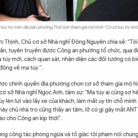
lưu trú trên địa bàn phường Thới Sơn tham gia mô hình "Cơ sở lưu trú kh
 Thịnh, Chủ cơ sở Nhà nghỉ Đông Nguyên chia sẻ: “Tôi
uấn, tuyên truyền được Công an phường tổ chức, qua đ
a túy mới, cách quan sát, nhận diện các đối tượng có bi
động về ma túy ”.
ược chính quyền địa phương chọn cơ sở tham gia mô h
ơ sở Nhà nghỉ Ngọc Anh, tâm sự: “Ma túy ai cũng sợ hết
y lén lút vào lấy xe của khách, làm mất uy tín chỗ mình
này chủ nhà trọ cũng thấy an tâm, lỡ có gì gây mất ANT
báo cho Công an kịp thời”.
ong công tác phòng ngừa và tố giác tội phạm nói chung