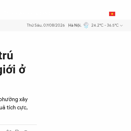
0
THỂ THAO
BẠN ĐỌC & CAND
VI
Thứ Sáu, 07/08/2026
Hà Nội
,
24.2°C - 36.5°C
dầu để đảm bảo an ninh năng lượng quốc gia
Thực hiện Nghị quyết Đạ
trú
iới ở
 phường xây
uả tích cực,