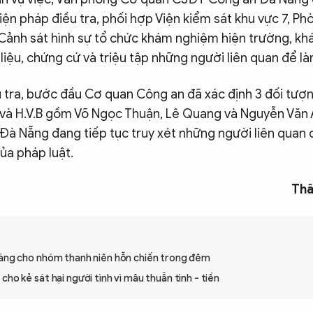
biện pháp điều tra, phối hợp Viện kiểm sát khu vực 7, Ph
 Cảnh sát hình sự tổ chức khám nghiệm hiện trường, k
i liệu, chứng cứ và triệu tập những người liên quan để là
u tra, bước đầu Cơ quan Công an đã xác định 3 đối tượ
 và H.V.B gồm Võ Ngọc Thuận, Lê Quang và Nguyễn Văn
à Nẵng đang tiếp tục truy xét những người liên quan 
ủa pháp luật.
Thâ
đáng cho nhóm thanh niên hỗn chiến trong đêm
cho kẻ sát hại người tình vì mâu thuẫn tình - tiền