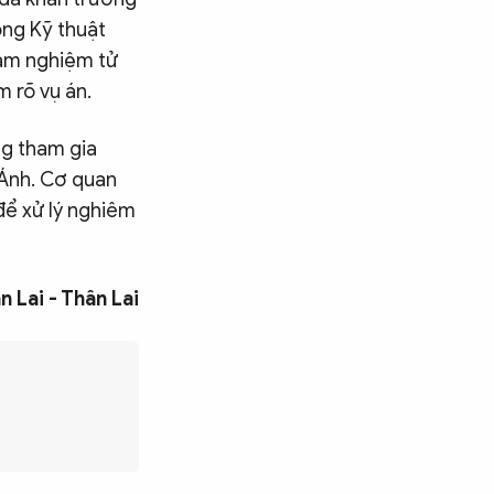
òng Kỹ thuật
hám nghiệm tử
m rõ vụ án.
ng tham gia
 Ánh. Cơ quan
để xử lý nghiêm
n Lai - Thân Lai