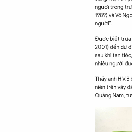
người trong tr
CÔNG NGHỆ
1989) và Võ Ngọ
người”.
QUỐC TẾ
Được biết trưa 
2001) đến dự đ
VĂN HÓA - THỂ THAO
sau khi tan tiệ
nhiều người đu
BẠN ĐỌC & CAND
Thấy anh H.V.B 
niên trên vây 
ĐA PHƯƠNG TIỆN
Quảng Nam, tuy 
eMagazine
Podcast
Video
Ảnh
Infographic