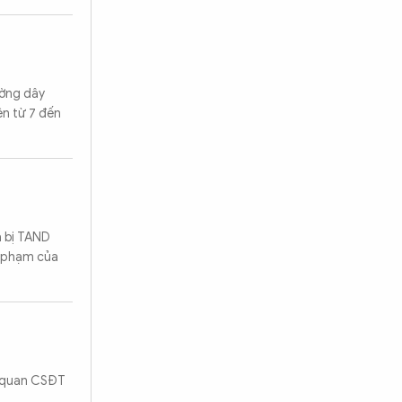
ường dây
ên từ 7 đến
a bị TAND
g phạm của
ơ quan CSĐT