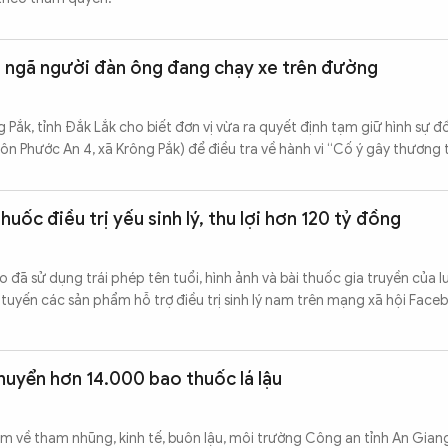
 ngã người đàn ông đang chạy xe trên đường
 Pắk, tỉnh Đắk Lắk cho biết đơn vị vừa ra quyết định tạm giữ hình sự 
hôn Phước An 4, xã Krông Pắk) để điều tra về hành vi “Cố ý gây thương t
uốc điều trị yếu sinh lý, thu lợi hơn 120 tỷ đồng
đã sử dụng trái phép tên tuổi, hình ảnh và bài thuốc gia truyền của l
tuyến các sản phẩm hỗ trợ điều trị sinh lý nam trên mạng xã hội Faceb
chuyển hơn 14.000 bao thuốc lá lậu
m về tham nhũng, kinh tế, buôn lậu, môi trường Công an tỉnh An Gia