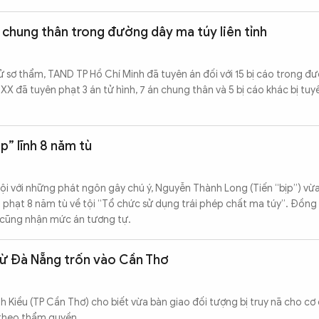
n chung thân trong đường dây ma túy liên tỉnh
xử sơ thẩm, TAND TP Hồ Chí Minh đã tuyên án đối với 15 bị cáo trong đ
X đã tuyên phạt 3 án tử hình, 7 án chung thân và 5 bị cáo khác bị tuy
p” lĩnh 8 năm tù
ội với những phát ngôn gây chú ý, Nguyễn Thành Long (Tiến “bịp”) vừ
n phạt 8 năm tù về tội “Tổ chức sử dụng trái phép chất ma túy”. Đồn
n cũng nhận mức án tương tự.
từ Đà Nẵng trốn vào Cần Thơ
 Kiều (TP Cần Thơ) cho biết vừa bàn giao đối tượng bị truy nã cho c
 theo thẩm quyền.