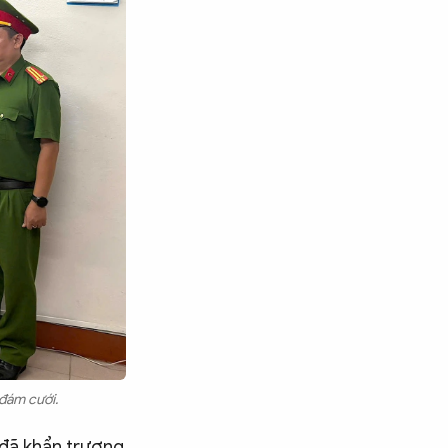
 đám cưới.
 đã khẩn trương