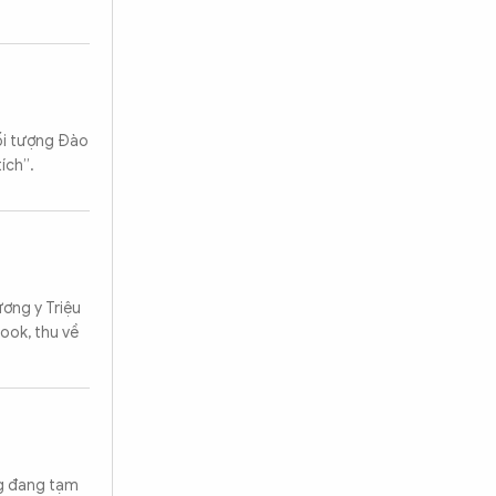
đối tượng Đào
ích”.
ương y Triệu
ook, thu về
ng đang tạm