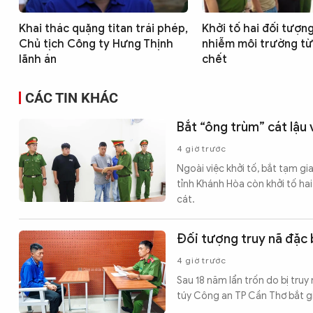
Khai thác quặng titan trái phép,
Khởi tố hai đối tượn
Chủ tịch Công ty Hưng Thịnh
nhiễm môi trường từ
lãnh án
chết
CÁC TIN KHÁC
Bắt “ông trùm” cát lậu
4 giờ trước
Ngoài việc khởi tố, bắt tạm g
tỉnh Khánh Hòa còn khởi tố hai
cát.
Đối tượng truy nã đặc b
4 giờ trước
Sau 18 năm lẩn trốn do bị tru
túy Công an TP Cần Thơ bắt gi