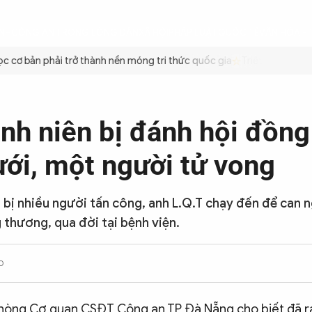
ÌNH
CÔNG AN TRONG LÒNG DÂN
XÃ HỘI
PHÁP LUẬT
QUỐC TẾ
VĂN HÓA - 
cơ bản phải trở thành nền móng tri thức quốc gia
Triệt để tiết kiệ
nh niên bị đánh hội đồng 
ới, một người tử vong
 bị nhiều người tấn công, anh L.Q.T chạy đến để can n
 thương, qua đời tại bệnh viện.
0
phòng Cơ quan CSĐT Công an TP Đà Nẵng cho biết đã ra