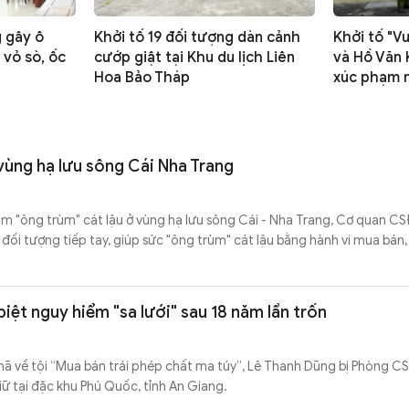
g gây ô
Khởi tố 19 đối tượng dàn cảnh
Khởi tố "V
 vỏ sò, ốc
cướp giật tại Khu du lịch Liên
và Hồ Văn 
Hoa Bảo Tháp
xúc phạm 
 vùng hạ lưu sông Cái Nha Trang
iam "ông trùm" cát lậu ở vùng hạ lưu sông Cái - Nha Trang, Cơ quan 
 đối tượng tiếp tay, giúp sức "ông trùm" cát lậu bằng hành vi mua bán
iệt nguy hiểm "sa lưới" sau 18 năm lẩn trốn
y nã về tội “Mua bán trái phép chất ma túy”, Lê Thanh Dũng bị Phòng 
ữ tại đặc khu Phú Quốc, tỉnh An Giang.