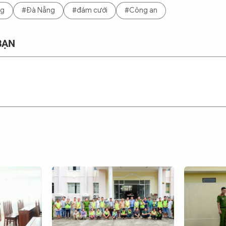
ng
#Đà Nẵng
#đám cưới
#Công an
BẠN