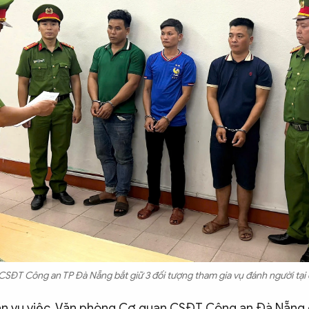
SĐT Công an TP Đà Nẵng bắt giữ 3 đối tượng tham gia vụ đánh người tại
hận vụ việc, Văn phòng Cơ quan CSĐT Công an Đà Nẵng