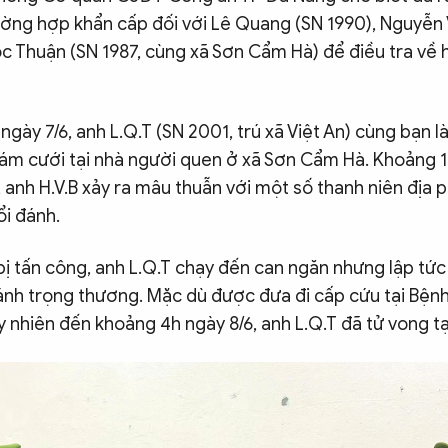
ường hợp khẩn cấp đối với Lê Quang (SN 1990), Nguyễn
c Thuận (SN 1987, cùng xã Sơn Cẩm Hà) để điều tra về h
ngày 7/6, anh L.Q.T (SN 2001, trú xã Việt An) cùng bạn là
ám cưới tại nhà người quen ở xã Sơn Cẩm Hà. Khoảng 1
c, anh H.V.B xảy ra mâu thuẫn với một số thanh niên địa 
ổi đánh.
bị tấn công, anh L.Q.T chạy đến can ngăn nhưng lập tứ
đánh trọng thương. Mặc dù được đưa đi cấp cứu tại Bện
nhiên đến khoảng 4h ngày 8/6, anh L.Q.T đã tử vong tạ