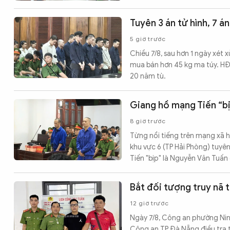
Tuyên 3 án tử hình, 7 á
5 giờ trước
Chiều 7/8, sau hơn 1 ngày xét 
mua bán hơn 45 kg ma túy. HĐX
20 năm tù.
Giang hồ mạng Tiến “bị
8 giờ trước
Từng nổi tiếng trên mạng xã h
khu vực 6 (TP Hải Phòng) tuyê
Tiến "bịp" là Nguyễn Văn Tuấ
Bắt đối tượng truy nã 
12 giờ trước
Ngày 7/8, Công an phường Ninh
Công an TP Đà Nẵng điều tra