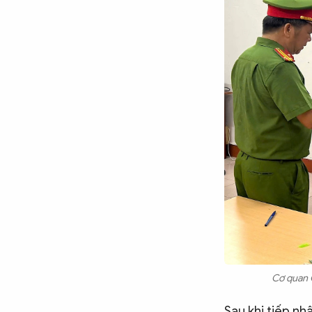
Chuyên trang
An ninh thế giới
Văn nghệ Công an
Chuyên đề
Cơ quan C
Sau khi tiếp n