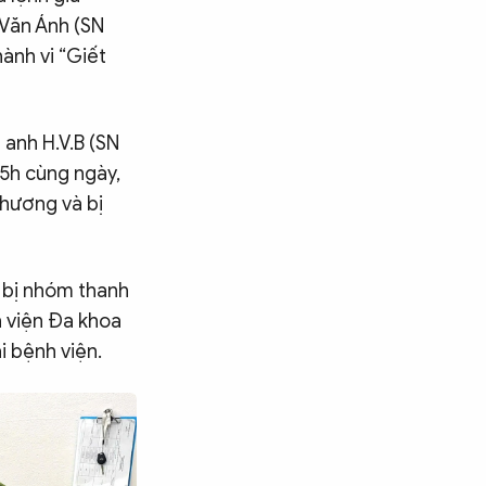
 Văn Ánh (SN
ành vi “Giết
 anh H.V.B (SN
5h cùng ngày,
phương và bị
c bị nhóm thanh
h viện Đa khoa
i bệnh viện.