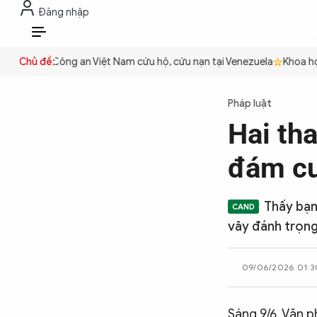
Đăng nhập
THỜI SỰ
CHỐNG DIỄN BIẾN HÒA B
VI
 quyền
Chủ đề:
Công an Việt Nam cứu hộ, cứu nạn tại Venezuela
Khoa học 
THỜI SỰ
Pháp luật
Hai tha
CHỐNG DIỄN BIẾN HÒA BÌNH
đám cư
CÔNG AN TRONG LÒNG DÂN
Thấy bạn
vây đánh trọng
XÃ HỘI
09/06/2026 01:3
PHÁP LUẬT
Sáng 9/6, Văn 