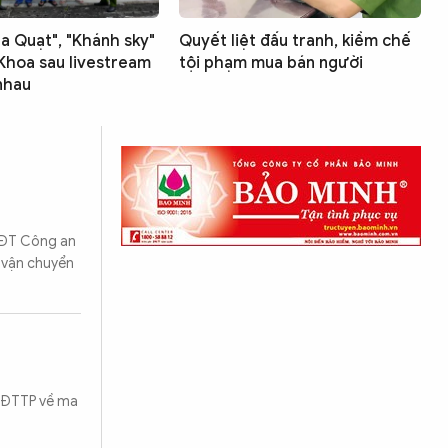
ua Quạt", "Khánh sky"
Quyết liệt đấu tranh, kiềm chế
Khoa sau livestream
tội phạm mua bán người
nhau
CSĐT Công an
, vận chuyển
CSĐTTP về ma