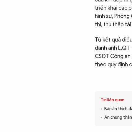
triển khai các 
hình sự, Phòng
thi, thu thập tà
Từ kết quả điề
đánh anh L.Q.T
CSĐT Công an Đ
theo quy định c
Tin liên quan
Bản án thích 
Án chung thân 