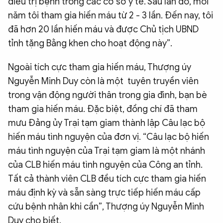
điều trị bệnh trong các cơ sở y tế. Sau lần đó, mỗi
năm tôi tham gia hiến máu từ 2 - 3 lần. Đến nay, tôi
đã hơn 20 lần hiến máu và được Chủ tịch UBND
tỉnh tặng Bằng khen cho hoạt động này”.
Ngoài tích cực tham gia hiến máu, Thượng úy
Nguyễn Minh Duy còn là một tuyên truyền viên
trong vận động người thân trong gia đình, bạn bè
tham gia hiến máu. Đặc biệt, đồng chí đã tham
mưu Đảng ủy Trại tạm giam thành lập Câu lạc bộ
hiến máu tình nguyện của đơn vị. “Câu lạc bộ hiến
máu tình nguyện của Trại tạm giam là một nhánh
của CLB hiến máu tình nguyện của Công an tỉnh.
Tất cả thành viên CLB đều tích cực tham gia hiến
máu định kỳ và sẵn sàng trực tiếp hiến máu cấp
cứu bệnh nhân khi cần”, Thượng úy Nguyễn Minh
Duy cho biết.