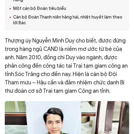
QUỐC TẾ
Một cán bộ Đoàn tiêu biểu
Cán bộ Đoàn Thanh niên hăng hái, nhiệt huyết làm theo
lời Bác
VĂN HÓA - THỂ THAO
Thượng úy Nguyễn Minh Duy cho biết, được đứng
BẠN ĐỌC & CAND
trong hàng ngũ CAND là niềm mơ ước từ bé của
anh. Năm 2010, đồng chí Duy vào ngành, được
ĐA PHƯƠNG TIỆN
phân công đến công tác tại Trại tạm giam công an
eMagazine
Podcast
tỉnh Sóc Trăng cho đến nay. Hiện là cán bộ Đội
Tham mưu – Hậu cần và đảm nhiệm chức danh Bí
Video
Ảnh
thư đoàn cơ sở Trại tạm giam Công an tỉnh.
Infographic
Chuyên trang
An ninh thế giới
Văn nghệ Công an
Chuyên đề