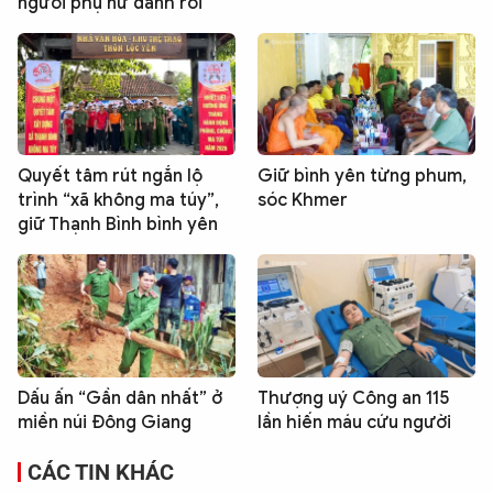
người phụ nữ đánh rơi
Quyết tâm rút ngắn lộ
Giữ bình yên từng phum,
trình “xã không ma túy”,
sóc Khmer
giữ Thạnh Bình bình yên
Dấu ấn “Gần dân nhất” ở
Thượng uý Công an 115
miền núi Đông Giang
lần hiến máu cứu người
CÁC TIN KHÁC