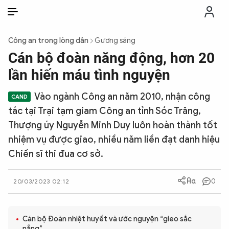
VI
VI
EN
Công an trong lòng dân
Gương sáng
THỜI SỰ
Cán bộ đoàn năng động, hơn 20
lần hiến máu tình nguyện
CHỐNG DIỄN BIẾN HÒA BÌNH
Vào ngành Công an năm 2010, nhận công
tác tại Trại tạm giam Công an tỉnh Sóc Trăng,
CÔNG AN TRONG LÒNG DÂN
Thượng úy Nguyễn Minh Duy luôn hoàn thành tốt
nhiệm vụ được giao, nhiều năm liền đạt danh hiệu
XÃ HỘI
Chiến sĩ thi đua cơ sở.
PHÁP LUẬT
0
20/03/2023 02:12
CÔNG NGHỆ
Cán bộ Đoàn nhiệt huyết và ước nguyện “gieo sắc
nắng”