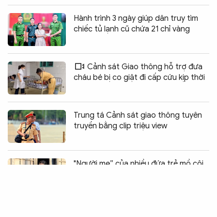
Hành trình 3 ngày giúp dân truy tìm
chiếc tủ lạnh cũ chứa 21 chỉ vàng
Cảnh sát Giao thông hỗ trợ đưa
cháu bé bị co giật đi cấp cứu kịp thời
Trung tá Cảnh sát giao thông tuyên
truyền bằng clip triệu view
Chia sẻ:
0
"Người mẹ” của nhiều đứa trẻ mồ côi
ở vùng đồng bào dân tộc thiểu số
Tuổi trẻ CAND tiếp sức Kỳ thi đánh