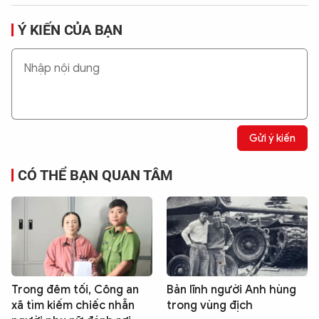
Ý KIẾN CỦA BẠN
Gửi ý kiến
CÓ THỂ BẠN QUAN TÂM
Trong đêm tối, Công an
Bản lĩnh người Anh hùng
xã tìm kiếm chiếc nhẫn
trong vùng địch