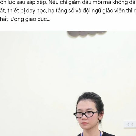
ồn lực sau sắp xếp. Nếu chỉ giảm đầu mối mà không đầ
ất, thiết bị dạy học, hạ tầng số và đội ngũ giáo viên thì
chất lượng giáo dục…