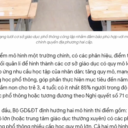
mạng lưới cơ sở giáo dục phổ thông công lập nhằm đảm bảo phù hợp với m
chính quyền địa phương hai cấp.
điểm mô hình một trường chính, có các phân hiệu, điểm
ối quản lí để hình thành các cơ sở giáo dục có quy mô 
áp ứng nhu cầu học tập của nhân dân; tăng quy mô, mạn
 học phổ thông, góp phần thực hiện mục tiêu đến nă
m non cho trẻ 3, 4 tuổi; có ít nhất 85% người trong độ
c phổ thông hoặc tương đương theo Nghị quyết số 71 củ
n đầu, Bộ GD&ĐT định hướng hai mô hình thí điểm gồm
 lớn (hoặc trung tâm giáo dục thường xuyên) có các p
ng phổ thông nhiều cấp học quy mô lớn. Cả hai mô hìn