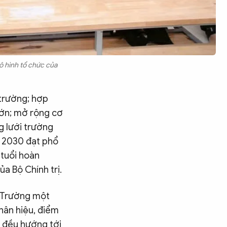
ô hình tổ chức của
 trường; hợp
lớn; mở rộng cơ
g lưới trường
m 2030 đạt phổ
 tuổi hoàn
a Bộ Chính trị.
: Trường một
hân hiệu, điểm
Tìm kiếm
h đều hướng tới