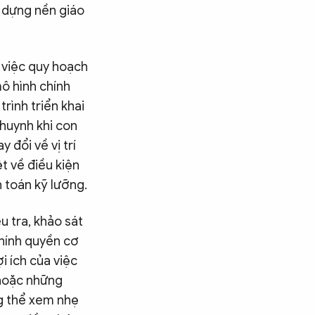
y dựng nền giáo
 việc quy hoạch
ô hình chính
rình triển khai
 huynh khi con
 đổi về vị trí
t về điều kiện
h toán kỹ lưỡng.
u tra, khảo sát
 chính quyền cơ
ợi ích của việc
 hoặc những
ng thể xem nhẹ