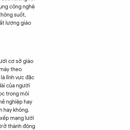
 dụng công nghệ
thông suốt,
ất lượng giáo
lưới cơ sở giáo
ộ máy theo
là lĩnh vực đặc
dài của người
học trong môi
ghề nghiệp hay
n hay không.
p xếp mạng lưới
 trở thành động