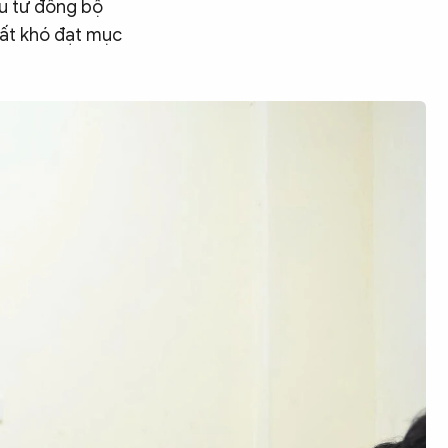
u tư đồng bộ
 rất khó đạt mục