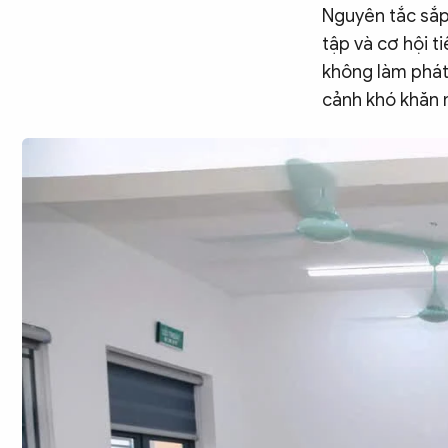
Chuyên trang
An ninh thế giới
Văn nghệ Công an
Nguyên tắc sắp
Chuyên đề
tập và cơ hội t
không làm phát 
cảnh khó khăn 