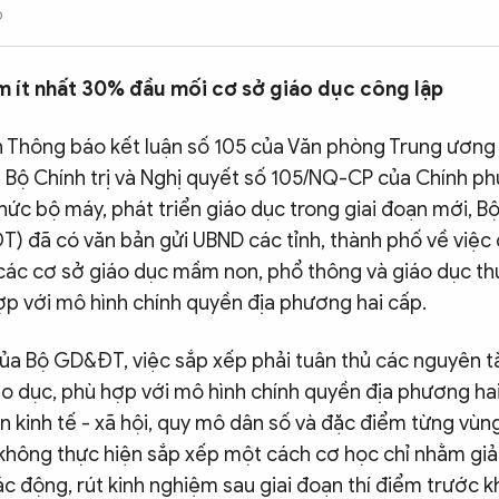
0
m ít nhất 30% đầu mối cơ sở giáo dục công lập
 Thông báo kết luận số 105 của Văn phòng Trung ương
 Bộ Chính trị và Nghị quyết số 105/NQ-CP của Chính phủ
hức bộ máy, phát triển giáo dục trong giai đoạn mới, B
) đã có văn bản gửi UBND các tỉnh, thành phố về việc
các cơ sở giáo dục mầm non, phổ thông và giáo dục t
ợp với mô hình chính quyền địa phương hai cấp.
ủa Bộ GD&ĐT, việc sắp xếp phải tuân thủ các nguyên 
áo dục, phù hợp với mô hình chính quyền địa phương hai
n kinh tế - xã hội, quy mô dân số và đặc điểm từng vù
ai không thực hiện sắp xếp một cách cơ học chỉ nhằm g
ác động, rút kinh nghiệm sau giai đoạn thí điểm trước k