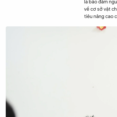
là bảo đảm ngu
về cơ sở vật ch
tiêu nâng cao 