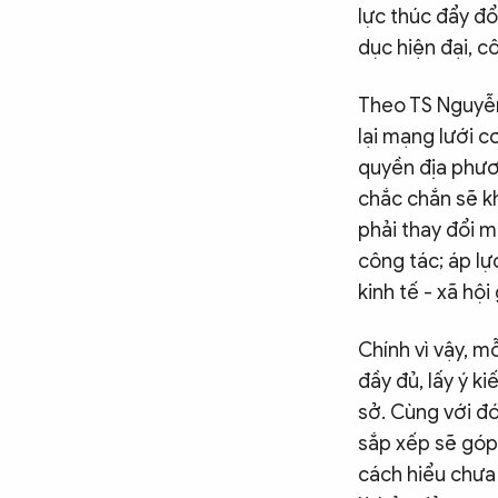
lực thúc đẩy đổ
dục hiện đại, c
Theo TS Nguyễn
lại mạng lưới 
quyền địa phươ
chắc chắn sẽ kh
phải thay đổi m
công tác; áp lự
kinh tế - xã hộ
Chính vì vậy, m
đầy đủ, lấy ý k
sở. Cùng với đó,
sắp xếp sẽ góp 
cách hiểu chưa