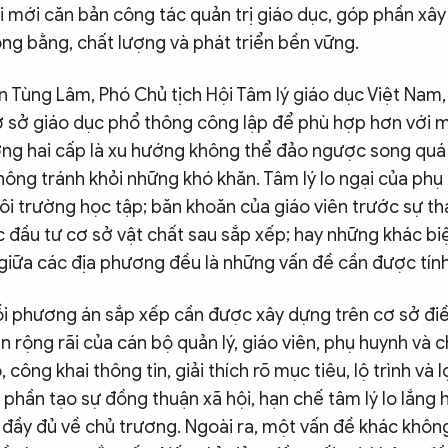
i mới căn bản công tác quản trị giáo dục, góp phần xâ
ông bằng, chất lượng và phát triển bền vững.
 Tùng Lâm, Phó Chủ tịch Hội Tâm lý giáo dục Việt Nam,
cơ sở giáo dục phổ thông công lập để phù hợp hơn với m
ng hai cấp là xu hướng không thể đảo ngược song quá t
ông tránh khỏi những khó khăn. Tâm lý lo ngại của phụ
ôi trường học tập; băn khoăn của giáo viên trước sự thay
c đầu tư cơ sở vật chất sau sắp xếp; hay những khác biệ
i giữa các địa phương đều là những vấn đề cần được tín
ỗi phương án sắp xếp cần được xây dựng trên cơ sở điề
iến rộng rãi của cán bộ quản lý, giáo viên, phụ huynh và
 công khai thông tin, giải thích rõ mục tiêu, lộ trình và l
phần tạo sự đồng thuận xã hội, hạn chế tâm lý lo lắng
 đầy đủ về chủ trương. Ngoài ra, một vấn đề khác khô