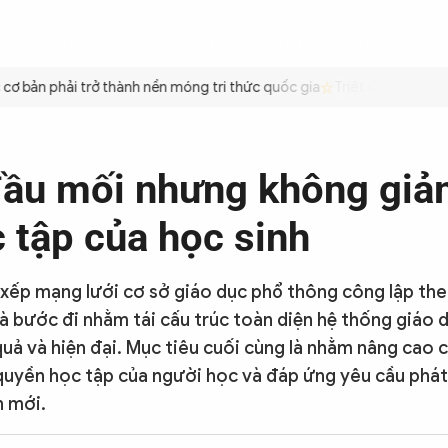
ÌNH
CÔNG AN TRONG LÒNG DÂN
XÃ HỘI
PHÁP LUẬT
QUỐC TẾ
VĂN HÓA - 
bản phải trở thành nền móng tri thức quốc gia
Triệt để tiết kiệm x
ầu mối nhưng không giả
c tập của học sinh
 xếp mạng lưới cơ sở giáo dục phổ thông công lập th
là bước đi nhằm tái cấu trúc toàn diện hệ thống giáo
quả và hiện đại. Mục tiêu cuối cùng là nhằm nâng cao 
uyền học tập của người học và đáp ứng yêu cầu phát
n mới.