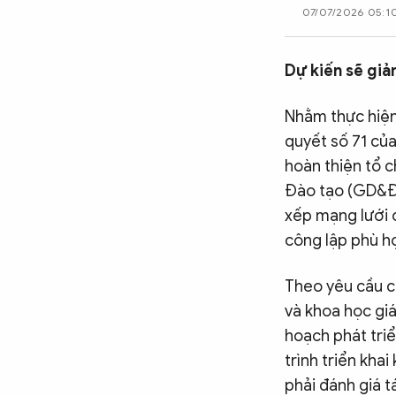
07/07/2026 05:1
CÔNG NGHỆ
Dự kiến sẽ giả
QUỐC TẾ
Nhằm thực hiện
quyết số 71 của
VĂN HÓA - THỂ THAO
hoàn thiện tổ c
Đào tạo (GD&ĐT
BẠN ĐỌC & CAND
xếp mạng lưới 
công lập phù h
ĐA PHƯƠNG TIỆN
Theo yêu cầu c
eMagazine
Podcast
và khoa học gi
hoạch phát triể
Video
Ảnh
trình triển kh
Infographic
phải đánh giá t