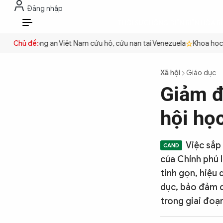
Đăng nhập
THỜI SỰ
CHỐNG DIỄN BIẾN HÒA B
VI
uyền
Chủ đề:
Công an Việt Nam cứu hộ, cứu nạn tại Venezuela
Khoa học cơ 
THỜI SỰ
Xã hội
Giáo dục
Giảm đ
CHỐNG DIỄN BIẾN HÒA BÌNH
hội họ
CÔNG AN TRONG LÒNG DÂN
Việc sắp
của Chính phủ 
XÃ HỘI
tinh gọn, hiệu 
dục, bảo đảm q
trong giai đoạ
PHÁP LUẬT