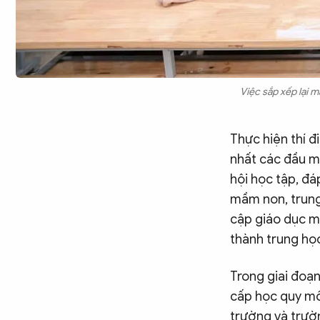
Việc sắp xếp lại 
Thực hiện thí 
nhất các đầu m
hội học tập, đ
mầm non, trung
cập giáo dục mầ
thành trung họ
Trong giai đoạ
cấp học quy mô
trường và trườ