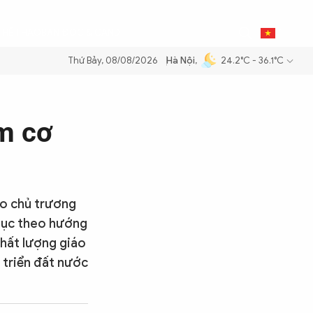
0
THỂ THAO
BẠN ĐỌC & CAND
VI
Thứ Bảy, 08/08/2026
Hà Nội
,
24.2°C - 36.1°C
ăng dầu để đảm bảo an ninh năng lượng quốc gia
Thực hiện Nghị quyế
m cơ
eo chủ trương
 dục theo hướng
chất lượng giáo
 triển đất nước