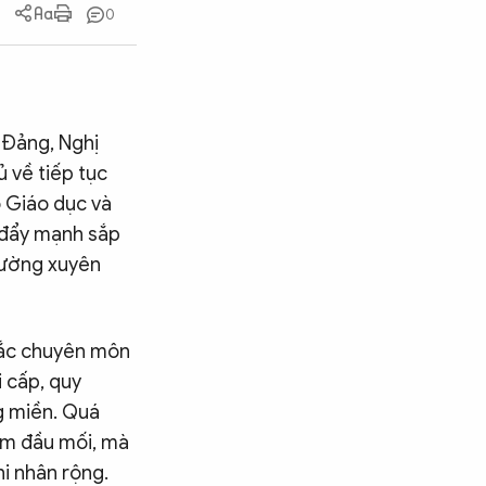
0
 Đảng, Nghị
 về tiếp tục
ộ Giáo dục và
 đẩy mạnh sắp
hường xuyên
tắc chuyên môn
 cấp, quy
ng miền. Quá
iảm đầu mối, mà
hi nhân rộng.