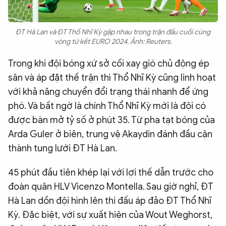
ĐT Hà Lan và ĐT Thổ Nhĩ Kỳ gặp nhau trong trận đấu cuối cùng
vòng tứ kết EURO 2024. Ảnh: Reuters.
Trong khi đội bóng xứ sở cối xay gió chủ động ép
sân và áp đặt thế trận thì Thổ Nhĩ Kỳ cũng linh hoạt
với khả năng chuyển đổi trạng thái nhanh để ứng
phó. Và bất ngờ là chính Thổ Nhĩ Kỳ mới là đội có
được bàn mở tỷ số ở phút 35. Từ pha tạt bóng của
Arda Guler ở biên, trung vệ Akaydin đánh đầu cận
thành tung lưới ĐT Hà Lan.
45 phút đầu tiên khép lại với lợi thế dẫn trước cho
đoàn quân HLV Vicenzo Montella. Sau giờ nghỉ, ĐT
Hà Lan dồn đội hình lên thi đấu áp đảo ĐT Thổ Nhĩ
Kỳ. Đặc biệt, với sự xuất hiện của Wout Weghorst,