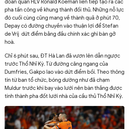
đoàn quân HLV Ronald Koeman liên tiếp tạo ra các
pha tấn công về khung thành đối thủ. Những nỗ lực
đó cuối cùng cũng mang về thành quả ở phút 70,
Depay có đường chuyền vào thuận lợi để Stefan
de Vrij dứt điểm bằng đầu chính xác ghi bàn gỡ
hoà.
Chỉ 6 phút sau, ĐT Hà Lan đã vươn lên dẫn ngược
trước Thổ Nhĩ Kỳ. Từ đường căng ngang của
Dumfries, Gakpo lao vào dứt điểm bồi. Theo thông
tin từ ban tổ chức, bóng dường như đã chạm
Muldur trước khi bay vào lưới nên bàn thắng được
tính thành pha đốt lưới nhà của cầu thủ Thổ Nhĩ Kỳ.