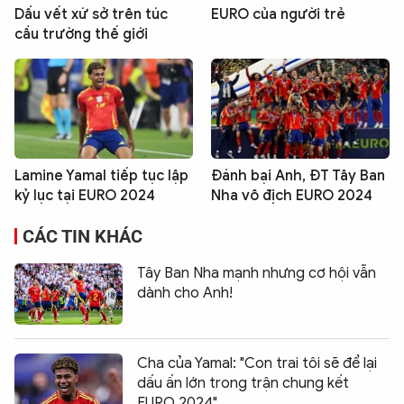
Dấu vết xứ sở trên túc
EURO của người trẻ
cầu trường thế giới
Lamine Yamal tiếp tục lập
Đánh bại Anh, ĐT Tây Ban
kỷ lục tại EURO 2024
Nha vô địch EURO 2024
CÁC TIN KHÁC
Tây Ban Nha mạnh nhưng cơ hội vẫn
dành cho Anh!
Cha của Yamal: "Con trai tôi sẽ để lại
dấu ấn lớn trong trận chung kết
EURO 2024"