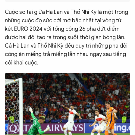
QUỐC TẾ
Cuộc so tài giữa Hà Lan và Thổ Nhĩ Kỳ là một trong
những cuộc đọ sức cởi mở bậc nhất tại vòng tứ
VĂN HÓA - THỂ THAO
kết EURO 2024 với tổng cộng 26 pha dứt điểm
được hai đội tạo ra trong suốt thời gian bóng lăn.
BẠN ĐỌC & CAND
Cả Hà Lan và Thổ Nhĩ Kỳ đều duy trì những pha đôi
công ăn miếng trả miếng lẫn nhau ngay sau tiếng
còi khai cuộc.
ĐA PHƯƠNG TIỆN
eMagazine
Podcast
Video
Ảnh
Infographic
Chuyên trang
An ninh thế giới
Văn nghệ Công an
Chuyên đề