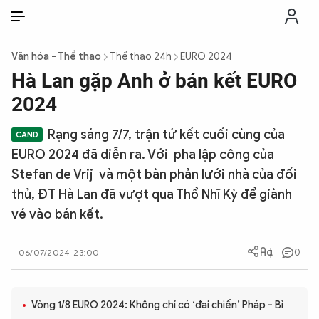
VI
VI
EN
Văn hóa - Thể thao
Thể thao 24h
EURO 2024
THỜI SỰ
Hà Lan gặp Anh ở bán kết EURO
2024
CHỐNG DIỄN BIẾN HÒA BÌNH
Rạng sáng 7/7, trận tứ kết cuối cùng của
EURO 2024 đã diễn ra. Với pha lập công của
CÔNG AN TRONG LÒNG DÂN
Stefan de Vrij và một bàn phản lưới nhà của đối
thủ, ĐT Hà Lan đã vượt qua Thổ Nhĩ Kỳ để giành
XÃ HỘI
vé vào bán kết.
PHÁP LUẬT
0
06/07/2024 23:00
CÔNG NGHỆ
Vòng 1/8 EURO 2024: Không chỉ có ‘đại chiến’ Pháp - Bỉ