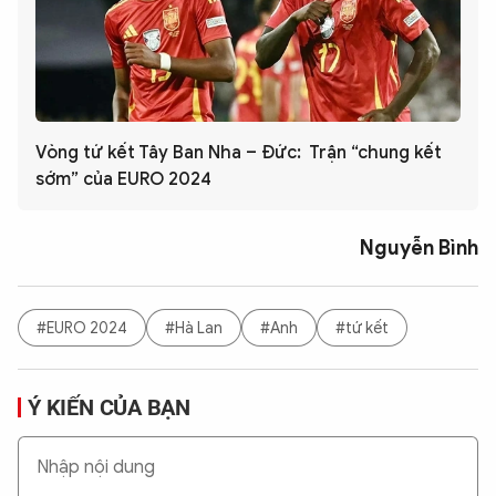
Vòng tứ kết Tây Ban Nha – Đức: Trận “chung kết
sớm” của EURO 2024
Nguyễn Bình
#EURO 2024
#Hà Lan
#Anh
#tứ kết
Ý KIẾN CỦA BẠN