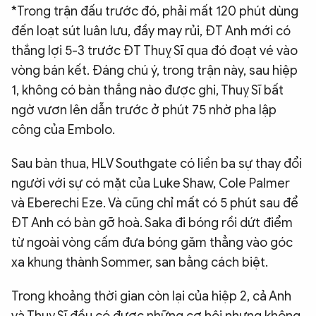
*Trong trận đấu trước đó, phải mất 120 phút dùng
đến loạt sút luân lưu, đầy may rủi, ĐT Anh mới có
thắng lợi 5-3 trước ĐT Thuỵ Sĩ qua đó đoạt vé vào
vòng bán kết. Đáng chú ý, trong trận này, sau hiệp
1, không có bàn thắng nào được ghi, Thuỵ Sĩ bất
ngờ vươn lên dẫn trước ở phút 75 nhờ pha lập
công của Embolo.
Sau bàn thua, HLV Southgate có liền ba sự thay đổi
người với sự có mặt của Luke Shaw, Cole Palmer
và Eberechi Eze. Và cũng chỉ mất có 5 phút sau để
ĐT Anh có bàn gỡ hoà. Saka đi bóng rồi dứt điểm
từ ngoài vòng cấm đưa bóng găm thẳng vào góc
xa khung thành Sommer, san bằng cách biệt.
Trong khoảng thời gian còn lại của hiệp 2, cả Anh
và Thuỵ Sĩ đều có được những cơ hội nhưng không