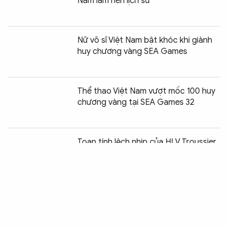
Nam làm nên lịch sử
Nữ võ sĩ Việt Nam bật khóc khi giành
huy chương vàng SEA Games
Thể thao Việt Nam vượt mốc 100 huy
chương vàng tại SEA Games 32
Chia sẻ:
0
Toan tính lệch nhịp của HLV Troussier
và lời hứa cho tương lai
Để thua trước Indonesia, Việt Nam trở
thành cựu vương SEA Games