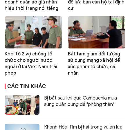
doanh quần áo giả nhãn
để lừa bán căn hộ tái định
hiệu thời trang nổi tiếng
cư
Khởi tố 2 vợ chồng tổ
Bắt tạm giam đối tượng
chức cho người nước
sử dụng mạng xã hội để
ngoài ở lại Việt Nam trái
xúc phạm tổ chức, cá
phép
nhân
CÁC TIN KHÁC
Bị bắt sau khi qua Campuchia mua
súng quân dụng để "phòng thân"
Khánh Hòa: Tìm bị hại trong vụ án lừa