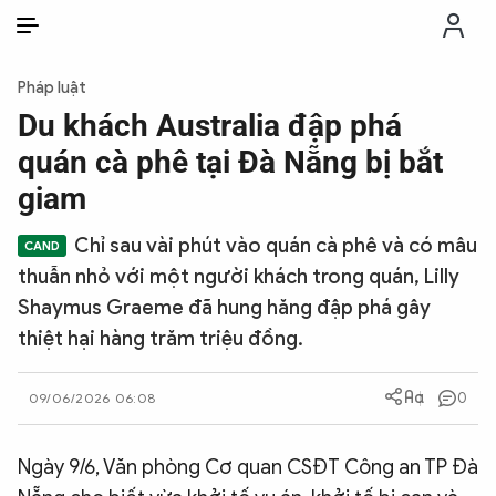
VI
VI
EN
Pháp luật
THỜI SỰ
Du khách Australia đập phá
quán cà phê tại Đà Nẵng bị bắt
CHỐNG DIỄN BIẾN HÒA BÌNH
giam
Chỉ sau vài phút vào quán cà phê và có mâu
CÔNG AN TRONG LÒNG DÂN
thuẫn nhỏ với một người khách trong quán, Lilly
Shaymus Graeme đã hung hăng đập phá gây
XÃ HỘI
thiệt hại hàng trăm triệu đồng.
PHÁP LUẬT
0
09/06/2026 06:08
CÔNG NGHỆ
Ngày 9/6, Văn phòng Cơ quan CSĐT Công an TP Đà