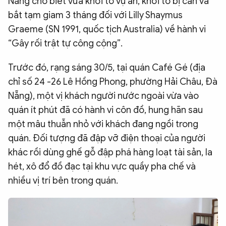
Nẵng cho biết vừa khởi tố vụ án, khởi tố bị can và
QUỐC TẾ
bắt tạm giam 3 tháng đối với Lilly Shaymus
Graeme (SN 1991, quốc tịch Australia) về hành vi
“Gây rối trật tự công cộng”.
VĂN HÓA - THỂ THAO
Trước đó, rạng sáng 30/5, tại quán Café Gé (địa
BẠN ĐỌC & CAND
chỉ số 24 -26 Lê Hồng Phong, phường Hải Châu, Đà
Nẵng), một vị khách người nước ngoài vừa vào
ĐA PHƯƠNG TIỆN
quán ít phút đã có hành vi côn đồ, hung hãn sau
một mâu thuẫn nhỏ với khách đang ngồi trong
eMagazine
Podcast
quán. Đối tượng đã đập vỡ điện thoại của người
Video
Ảnh
khác rồi dùng ghế gỗ đập phá hàng loạt tài sản, la
Infographic
hét, xô đổ đồ đạc tại khu vực quầy pha chế và
nhiều vị trí bên trong quán.
Chuyên trang
An ninh thế giới
Văn nghệ Công an
Chuyên đề