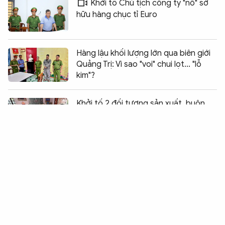
Khởi tố Chủ tịch công ty "nổ" sở
hữu hàng chục tỉ Euro
Hàng lậu khối lượng lớn qua biên giới
Quảng Trị: Vì sao "voi" chui lọt... "lỗ
kim"?
Chia sẻ:
0
Khởi tố 2 đối tượng sản xuất, buôn
bán thuốc Đông y giả
"Sập bẫy" lừa đảo góp vốn mua tài
sản ngân hàng thanh lý
Tuyên phạt 7 năm 6 tháng tù đối
tượng phá hoại chính sách đoàn kết