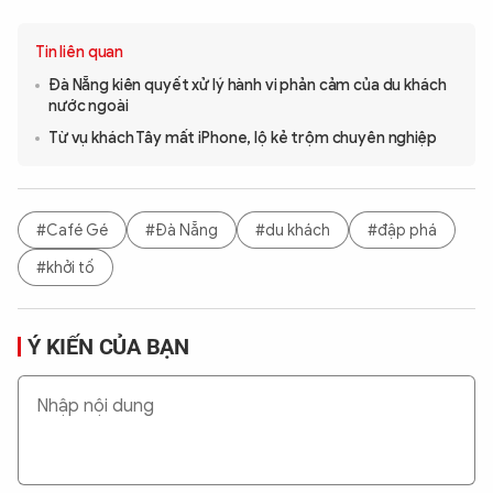
Tin liên quan
Đà Nẵng kiên quyết xử lý hành vi phản cảm của du khách
nước ngoài
Từ vụ khách Tây mất iPhone, lộ kẻ trộm chuyên nghiệp
#Café Gé
#Đà Nẵng
#du khách
#đập phá
#khởi tố
Ý KIẾN CỦA BẠN