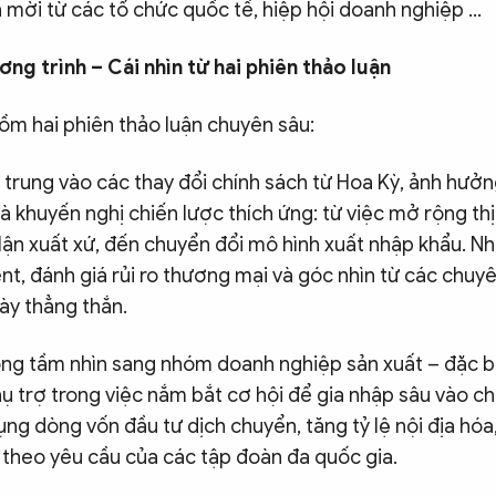
 mời từ các tổ chức quốc tế, hiệp hội doanh nghiệp …
ng trình – Cái nhìn từ hai phiên thảo luận
ồm hai phiên thảo luận chuyên sâu:
p trung vào các thay đổi chính sách từ Hoa Kỳ, ảnh hưở
 khuyến nghị chiến lược thích ứng: từ việc mở rộng th
 lận xuất xứ, đến chuyển đổi mô hình xuất nhập khẩu. 
t, đánh giá rủi ro thương mại và góc nhìn từ các chuyê
ày thẳng thắn.
ộng tầm nhìn sang nhóm doanh nghiệp sản xuất – đặc bi
ụ trợ trong việc nắm bắt cơ hội để gia nhập sâu vào c
ụng dòng vốn đầu tư dịch chuyển, tăng tỷ lệ nội địa hóa
ứ theo yêu cầu của các tập đoàn đa quốc gia.