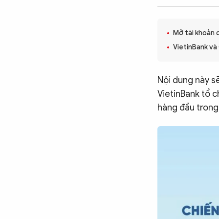
CÔNG NGHỆ
Mở tài khoản 
VietinBank và
QUỐC TẾ
Nội dung này s
VĂN HÓA - THỂ THAO
VietinBank tổ c
hàng đầu trong 
BẠN ĐỌC & CAND
ĐA PHƯƠNG TIỆN
eMagazine
Podcast
Video
Ảnh
Infographic