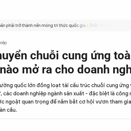
ÌNH
CÔNG AN TRONG LÒNG DÂN
XÃ HỘI
PHÁP LUẬT
QUỐC TẾ
VĂN HÓA - 
 phải trở thành nền móng tri thức quốc gia
Triệt để tiết kiệm xăng
hiệp
huyển chuỗi cung ứng toà
 nào mở ra cho doanh ng
cường quốc lớn đồng loạt tái cấu trúc chuỗi cung ứng 
ứ, các doanh nghiệp ngành sản xuất - đặc biệt là công
c ngoặt quan trọng để nắm bắt cơ hội vươn tham gia
oàn cầu.