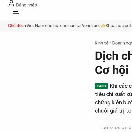
Đăng nhập
THỜI SỰ
CHỐNG DIỄN BIẾN HÒA B
VI
n
Công an Việt Nam cứu hộ, cứu nạn tại Venezuela
Chủ đề:
Khoa học cơ bản
THỜI SỰ
Kinh tế
Doanh ng
Dịch c
CHỐNG DIỄN BIẾN HÒA BÌNH
Cơ hội
CÔNG AN TRONG LÒNG DÂN
Khi các 
tiêu chí xuất x
XÃ HỘI
chứng kiến bướ
chuỗi giá trị t
PHÁP LUẬT
10/11/2025 01:10