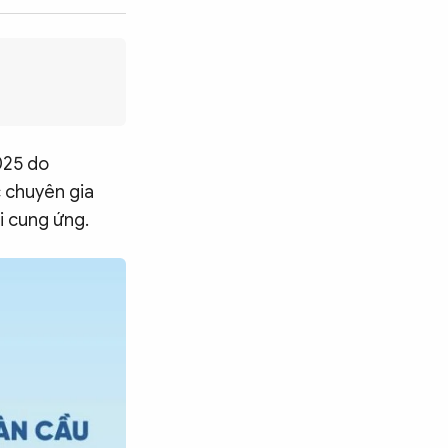
025 do
c chuyên gia
i cung ứng.