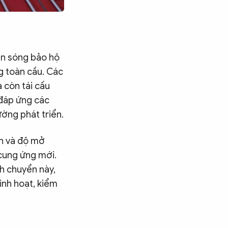
làn sóng bảo hộ
g toàn cầu. Các
 còn tái cấu
i đáp ứng các
ường phát triển.
anh và độ mở
cung ứng mới.
ch chuyển này,
inh hoạt, kiểm