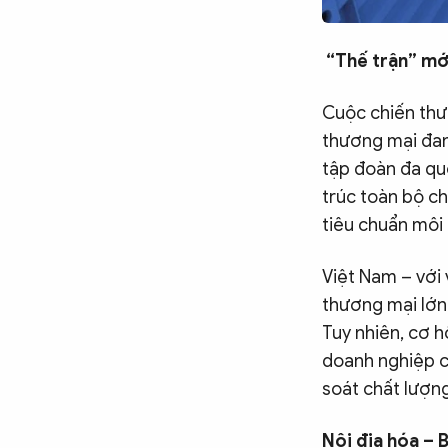
“Thế trận” mớ
Cuộc chiến thươ
thương mại đan
tập đoàn đa qu
trúc toàn bộ chu
tiêu chuẩn môi 
Việt Nam – với 
thương mại lớn
Tuy nhiên, cơ h
doanh nghiệp cầ
soát chất lượng
Nội địa hóa – 