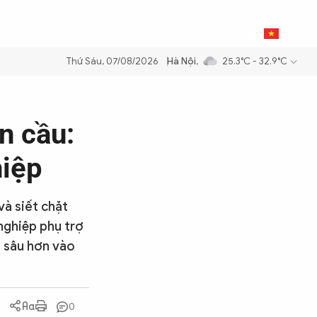
0
THỂ THAO
BẠN ĐỌC & CAND
VI
Thứ Sáu, 07/08/2026
Hà Nội
,
25.3°C - 32.9°C
 dầu để đảm bảo an ninh năng lượng quốc gia
Thực hiện Nghị quyết Đ
n cầu:
hiệp
và siết chặt
 nghiệp phụ trợ
 sâu hơn vào
0