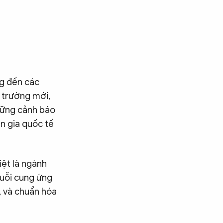
ng đến các
ị trường mới,
Những cảnh báo
n gia quốc tế
ệt là ngành
huỗi cung ứng
, và chuẩn hóa