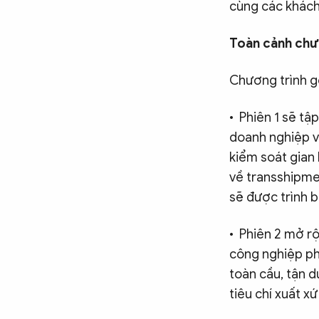
cùng các khách
Toàn cảnh chươ
Chương trình g
• Phiên 1 sẽ tậ
doanh nghiệp và
kiểm soát gian
về transshipmen
sẽ được trình b
• Phiên 2 mở r
công nghiệp ph
toàn cầu, tận d
tiêu chí xuất x