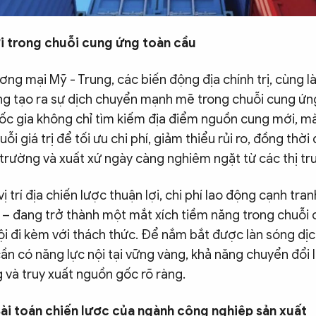
i trong chuỗi cung ứng toàn cầu
ng mại Mỹ - Trung, các biến động địa chính trị, cùng 
g tạo ra sự dịch chuyển mạnh mẽ trong chuỗi cung ứn
ốc gia không chỉ tìm kiếm địa điểm nguồn cung mới, mà
ỗi giá trị để tối ưu chi phí, giảm thiểu rủi ro, đồng thờ
trường và xuất xứ ngày càng nghiêm ngặt từ các thị tr
vị trí địa chiến lược thuận lợi, chi phí lao động cạnh tr
 – đang trở thành một mắt xích tiềm năng trong chuỗi 
ội đi kèm với thách thức. Để nắm bắt được làn sóng dị
n có năng lực nội tại vững vàng, khả năng chuyển đổi l
 và truy xuất nguồn gốc rõ ràng.
Bài toán chiến lược của ngành công nghiệp sản xuất