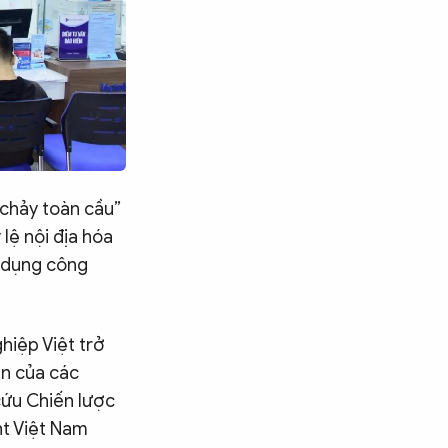
 chảy toàn cầu”
lệ nội địa hóa
g dụng công
hiệp Việt trở
ìn của các
cứu Chiến lược
ht Việt Nam