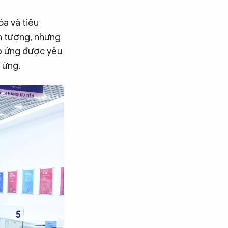
óa và tiêu
n tượng, nhưng
áp ứng được yêu
 ứng.
Tìm kiếm