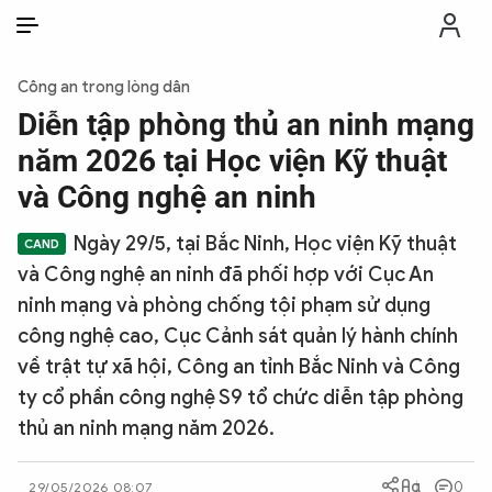
VI
VI
EN
Công an trong lòng dân
THỜI SỰ
Diễn tập phòng thủ an ninh mạng
năm 2026 tại Học viện Kỹ thuật
CHỐNG DIỄN BIẾN HÒA BÌNH
và Công nghệ an ninh
Ngày 29/5, tại Bắc Ninh, Học viện Kỹ thuật
CÔNG AN TRONG LÒNG DÂN
và Công nghệ an ninh đã phối hợp với Cục An
ninh mạng và phòng chống tội phạm sử dụng
XÃ HỘI
công nghệ cao, Cục Cảnh sát quản lý hành chính
về trật tự xã hội, Công an tỉnh Bắc Ninh và Công
PHÁP LUẬT
ty cổ phần công nghệ S9 tổ chức diễn tập phòng
thủ an ninh mạng năm 2026.
CÔNG NGHỆ
0
29/05/2026 08:07