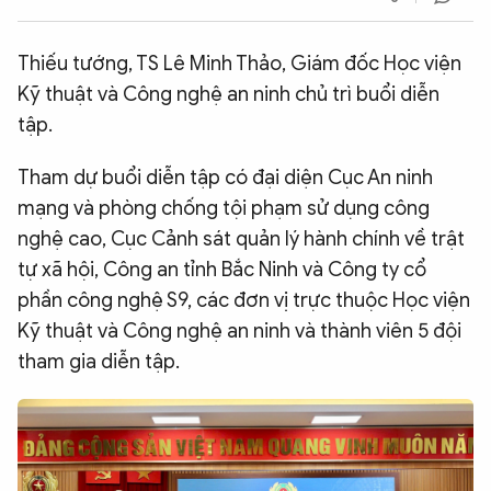
QUỐC TẾ
Thiếu tướng, TS Lê Minh Thảo, Giám đốc Học viện
Kỹ thuật và Công nghệ an ninh chủ trì buổi diễn
VĂN HÓA - THỂ THAO
tập.
BẠN ĐỌC & CAND
Tham dự buổi diễn tập có đại diện Cục An ninh
mạng và phòng chống tội phạm sử dụng công
ĐA PHƯƠNG TIỆN
nghệ cao, Cục Cảnh sát quản lý hành chính về trật
tự xã hội, Công an tỉnh Bắc Ninh và Công ty cổ
eMagazine
Podcast
phần công nghệ S9, các đơn vị trực thuộc Học viện
Video
Ảnh
Kỹ thuật và Công nghệ an ninh và thành viên 5 đội
Infographic
tham gia diễn tập.
Chuyên trang
An ninh thế giới
Văn nghệ Công an
Chuyên đề