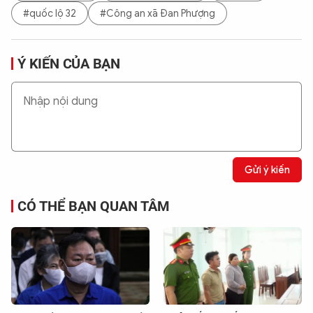
#quốc lộ 32
#Công an xã Đan Phượng
Ý KIẾN CỦA BẠN
Gửi ý kiến
CÓ THỂ BẠN QUAN TÂM