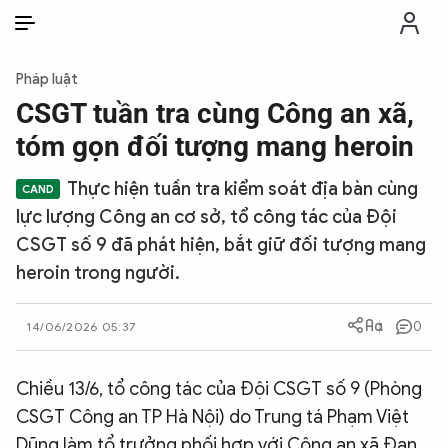
VI
VI
EN
Pháp luật
THỜI SỰ
CSGT tuần tra cùng Công an xã,
tóm gọn đối tượng mang heroin
CHỐNG DIỄN BIẾN HÒA BÌNH
Thực hiện tuần tra kiểm soát địa bàn cùng
lực lượng Công an cơ sở, tổ công tác của Đội
CÔNG AN TRONG LÒNG DÂN
CSGT số 9 đã phát hiện, bắt giữ đối tượng mang
heroin trong người.
XÃ HỘI
0
14/06/2026 05:37
PHÁP LUẬT
Chiều 13/6, tổ công tác của Đội CSGT số 9 (Phòng
CÔNG NGHỆ
CSGT Công an TP Hà Nội) do Trung tá Phạm Việt
Dũng làm tổ trưởng phối hợp với Công an xã Đan