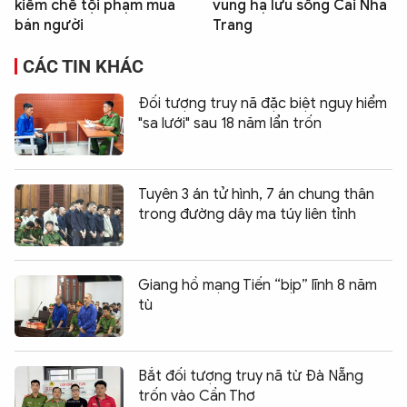
kiềm chế tội phạm mua
vùng hạ lưu sông Cái Nha
bán người
Trang
CÁC TIN KHÁC
Đối tượng truy nã đặc biệt nguy hiểm
"sa lưới" sau 18 năm lẩn trốn
Tuyên 3 án tử hình, 7 án chung thân
trong đường dây ma túy liên tỉnh
Giang hồ mạng Tiến “bịp” lĩnh 8 năm
tù
Bắt đối tượng truy nã từ Đà Nẵng
trốn vào Cần Thơ