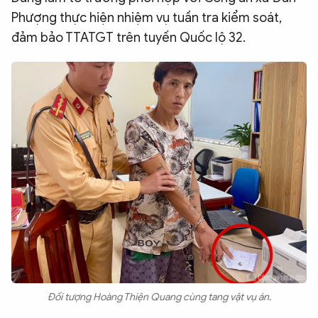
Phượng thực hiện nhiệm vụ tuần tra kiểm soát,
QUỐC TẾ
đảm bảo TTATGT trên tuyến Quốc lộ 32.
VĂN HÓA - THỂ THAO
BẠN ĐỌC & CAND
ĐA PHƯƠNG TIỆN
eMagazine
Podcast
Video
Ảnh
Infographic
Chuyên trang
An ninh thế giới
Văn nghệ Công an
Chuyên đề
Đối tượng Hoàng Thiện Quang cùng tang vật vụ án.