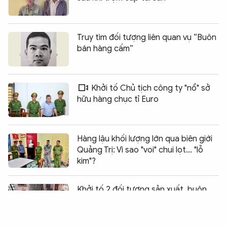
Truy tìm đối tượng liên quan vụ “Buôn
bán hàng cấm”
Khởi tố Chủ tịch công ty "nổ" sở
hữu hàng chục tỉ Euro
Hàng lậu khối lượng lớn qua biên giới
Quảng Trị: Vì sao "voi" chui lọt... "lỗ
kim"?
Chia sẻ:
0
Khởi tố 2 đối tượng sản xuất, buôn
bán thuốc Đông y giả