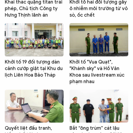
Khai thác quặng titan trái
Khởi tố hai đối tượng gây
phép, Chủ tịch Công ty
ô nhiễm môi trường từ vỏ
Hưng Thịnh lãnh án
sò, ốc chết
Khởi tố 19 đối tượng dàn
Khởi tố "Vua Quạt",
cảnh cướp giật tại Khu du
"Khánh sky" và Hồ Văn
lịch Liên Hoa Bảo Tháp
Khoa sau livestream xúc
phạm nhau
Quyết liệt đấu tranh,
Bắt “ông trùm” cát lậu