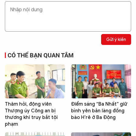
Gửi ý kiến
CÓ THỂ BẠN QUAN TÂM
Thăm hỏi, động viên
Điểm sáng “Ba Nhất” giữ
Thượng úy Công an bị
bình yên bản làng đồng
thương khi truy bắt tội
bào H’rê ở Ba Động
phạm