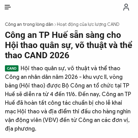
VI
VI
EN
Công an trong lòng dân
Hoạt động của lực lượng CAND
THỜI SỰ
Công an TP Huế sẵn sàng cho
Hội thao quân sự, võ thuật và thể
CHỐNG DIỄN BIẾN HÒA BÌNH
thao CAND 2026
Hội thao quân sự, võ thuật và thể thao
CÔNG AN TRONG LÒNG DÂN
Công an nhân dân năm 2026 - khu vực II, vòng
bảng (Hội thao) được Bộ Công an tổ chức tại TP
XÃ HỘI
Huế sẽ diễn ra từ 4 đến 11/6. Đến nay, Công an TP
Huế đã hoàn tất công tác chuẩn bị cho lễ khai
PHÁP LUẬT
mạc Hội thao và địa điểm thi đấu cho hàng nghìn
vận động viên (VĐV) đến từ Công an các đơn vị,
CÔNG NGHỆ
địa phương.