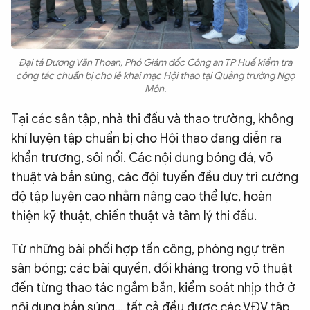
Đại tá Dương Văn Thoan, Phó Giám đốc Công an TP Huế kiểm tra
công tác chuẩn bị cho lễ khai mạc Hội thao tại Quảng trường Ngọ
Môn.
Tại các sân tập, nhà thi đấu và thao trường, không
khí luyện tập chuẩn bị cho Hội thao đang diễn ra
khẩn trương, sôi nổi. Các nội dung bóng đá, võ
thuật và bắn súng, các đội tuyển đều duy trì cường
độ tập luyện cao nhằm nâng cao thể lực, hoàn
thiện kỹ thuật, chiến thuật và tâm lý thi đấu.
Từ những bài phối hợp tấn công, phòng ngự trên
sân bóng; các bài quyền, đối kháng trong võ thuật
đến từng thao tác ngắm bắn, kiểm soát nhịp thở ở
nội dung bắn súng... tất cả đều được các VĐV tập