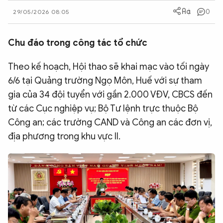
0
QUỐC TẾ
29/05/2026 08:05
Chu đáo trong công tác tổ chức
VĂN HÓA - THỂ THAO
Theo kế hoạch, Hội thao sẽ khai mạc vào tối ngày
BẠN ĐỌC & CAND
6/6 tại Quảng trường Ngọ Môn, Huế với sự tham
gia của 34 đội tuyển với gần 2.000 VĐV, CBCS đến
ĐA PHƯƠNG TIỆN
từ các Cục nghiệp vụ; Bộ Tư lệnh trực thuộc Bộ
Công an; các trường CAND và Công an các đơn vị,
eMagazine
Podcast
địa phương trong khu vực II.
Video
Ảnh
Infographic
Chuyên trang
An ninh thế giới
Văn nghệ Công an
Chuyên đề