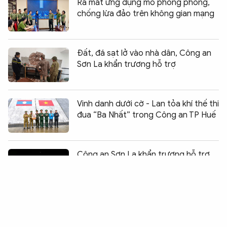
Ra mắt ứng dụng mô phỏng phòng,
chống lừa đảo trên không gian mạng
Đất, đá sạt lở vào nhà dân, Công an
Sơn La khẩn trương hỗ trợ
Vinh danh dưới cờ - Lan tỏa khí thế thi
đua “Ba Nhất” trong Công an TP Huế
Chia sẻ:
0
Công an Sơn La khẩn trương hỗ trợ
người dân di dời tài sản trong đêm
mưa lũ
Bứt phá ngoạn mục của Đoàn thể
thao Công an TP Hồ Chí Minh