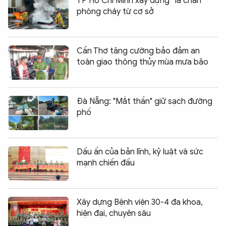
TP Hồ Chí Minh xây dựng “lá chắn”
phòng cháy từ cơ sở
Cần Thơ tăng cường bảo đảm an
toàn giao thông thủy mùa mưa bão
Đà Nẵng: "Mắt thần" giữ sạch đường
phố
Dấu ấn của bản lĩnh, kỷ luật và sức
mạnh chiến đấu
Xây dựng Bệnh viện 30-4 đa khoa,
hiện đại, chuyên sâu