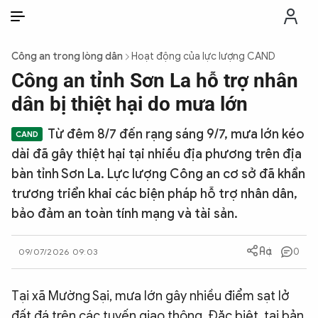
VI
VI
EN
Công an trong lòng dân
Hoạt động của lực lượng CAND
THỜI SỰ
Công an tỉnh Sơn La hỗ trợ nhân
dân bị thiệt hại do mưa lớn
CHỐNG DIỄN BIẾN HÒA BÌNH
Từ đêm 8/7 đến rạng sáng 9/7, mưa lớn kéo
dài đã gây thiệt hại tại nhiều địa phương trên địa
CÔNG AN TRONG LÒNG DÂN
bàn tỉnh Sơn La. Lực lượng Công an cơ sở đã khẩn
trương triển khai các biện pháp hỗ trợ nhân dân,
XÃ HỘI
bảo đảm an toàn tính mạng và tài sản.
PHÁP LUẬT
0
09/07/2026 09:03
CÔNG NGHỆ
Tại xã Mường Sại, mưa lớn gây nhiều điểm sạt lở
đất đá trên các tuyến giao thông. Đặc biệt, tại bản