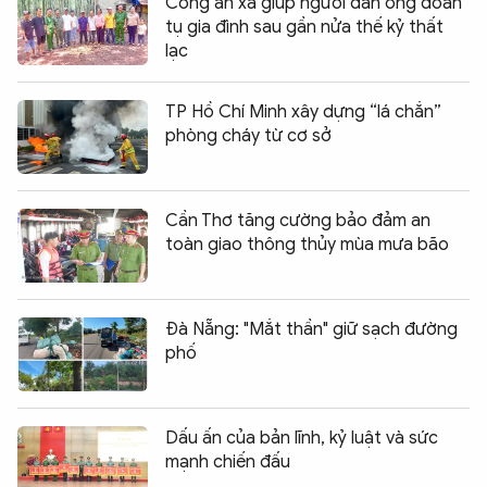
Công an xã giúp người đàn ông đoàn
tụ gia đình sau gần nửa thế kỷ thất
lạc
TP Hồ Chí Minh xây dựng “lá chắn”
phòng cháy từ cơ sở
Cần Thơ tăng cường bảo đảm an
toàn giao thông thủy mùa mưa bão
Đà Nẵng: "Mắt thần" giữ sạch đường
phố
Dấu ấn của bản lĩnh, kỷ luật và sức
mạnh chiến đấu