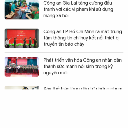
Công an Gia Lai tăng cường đấu
tranh với các vi phạm khi sử dụng
mạng xã hội
Công an TP Hồ Chí Minh ra mắt trung
tâm thông tin chỉ huy kết nối thiết bị
truyền tin báo cháy
Phát triển văn hóa Công an nhân dân
thành sức mạnh nội sinh trong kỷ
nguyên mới
Chia sẻ:
0
Xây thế trận lòng dân từ những phum,
sóc bình yên
Bệnh viện 30-4 trao giải Hội thi Điều
dưỡng - Hộ sinh năm 2026