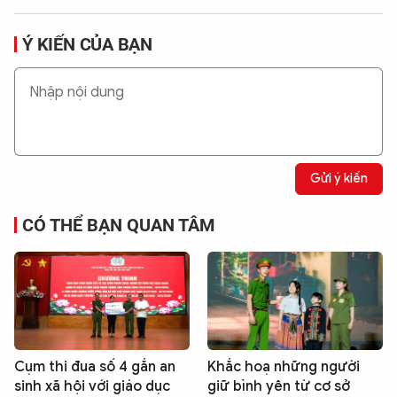
Ý KIẾN CỦA BẠN
Gửi ý kiến
CÓ THỂ BẠN QUAN TÂM
Cụm thi đua số 4 gắn an
Khắc hoạ những người
sinh xã hội với giáo dục
giữ bình yên từ cơ sở