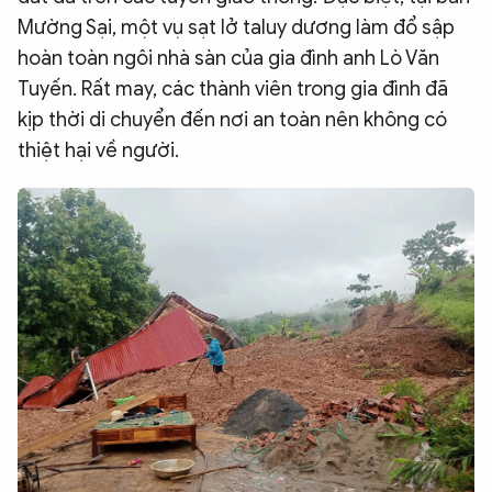
Mường Sại, một vụ sạt lở taluy dương làm đổ sập
QUỐC TẾ
hoàn toàn ngôi nhà sàn của gia đình anh Lò Văn
Tuyến. Rất may, các thành viên trong gia đình đã
VĂN HÓA - THỂ THAO
kịp thời di chuyển đến nơi an toàn nên không có
thiệt hại về người.
BẠN ĐỌC & CAND
ĐA PHƯƠNG TIỆN
eMagazine
Podcast
Video
Ảnh
Infographic
Chuyên trang
An ninh thế giới
Văn nghệ Công an
Chuyên đề