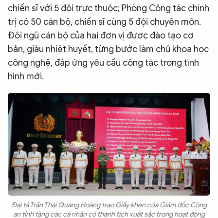
chiến sĩ với 5 đội trực thuộc; Phòng Công tác chính
trị có 50 cán bộ, chiến sĩ cùng 5 đội chuyên môn.
Đội ngũ cán bộ của hai đơn vị được đào tạo cơ
bản, giàu nhiệt huyết, từng bước làm chủ khoa học
công nghệ, đáp ứng yêu cầu công tác trong tình
hình mới.
Đại tá Trần Thái Quang Hoàng trao Giấy khen của Giám đốc Công
an tỉnh tặng các cá nhân có thành tích xuất sắc trong hoạt động