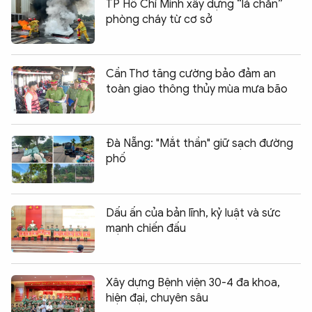
TP Hồ Chí Minh xây dựng “lá chắn”
phòng cháy từ cơ sở
Cần Thơ tăng cường bảo đảm an
toàn giao thông thủy mùa mưa bão
Đà Nẵng: "Mắt thần" giữ sạch đường
phố
Dấu ấn của bản lĩnh, kỷ luật và sức
mạnh chiến đấu
Xây dựng Bệnh viện 30-4 đa khoa,
hiện đại, chuyên sâu