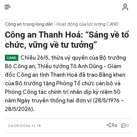
VI
VI
EN
Công an trong lòng dân
Hoạt động của lực lượng CAND
THỜI SỰ
Công an Thanh Hoá: “Sáng về tổ
chức, vững về tư tưởng”
CHỐNG DIỄN BIẾN HÒA BÌNH
Chiều 26/5, thừa uỷ quyền của Bộ trưởng
Bộ Công an, Thiếu tướng Tô Anh Dũng - Giám
CÔNG AN TRONG LÒNG DÂN
đốc Công an tỉnh Thanh Hoá đã trao Bằng khen
của Bộ trưởng tặng Phòng Tổ chức cán bộ và
XÃ HỘI
Phòng Công tác chính trị nhân dịp kỷ niệm 50
năm Ngày truyền thống hai đơn vị (28/5/1976 –
PHÁP LUẬT
28/5/2026).
CÔNG NGHỆ
0
26/05/2026 12:18