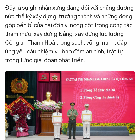
Đây là sự ghi nhận xứng đáng đối với chặng đường
QUỐC TẾ
nửa thế kỷ xây dựng, trưởng thành và những đóng
góp bền bỉ của hai đơn vị nòng cốt trong công tác
VĂN HÓA - THỂ THAO
tham mưu, xây dựng Đảng, xây dựng lực lượng
Công an Thanh Hoá trong sạch, vững mạnh, đáp
BẠN ĐỌC & CAND
ứng yêu cầu nhiệm vụ bảo đảm an ninh, trật tự
trong từng giai đoạn phát triển.
ĐA PHƯƠNG TIỆN
eMagazine
Podcast
Video
Ảnh
Infographic
Chuyên trang
An ninh thế giới
Văn nghệ Công an
Chuyên đề