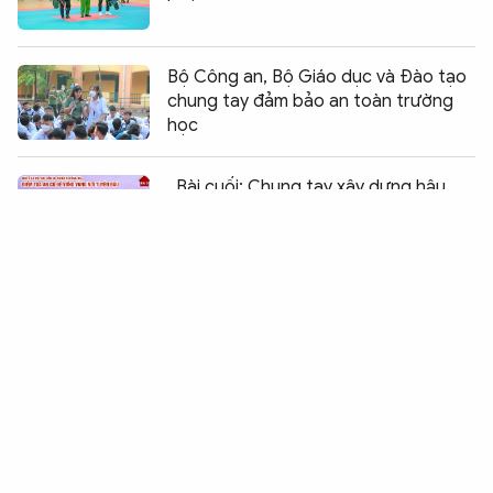
Bộ Công an, Bộ Giáo dục và Đào tạo
chung tay đảm bảo an toàn trường
học
Chia sẻ:
0
Bài cuối: Chung tay xây dựng hậu
phương vững chắc
Đồng Tháp giảm trộm cắp nhờ mô
hình Công an địa phương 2 cấp
Tạo cơ hội cho người lầm lỡ làm lại
cuộc đời