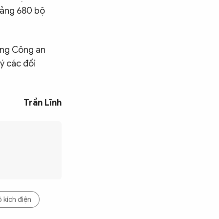
oảng 680 bộ
ờng Công an
lý các đối
Trần Lĩnh
 kích điện