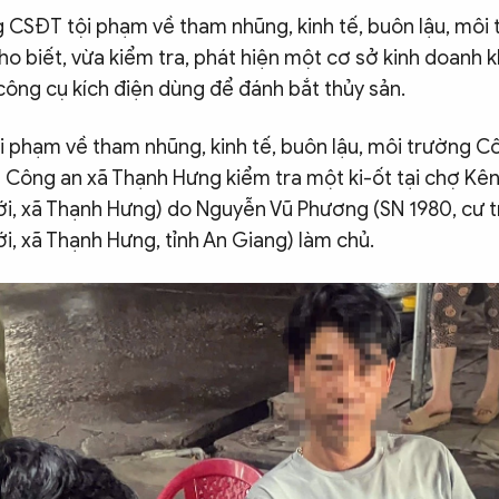
g CSĐT tội phạm về tham nhũng, kinh tế, buôn lậu, môi
ho biết, vừa kiểm tra, phát hiện một cơ sở kinh doanh 
ông cụ kích điện dùng để đánh bắt thủy sản.
 phạm về tham nhũng, kinh tế, buôn lậu, môi trường Cô
 Công an xã Thạnh Hưng kiểm tra một ki-ốt tại chợ Kênh
, xã Thạnh Hưng) do Nguyễn Vũ Phương (SN 1980, cư trú
i, xã Thạnh Hưng, tỉnh An Giang) làm chủ.