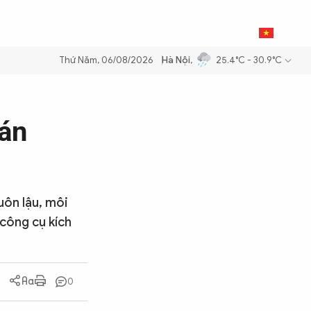
0
THỂ THAO
BẠN ĐỌC & CAND
VI
Thứ Năm, 06/08/2026
Hà Nội
,
25.4°C - 30.9°C
xăng dầu để đảm bảo an ninh năng lượng quốc gia
Thực hiện Nghị quy
bán
uôn lậu, môi
công cụ kích
0