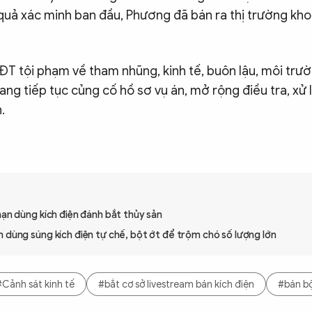
 quả xác minh ban đầu, Phương đã bán ra thị trường kh
ĐT tội phạm về tham nhũng, kinh tế, buôn lậu, môi trư
ang tiếp tục củng cố hồ sơ vụ án, mở rộng điều tra, xử 
.
nạn dùng kích điện đánh bắt thủy sản
 dùng súng kích điện tự chế, bột ớt để trộm chó số lượng lớn
#Cảnh sát kinh tế
#bắt cơ sở livestream bán kích điện
#bán bộ