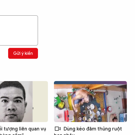
Gửi ý kiến
ối tượng liên quan vụ
Dùng kéo đâm thủng ruột