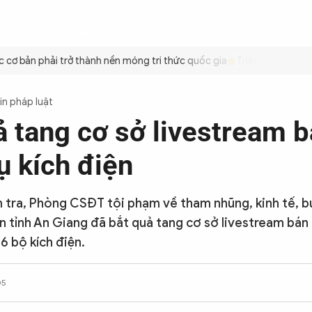
ÌNH
CÔNG AN TRONG LÒNG DÂN
XÃ HỘI
PHÁP LUẬT
QUỐC TẾ
VĂN HÓA - 
 bản phải trở thành nền móng tri thức quốc gia
Triệt để tiết kiệm 
in pháp luật
ả tang cơ sở livestream 
ụ kích điện
 tra, Phòng CSĐT tội phạm về tham nhũng, kinh tế, b
 tỉnh An Giang đã bắt quả tang cơ sở livestream bán 
16 bộ kích điện.
05