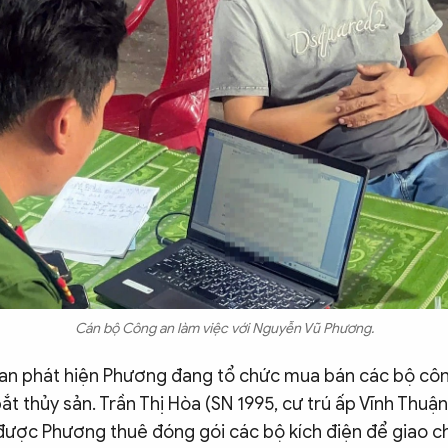
Cán bộ Công an làm việc với Nguyễn Vũ Phương.
 an phát hiện Phương đang tổ chức mua bán các bộ côn
t thủy sản. Trần Thị Hòa (SN 1995, cư trú ấp Vĩnh Thuậ
 được Phương thuê đóng gói các bộ kích điện để giao c