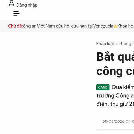
Đăng nhập
THỜI SỰ
CHỐNG DIỄN BIẾN HÒA B
VI
uyền
Chủ đề:
Công an Việt Nam cứu hộ, cứu nạn tại Venezuela
Khoa học cơ
THỜI SỰ
Pháp luật
Thông t
Bắt qu
CHỐNG DIỄN BIẾN HÒA BÌNH
công c
CÔNG AN TRONG LÒNG DÂN
Qua kiểm
trường Công an
XÃ HỘI
điện, thu giữ 2
05/06/2026 04:
PHÁP LUẬT