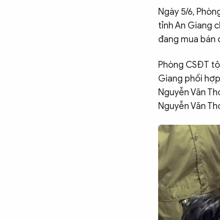
Ngày 5/6, Phòn
CÔNG NGHỆ
tỉnh An Giang c
đang mua bán c
QUỐC TẾ
Phòng CSĐT tội
Giang phối hợp
VĂN HÓA - THỂ THAO
Nguyễn Văn Thới
Nguyễn Văn Thớ
BẠN ĐỌC & CAND
ĐA PHƯƠNG TIỆN
eMagazine
Podcast
Video
Ảnh
Infographic