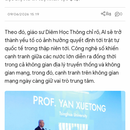
QUỐC TẾ
0
09/06/2026 15:19
VĂN HÓA - THỂ THAO
Theo đó, giáo sư Diêm Học Thông chỉ rõ, AI sẽ trở
thành yếu tố có ảnh hưởng quyết định tới trật tự
BẠN ĐỌC & CAND
quốc tế trong thập niên tới. Công nghệ số khiến
cạnh tranh giữa các nước lớn diễn ra đồng thời
ĐA PHƯƠNG TIỆN
trong cả không gian địa lý truyền thống và không
eMagazine
Podcast
gian mạng, trong đó, cạnh tranh trên không gian
mạng ngày càng giữ vai trò trung tâm.
Video
Ảnh
Infographic
Chuyên trang
An ninh thế giới
Văn nghệ Công an
Chuyên đề