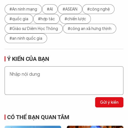
#An ninh mạng
#AI
#ASEAN
#công nghệ
#quốc gia
#hợp tác
#chiến lược
#Giáo sư Diêm Học Thông
#công an xã hưng thịnh
#an ninh quốc gia
Ý KIẾN CỦA BẠN
Gửi ý kiến
CÓ THỂ BẠN QUAN TÂM