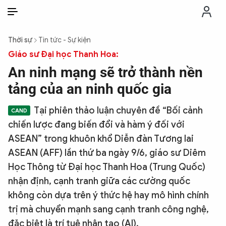
VI
VI
EN
Thời sự
Tin tức - Sự kiện
THỜI SỰ
Giáo sư Đại học Thanh Hoa:
An ninh mạng sẽ trở thành nền
CHỐNG DIỄN BIẾN HÒA BÌNH
tảng của an ninh quốc gia
Tại phiên thảo luận chuyên đề “Bối cảnh
CÔNG AN TRONG LÒNG DÂN
chiến lược đang biến đổi và hàm ý đối với
ASEAN” trong khuôn khổ Diễn đàn Tương lai
XÃ HỘI
ASEAN (AFF) lần thứ ba ngày 9/6, giáo sư Diêm
Học Thông từ Đại học Thanh Hoa (Trung Quốc)
PHÁP LUẬT
nhận định, cạnh tranh giữa các cường quốc
không còn dựa trên ý thức hệ hay mô hình chính
CÔNG NGHỆ
trị mà chuyển mạnh sang cạnh tranh công nghệ,
đặc biệt là trí tuệ nhân tạo (AI).