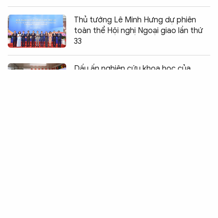
Thủ tướng Lê Minh Hưng dự phiên
toàn thể Hội nghị Ngoại giao lần thứ
33
Chia sẻ:
0
Dấu ấn nghiên cứu khoa học của
Bệnh viện dã chiến cấp 2 số 7 tại Nam
Sudan
Khoa học công nghệ và chuyển đổi số
trở thành động lực tăng trưởng chính
Đại biểu Quốc hội đề nghị cần cấm
kinh doanh bóng cười nhằm mục đích
giải trí
Quốc phòng, an ninh, đối ngoại gắn